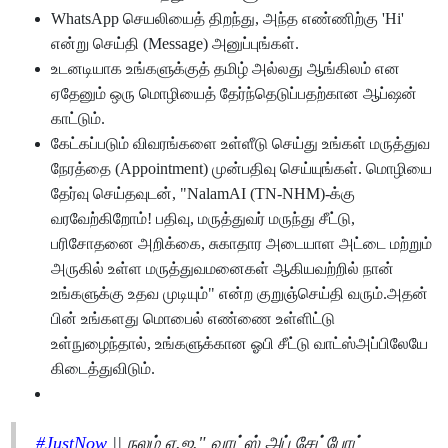
WhatsApp செயலியைத் திறந்து, அந்த எண்ணிற்கு 'Hi'
என்று செய்தி (Message) அனுப்புங்கள்.
உடனடியாக உங்களுக்குத் தமிழ் அல்லது ஆங்கிலம் என
ஏதேனும் ஒரு மொழியைத் தேர்ந்தெடுப்பதற்கான ஆப்ஷன்
காட்டும்.
கேட்கப்படும் விவரங்களை உள்ளீடு செய்து உங்கள் மருத்துவ
நேரத்தை (Appointment) முன்பதிவு செய்யுங்கள். மொழியை
தேர்வு செய்தவுடன், "NalamAI (TN-NHM)-க்கு
வரவேற்கிறோம்! பதிவு, மருத்துவர் மருந்து சீட்டு,
பரிசோதனை அறிக்கை, சுகாதார அடையாள அட்டை மற்றும்
அருகில் உள்ள மருத்துவமனைகள் ஆகியவற்றில் நான்
உங்களுக்கு உதவ முடியும்" என்ற குறுஞ்செய்தி வரும்.அதன்
பின் உங்களது மொபைல் எண்ணை உள்ளிட்டு
உள்நுழைந்தால், உங்களுக்கான ஓபி சீட்டு வாட்ஸ்அப்பிலேயே
கிடைத்துவிடும்.
#JustNow
|| நலம் ஏ.ஐ." வாட்ஸ் அப் சேட்போட்