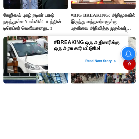
கேஜிஎஃப் புகழ் நடிகர் யாஷ்
#BIG BREAKING: அதிமுகவில்
நடித்துள்ள 'டாக்‌ஸிக்' படத்தின்
இருந்து வந்தவர்களுக்கு
டிரெய்லர் வெளியானது..!!
பதவியை அறிவித்த முதல்வர்
விஜய்..!!
உதயநிதி கைதால் அப்செட்டான
ஸ்டாலின்- விஜய்க்கு எதிராக
பாஜகவுடன் கூட்டணி அமைக்க
திட்டம்
#BREAKING : லியோனல்
4.5 லட்சம் பக்தர்கள் தரிசனம்
மெஸ்ஸியின் தந்தை ஜார்ஜ்
செய்த நிலையில் அமர்நாத்
காலமானார்..!!
யாத்திரை தற்காலிகமாக
நிறுத்தம்..!!