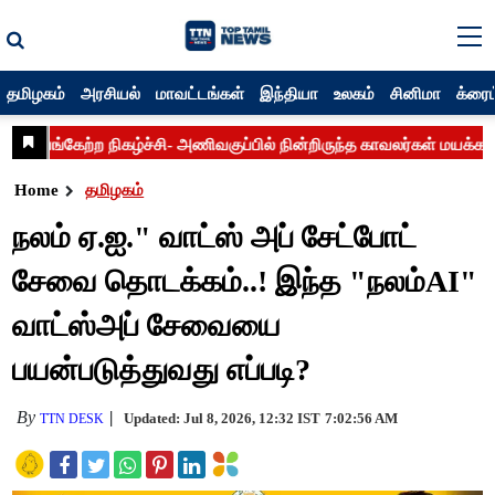
தமிழகம்
அரசியல்
மாவட்டங்கள்
இந்தியா
உலகம்
சினிமா
க்ரைம
Home
தமிழகம்
நலம் ஏ.ஐ." வாட்ஸ் அப் சேட்போட்
சேவை தொடக்கம்..! இந்த "நலம்AI"
வாட்ஸ்அப் சேவையை
பயன்படுத்துவது எப்படி?
By
Updated: Jul 8, 2026, 12:32 IST
7:02:56 AM
TTN DESK