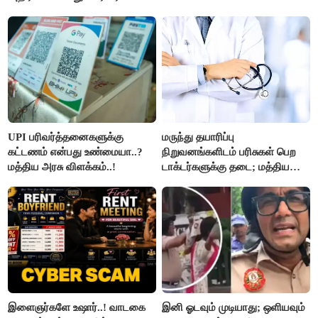
UPI பரிவர்த்தனைகளுக்கு
மருந்து தயாரிப்பு
கட்டணம் என்பது உண்மையா..?
நிறுவனங்களிடம் பரிசுகள் பெற
மத்திய அரசு விளக்கம்..!
டாக்டர்களுக்கு தடை; மத்திய
அரசு உத்தரவு..!
இளைஞர்களே உஷார்..! வாடகை
இனி ஓடவும் முடியாது; ஒளியவும்