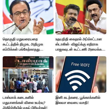
தொகுதி மறுவரையறை
உதயநிதி கைதால் அப்செட்டான
கூட்டத்தில் திமுக, அதிமுக
ஸ்டாலின்- விஜய்க்கு எதிராக
எம்பிக்கள் பங்கேற்காதது
பாஜகவுடன் கூட்டணி அமைக்க
வருத்தமளிக்கிறது- ப.சிதம்பரம்
திட்டம்
டாஸ்மாக் கடைகளில்
இனி கடற்கரை, பூங்காக்களில்
மதுபானங்கள் விலை உயர்வு?
இலவச வைபை வசதி!
அதிர்ச்சியில் மதுப் பிரியர்கள்!