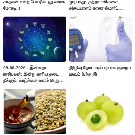
காதலன் என்ற பெயரில் புது வகை
முடியாது; குற்றவாளிகளை
மோசடி..!
அடையாளம் காண ஸ்மார்ட்
கண்ணாடிகளை பயன்படுத்த
போலீசார் முடிவு..!
09-08-2026 - இன்றைய
நீரிழிவு நோய் படிப்படியாக குறைய
ராசிபலன்: இன்று காரிய தடை
உதவும் இந்த நீர்
நீங்கும். வாழ்க்கை வளம் பெறும்.
எதிரில் இருப்பவர்களை
எடைபோடுவது நல்லது..!