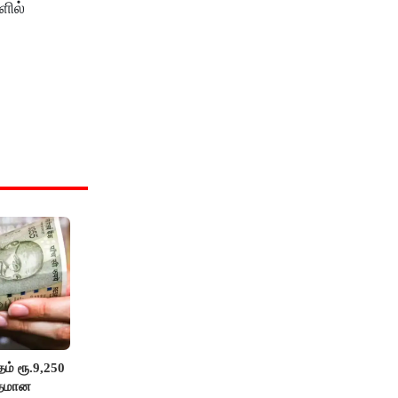
ளில்
ம் ரூ.9,250
ுதமான