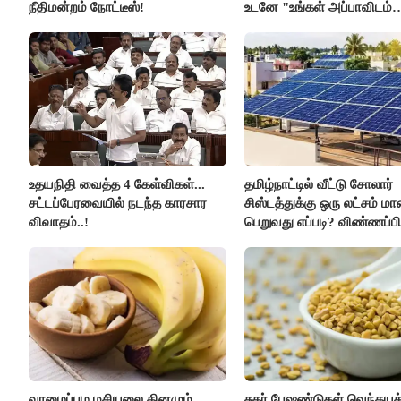
நீதிமன்றம் நோட்டீஸ்!
உடனே "உங்கள் அப்பாவிடம்
கேளுங்கள்" என ஆதவ் அர்
பதிலடி!
உதயநிதி வைத்த 4 கேள்விகள்...
தமிழ்நாட்டில் வீட்டு சோலார்
சட்டப்பேரவையில் நடந்த காரசார
சிஸ்டத்துக்கு ஒரு லட்சம் ம
விவாதம்..!
பெறுவது எப்படி? விண்ணப்பி
எப்படி?
வாழைப்பழ மசியலை தினமும்
சுகர் பேஷண்டுகள் வெந்தய