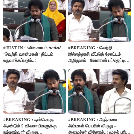
பம்புசெட் வழங்கப்படும்..!
#JUST IN : ‘விவசாயம் காக்க’
#BREAKING : வெற்றி
‘வெற்றி வான்மகள்’ திட்டம்
இல்லத்தரசி வீட்டுத் தோட்டம்
உருவாக்கப்படும்..!
அறிமுகம் - வேளாண் பட்ஜெட்டில்
அறிவிப்பு..!
#BREAKING : ஒவ்வொரு
#BREAKING : அஞ்சலை
ஆண்டும் 5 விவசாயிகளுக்கு
அம்மாள் பெயரில் விருது -
நம்மாழ்வார் விருது
அமைச்சர் வினோத்..! முதல் பரிசு