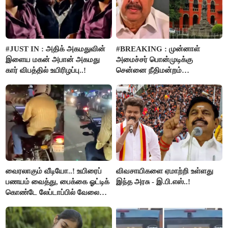
#JUST IN : அதிக் அகமதுவின்
#BREAKING : முன்னாள்
இளைய மகன் அபான் அகமது
அமைச்சர் பொன்முடிக்கு
கார் விபத்தில் உயிரிழப்பு..!
சென்னை நீதிமன்றம்
பிடிவாரண்ட்..!
வைரலாகும் வீடியோ..! உயிரைப்
விவசாயிகளை ஏமாற்றி உள்ளது
பணயம் வைத்து, பைக்கை ஓட்டிக்
இந்த அரசு - இ.பி.எஸ்..!
கொண்டே லேப்டாப்பில் வேலை
பார்த்த நபர்..!