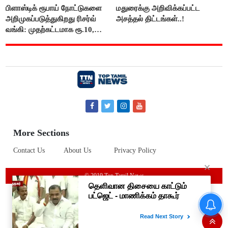
பிளாஸ்டிக் ரூபாய் நோட்டுகளை
மதுரைக்கு அறிவிக்கப்பட்ட
அறிமுகப்படுத்துகிறது ரிசர்வ்
அசத்தல் திட்டங்கள்..!
வங்கி: முதற்கட்டமாக ரூ.10,
ரூ.20 நோட்டுகள் அச்சடிப்பு!
More Sections
Contact Us
About Us
Privacy Policy
© 2019 Top Tamil News