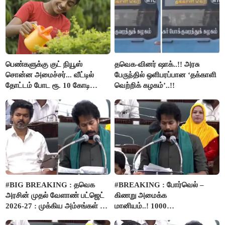
பெண்களுக்கு குட் நியூஸ்
தவெக-வினர் ஷாக்..!! அரசு
சொன்ன அமைச்சர்... வீட்டில்
பேருந்தில் ஒளிபரப்பான ‘தக்காளி
தோட்டம் போட ரூ. 10 கோடி
வெற்றிக் கழகம்’..!!
நிதி..!
#BIG BREAKING : தவெக
#BREAKING : போர்வெல் –
அரசின் முதல் வேளாண் பட்ஜெட்
கிணறு அமைக்க
2026-27 : முக்கிய அம்சங்கள் ஓர்
மானியம்..! 1000
பார்வை..!
விவசாயிகளுக்கு மானியத்தில்