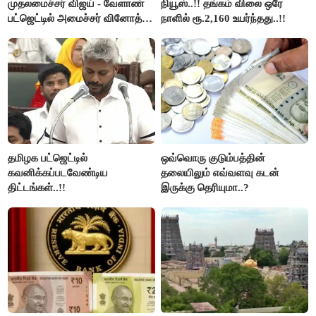
முதலமைச்சர் விஜய் - வேளாண்
நியூஸ்..!! தங்கம் விலை ஒரே
பட்ஜெட்டில் அமைச்சர் வினோத்
நாளில் ரூ.2,160 உயர்ந்தது..!!
பெருமிதம்..!
தமிழக பட்ஜெட்டில்
ஒவ்வொரு குடும்பத்தின்
கவனிக்கப்படவேண்டிய
தலையிலும் எவ்வளவு கடன்
திட்டங்கள்..!!
இருக்கு தெரியுமா..?