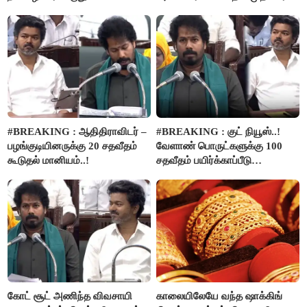
வழங்கப்படும்..!
ரூ.2.50 லட்சம் வழங்கப்படும்..!
#BREAKING : ஆதிதிராவிடர் –
#BREAKING : குட் நியூஸ்..!
பழங்குடியினருக்கு 20 சதவீதம்
வேளாண் பொருட்களுக்கு 100
கூடுதல் மானியம்..!
சதவீதம் பயிர்க்காப்பீடு
வழங்கபடும் - அமைச்சர்
வினோத்..!
கோட் சூட் அணிந்த விவசாயி
காலையிலேயே வந்த ஷாக்கிங்