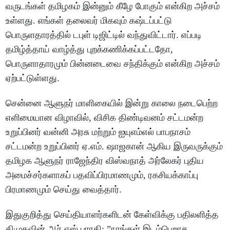
வருடங்கள் தமிழகம் இன்னும் கீழே போகும் என்கிற அச்சம்
உள்ளது. எங்கள் தலைவர் மிகவும் கஷ்டப்பட்டு
பொருளதாரத்தில் டபுள் டிஜிட்டில் வந்துவிட்டார். எப்படி
தமிழ்த்தாய் வாழ்த்து புறக்கணிக்கப்பட்டதோ,
பொருளாதாரமும் பின்னடைவை சந்திக்கும் என்கிற அச்சம்
ஏற்பட்டுள்ளது.
சென்னை ஆளுநர் மாளிகையில் இன்று காலை நடைபெற்ற
எளிமையான விழாவில், விசிக திண்டிவனம் சட்டமன்ற
உறுப்பினர் வன்னி அரசு மற்றும் ஐயுஎம்எல் பாபநாசம்
சட்டமன்ற உறுப்பினர் ஏ.எம். ஷாஜகான் ஆகிய இருவருக்கும்
தமிழக ஆளுநர் ராஜேந்திர விஸ்வநாத் அர்லேகர் புதிய
அமைச்சர்களாகப் பதவிப்பிரமாணமும், ரகசியக்காப்பு
பிரமாணமும் செய்து வைத்தார்.
இதுகுறித்து செய்தியாளர்களிடன் கேள்விக்கு பதிலளித்த
திமுகவின் ஆர்.எஸ் பாரதி; ”நாங்கள் இடம்பெறாத