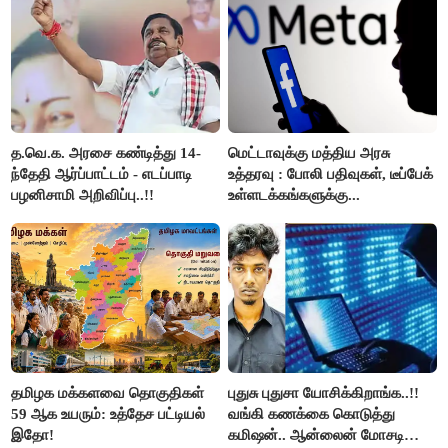
த.வெ.க. அரசை கண்டித்து 14-
மெட்டாவுக்கு மத்திய அரசு
ந்தேதி ஆர்ப்பாட்டம் - எடப்பாடி
உத்தரவு : போலி பதிவுகள், டீப்பேக்
பழனிசாமி அறிவிப்பு..!!
உள்ளடக்கங்களுக்கு...
தமிழக மக்களவை தொகுதிகள்
புதுசு புதுசா யோசிக்கிறாங்க..!!
59 ஆக உயரும்: உத்தேச பட்டியல்
வங்கி கணக்கை கொடுத்து
இதோ!
கமிஷன்.. ஆன்லைன் மோசடி