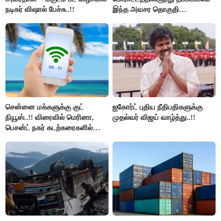
நடிகர் விஷால் பேச்சு..!!
இந்த அவசர தொகுதி
மறுவரையறை நாடகத்தை
அரங்கேற்றுகிறார் முதலமைச்சர் -
திமுக ஐடி விங்..!!
சென்னை மக்களுக்கு குட்
ஐகோர்ட் புதிய நீதிபதிகளுக்கு
நியூஸ்..!! விரைவில் மெரினா,
முதல்வர் விஜய் வாழ்த்து..!!
பெசன்ட் நகர் கடற்கரைகளில்
இலவச Wi-Fi வசதி..!!