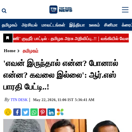
தமிழகம்
அரசியல்
மாவட்டங்கள்
இந்தியா
உலகம்
சினிமா
க்ரைம
Home
தமிழகம்
'எவன் இருந்தால் என்ன? போனால்
என்ன? கவலை இல்லை': ஆர்.எஸ்
பாரதி பேட்டி..!
By
May 22, 2026, 11:06 IST
5:36:41 AM
TTN DESK