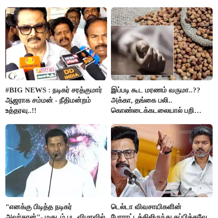
கும்பலுக்கு உதவிய வாலிபர்
கைது..!!
#BIG NEWS : நடிகர் சரத்குமார்
இப்படி கூட மரணம் வருமா..??
ஆஜராக சம்மன் - நீதிமன்றம்
அக்கா, தங்கை பலி..
உத்தரவு..!!
கொண்டைக்கடலையால் பறிபோன
உயிர்கள்..!!
"எனக்கு பிடித்த நடிகர்
டெல்டா விவசாயிகளின்
அவர்தான்"- மகுடம் பட விழாவில்
போராட்டத்திலிருந்து தப்பிக்கவே