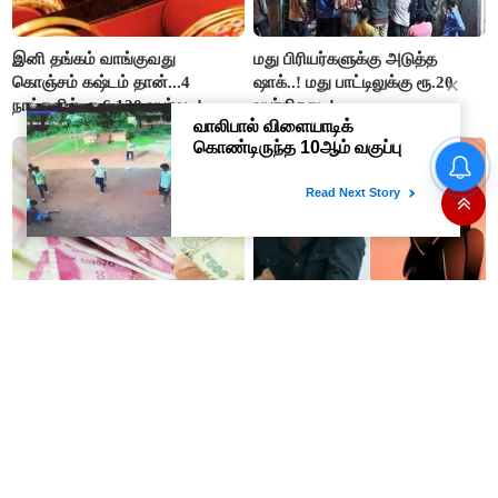
இனி தங்கம் வாங்குவது
மது பிரியர்களுக்கு அடுத்த
கொஞ்சம் கஷ்டம் தான்...4
ஷாக்..! மது பாட்டிலுக்கு ரூ.20
நாட்களில் ரூ.6,120 உயர்வு..!
உயர்கிறது..!
தமிழக மக்களவை தொகுதிகள்
59 ஆக உயரும்: உத்தேச பட்டியல்
இதோ!
மாதம் ரூ.3,000 பென்ஷன் தரும்
விஜய்யின் 'ஜனநாயகன்'
மத்திய அரசின் திட்டம்! நாகை
கொடுத்த தைரியம்: தந்தையிடம்
மாவட்ட தொழிலாளர்களுக்கு
தனக்கு நேர்ந்த கொடூரத்தை
ஆட்சியர் வெளியிட்ட சூப்பர்
கூறிய சிறுமி!
செய்தி!