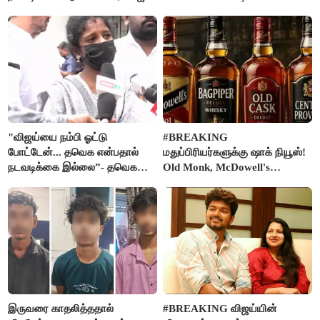
கடிதம்
"விஜய்யை நம்பி ஓட்டு
#BREAKING
போட்டேன்... தவெக என்பதால்
மதுப்பிரியர்களுக்கு ஷாக் நியூஸ்!
நடவடிக்கை இல்லை”- தவெக
Old Monk, McDowell's
நிர்வாகியால் பாதிக்கப்பட்ட பெண்
மதுபானங்களை விற்பனை செய்ய
கதறல்
FSSAI தடை
இருவரை காதலித்ததால்
#BREAKING விஜய்யின்