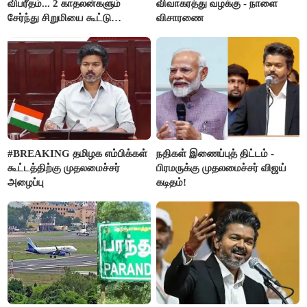
விபரீதம்... 2 காதலன்களும்
விவாகரத்து வழக்கு - நாளை
சேர்ந்து சிறுமியை கூட்டு
விசாரணை
வன்கொடுமை செய்து கொலை
செய்த கொடூரம்
#BREAKING தமிழக எம்பிக்கள்
நதிகள் இணைப்புத் திட்டம் -
கூட்டத்திற்கு முதலமைச்சர்
பிரமருக்கு முதலமைச்சர் விஜய்
அழைப்பு
கடிதம்!