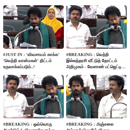
பார்வை..!
விவசாயிகளுக்கு மானியத்தில்
பம்புசெட் வழங்கப்படும்..!
#JUST IN : ‘விவசாயம் காக்க’
#BREAKING : வெற்றி
‘வெற்றி வான்மகள்’ திட்டம்
இல்லத்தரசி வீட்டுத் தோட்டம்
உருவாக்கப்படும்..!
அறிமுகம் - வேளாண் பட்ஜெட்டில்
அறிவிப்பு..!
#BREAKING : ஒவ்வொரு
#BREAKING : அஞ்சலை