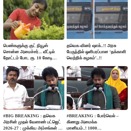
பெண்களுக்கு குட் நியூஸ்
தவெக-வினர் ஷாக்..!! அரசு
சொன்ன அமைச்சர்... வீட்டில்
பேருந்தில் ஒளிபரப்பான ‘தக்காளி
தோட்டம் போட ரூ. 10 கோடி
வெற்றிக் கழகம்’..!!
நிதி..!
#BIG BREAKING : தவெக
#BREAKING : போர்வெல் –
அரசின் முதல் வேளாண் பட்ஜெட்
கிணறு அமைக்க
2026-27 : முக்கிய அம்சங்கள் ஓர்
மானியம்..! 1000