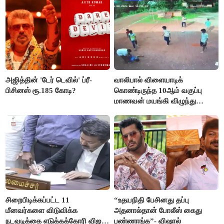
அஜித்தின் 'டேர் டெவில்' ப்ரீ-
வாலிபால் விளையாடிக்
பிசினஸ் ரூ.185 கோடி?
கொண்டிருந்த 10ஆம் வகுப்பு
மாணவன் மயங்கி விழுந்து
உயிரிழப்பு
சிறைபிடிக்கப்பட்ட 11
“உதயநிதி பேசினது தப்பு
மீனவர்களை விடுவிக்க
அதனால்தான் போலீஸ் கைது
நடவடிக்கை எடுக்கக்கோரி விஜய்
பண்ணாங்க”- விஷால்