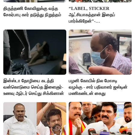
திருத்தணி கோவிலுக்கு வந்த
“LABEL, STICKER
சேகர்பாபு கார் தடுத்து நிறுத்தம்
ஆட்சியாகத்தான் இதைப்
பார்க்கிறேன்”-
எம்.ஆர்.கே.பன்னீர்செல்வம்
இன்ஸ்டா தோழியை கடத்தி
பழனி கோயில் நில மோசடி
வன்கொடுமை செய்த இளைஞர்-
வழக்கு - சார் பதிவாளர் ஜஸ்டின்
உணவு ஆர்டர் செய்து சிக்கினான்
மணிகண்டன் கைது