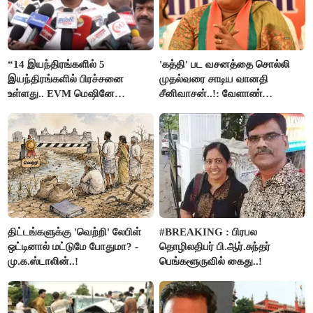
“14 இயந்திரங்களில் 5
'கத்தி' பட வசனத்தை சொல்லி
இயந்திரங்களில் பிரச்சனை
முதல்வரை சாடிய வானதி
உள்ளது.. EVM மெஷினே
சீனிவாசன்..!: வேளாண்
பிரச்சனையா இருக்கு”- என்.ஆர்.
பட்ஜெட்டுக்கு பாஜக கடும்
இளங்கோ
எதிர்ப்பு!
திட்டங்களுக்கு 'வெற்றி' லேபிள்
#BREAKING : பிரபல
ஒட்டினால் மட்டுமே போதுமா? -
தொழிலதிபர் பி.ஆர்.சுந்தர்
மு.க.ஸ்டாலின்..!
பெங்களூருவில் கைது..!