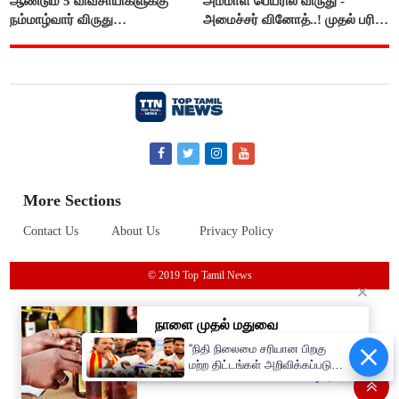
ஆண்டும் 5 விவசாயிகளுக்கு
அம்மாள் பெயரில் விருது -
நம்மாழ்வார் விருது
அமைச்சர் வினோத்..! முதல் பரிசு
வழங்கப்படும்..!
ரூ.2.50 லட்சம் வழங்கப்படும்..!
More Sections
Contact Us
About Us
Privacy Policy
© 2019 Top Tamil News
“நிதி நிலைமை சரியான பிறகு
மற்ற திட்டங்கள் அறிவிக்கப்படும்”-
அமைச்சர் நிர்மல்குமார் விளக்கம்