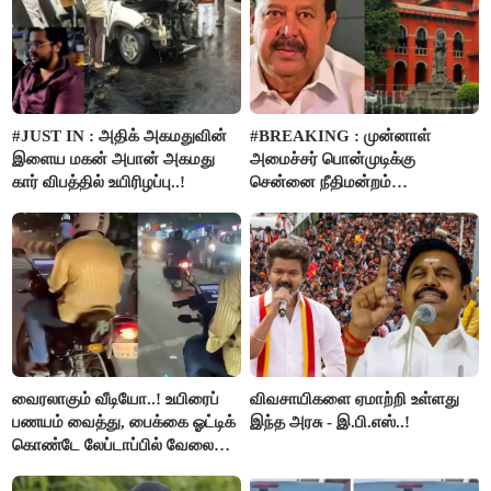
#JUST IN : அதிக் அகமதுவின்
#BREAKING : முன்னாள்
இளைய மகன் அபான் அகமது
அமைச்சர் பொன்முடிக்கு
கார் விபத்தில் உயிரிழப்பு..!
சென்னை நீதிமன்றம்
பிடிவாரண்ட்..!
வைரலாகும் வீடியோ..! உயிரைப்
விவசாயிகளை ஏமாற்றி உள்ளது
பணயம் வைத்து, பைக்கை ஓட்டிக்
இந்த அரசு - இ.பி.எஸ்..!
கொண்டே லேப்டாப்பில் வேலை
பார்த்த நபர்..!