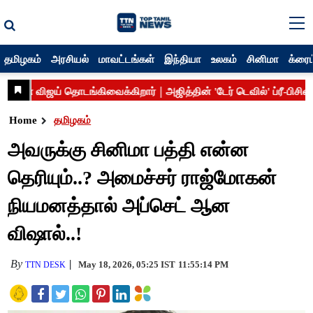
தமிழகம்
அரசியல்
மாவட்டங்கள்
இந்தியா
உலகம்
சினிமா
க்ரைம
Home
தமிழகம்
அவருக்கு சினிமா பத்தி என்ன
தெரியும்..? அமைச்சர் ராஜ்மோகன்
நியமனத்தால் அப்செட் ஆன
விஷால்..!
By
May 18, 2026, 05:25 IST
11:55:14 PM
TTN DESK