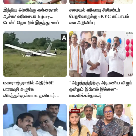
இந்திய அணிக்கு என்னதான்
சமையல் எரிவாயு சிலிண்டர்
ஆச்சு? வரிசையா Injury...
பெறுவோருக்கு eKYC கட்டாயம்
டெஸ்ட் தொடரில் இருந்து சாய்
என அறிவிப்பு
சுதர்சனும் விலகல்
மகாராஷ்டிராவில் அதிர்ச்சி!
"அழுத்தத்திற்கு அடிபணிய விஜய்
பாராமதி அருகே
ஒன்றும் இபிஎஸ் இல்லை"-
விபத்துக்குள்ளான தனியார்
மாணிக்கம்தாகூர்
பயிற்சி விமானம்