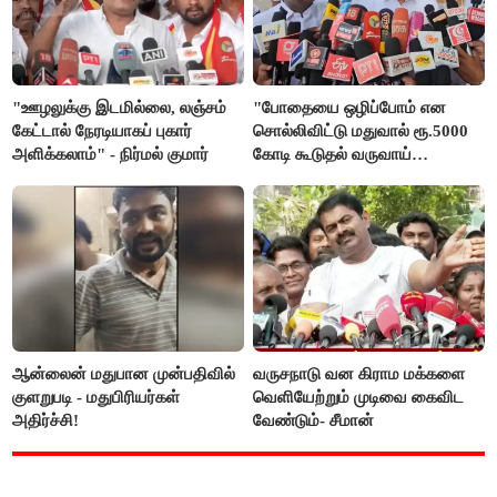
"ஊழலுக்கு இடமில்லை, லஞ்சம்
"போதையை ஒழிப்போம் என
கேட்டால் நேரடியாகப் புகார்
சொல்லிவிட்டு மதுவால் ரூ.5000
அளிக்கலாம்" - நிர்மல் குமார்
கோடி கூடுதல் வருவாய்
கிடைக்கும்னு சொல்றாங்க”-
மார்க்கண்டேயன்
ஆன்லைன் மதுபான முன்பதிவில்
வருசநாடு வன கிராம மக்களை
குளறுபடி - மதுபிரியர்கள்
வெளியேற்றும் முடிவை கைவிட
அதிர்ச்சி!
வேண்டும்- சீமான்