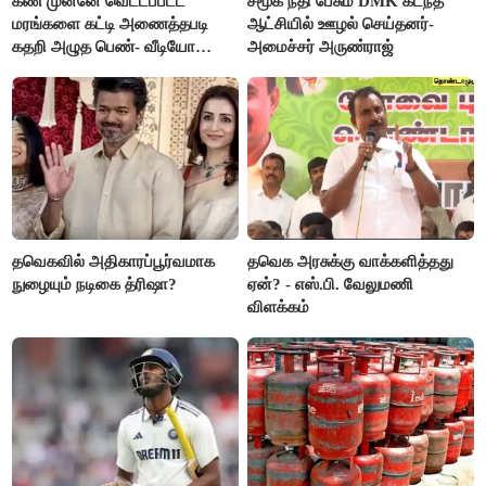
கண் முன்னே வெட்டப்பட்ட
சமூக நீதி பேசும் DMK கடந்த
மரங்களை கட்டி அணைத்தபடி
ஆட்சியில் ஊழல் செய்தனர்-
கதறி அழுத பெண்- வீடியோ
அமைச்சர் அருண்ராஜ்
வைரல்
தவெகவில் அதிகாரப்பூர்வமாக
தவெக அரசுக்கு வாக்களித்தது
நுழையும் நடிகை த்ரிஷா?
ஏன்? - எஸ்.பி. வேலுமணி
விளக்கம்