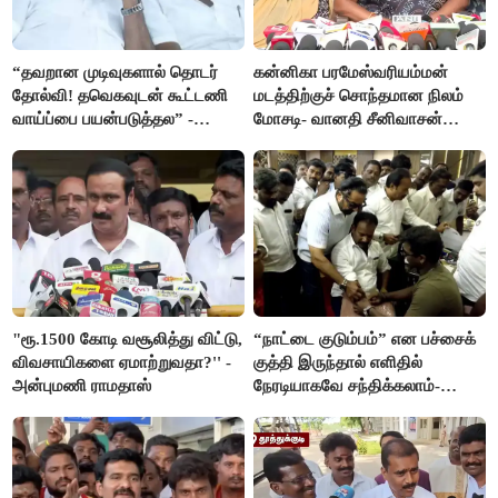
“தவறான முடிவுகளால் தொடர்
கன்னிகா பரமேஸ்வரியம்மன்
தோல்வி! தவெகவுடன் கூட்டணி
மடத்திற்குச் சொந்தமான நிலம்
வாய்ப்பை பயன்படுத்தல” -
மோசடி- வானதி சீனிவாசன்
இபிஎஸ் மீது சரமாரி குற்றச்சாட்டு
கண்டனம்
"ரூ.1500 கோடி வசூலித்து விட்டு,
“நாட்டை குடும்பம்” என பச்சைக்
விவசாயிகளை ஏமாற்றுவதா?'' -
குத்தி இருந்தால் எளிதில்
அன்புமணி ராமதாஸ்
நேரடியாகவே சந்திக்கலாம்-
சரத்குமார்