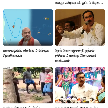
கைது என்றவுடன் ஓட்டம் பிடித்த
தவெகவினர்
கனமழையில் சிக்கிய அமித்ஷா
நெல் கொள்முதல் நிறுத்தம்-
ஹெலிகாப்டர்
தவெக அரசுக்கு அன்புமணி
கண்டனம்