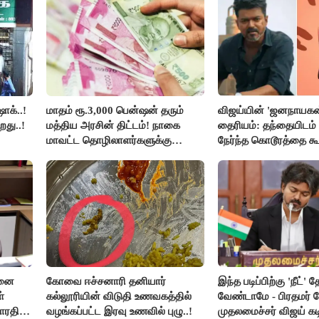
ாக்..!
மாதம் ரூ.3,000 பென்ஷன் தரும்
விஜய்யின் 'ஜனநாயகன
றது..!
மத்திய அரசின் திட்டம்! நாகை
தைரியம்: தந்தையிடம்
மாவட்ட தொழிலாளர்களுக்கு
நேர்ந்த கொடூரத்தை கூ
ஆட்சியர் வெளியிட்ட சூப்பர்
செய்தி!
சனை
கோவை ஈச்சனாரி தனியார்
இந்த படிப்பிற்கு 'நீட்' த
்
கல்லூரியின் விடுதி உணவகத்தில்
வேண்டாமே - பிரதமர் ம
ாரதி
வழங்கப்பட்ட இரவு உணவில் புழு..!
முதலமைச்சர் விஜய் கடி