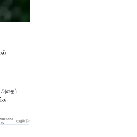
ைப்
; அதைப்
க்க