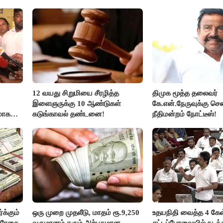
12 வயது சிறுமியை சீரழித்த
திமுக மூத்த தலைவர்
இளைஞருக்கு 10 ஆண்டுகள்
கே.என்.நேருவுக்கு செ
மாக
கடுங்காவல் தண்டனை!
நீதிமன்றம் நோட்டீஸ்!
லதா
க்கும்
ஒரு முறை முதலீடு, மாதம் ரூ.9,250
உதயநிதி வைத்த 4 கேள்
ல்ரேகை
வருமானம் தரும் அற்புதமான
சட்டப்பேரவையில் நடந