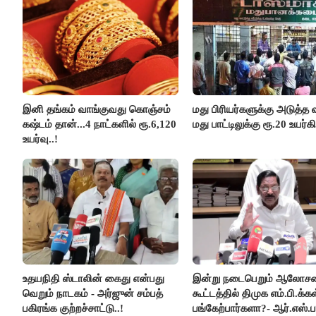
இனி தங்கம் வாங்குவது கொஞ்சம்
மது பிரியர்களுக்கு அடுத்த ஷ
கஷ்டம் தான்...4 நாட்களில் ரூ.6,120
மது பாட்டிலுக்கு ரூ.20 உயர்கி
உயர்வு..!
உதயநிதி ஸ்டாலின் கைது என்பது
இன்று நடைபெறும் ஆலோ
வெறும் நாடகம் - அர்ஜுன் சம்பத்
கூட்டத்தில் திமுக எம்.பி.க்கள
பகிரங்க குற்றச்சாட்டு..!
பங்கேற்பார்களா?- ஆர்.எஸ்.ப