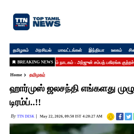
தமிழகம்
அரசியல்
மாவட்டங்கள்
இந்தியா
உலகம்
சி
Home
தமிழகம்
ஹார்முஸ் ஜலசந்தி எங்களது முழு க
டிரம்ப்..!!
By
May 22, 2026, 09:50 IST
4:20:27 AM
TTN DESK