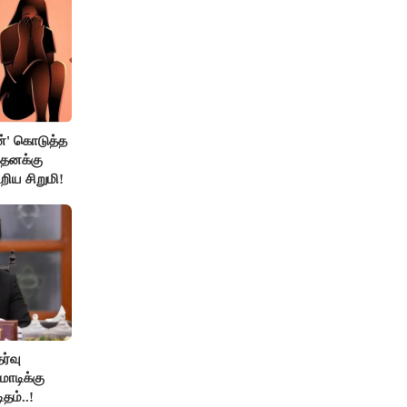
்' கொடுத்த
 தனக்கு
றிய சிறுமி!
ேர்வு
ோடிக்கு
தம்..!