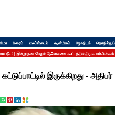
னிமா
க்ரைம்
லைப்ஸ்டைல்
ஆன்மிகம்
ஜோதிடம்
தொழில்நுட்
ட்டுப்பாட்டில் இருக்கிறது - அதிபர்