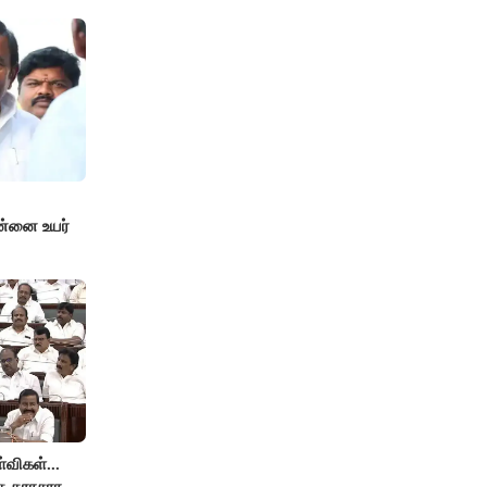
ன்னை உயர்
விகள்...
்த காரசார