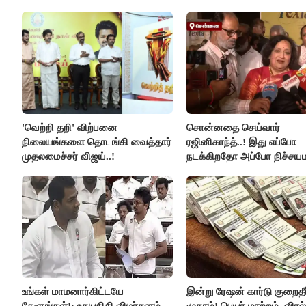
விளக்கம்..!
'வெற்றி தறி' விற்பனை
சொன்னதை செய்வார்
நிலையங்களை தொடங்கி வைத்தார்
ரஜினிகாந்த்..! இது எப்போ
முதலமைச்சர் விஜய்..!
நடக்கிறதோ அப்போ நிச்சய
ரஜினி ₹1 கோடி தருவார் - 
ரஜினிகாந்த்..!
உங்கள் மாமனார்கிட்டயே
இன்று ரேஷன் கார்டு குறைதீர்
கேளுங்கள்!: உதயநிதி விமர்சனம்...
முகாம்! பெயர் மாற்றம், விர