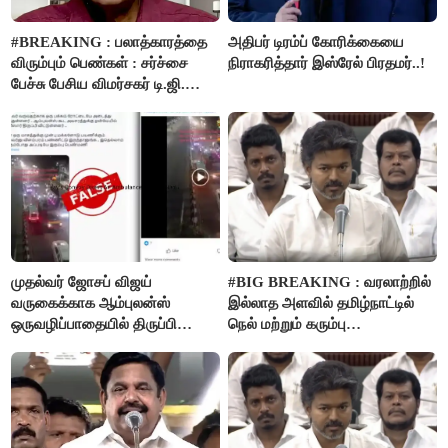
#BREAKING : பலாத்காரத்தை
அதிபர் டிரம்ப் கோரிக்கையை
விரும்பும் பெண்கள் : சர்ச்சை
நிராகரித்தார் இஸ்ரேல் பிரதமர்..!
பேச்சு பேசிய விமர்சகர் டி.ஜி.
மோகன்தாஸ் கைது..!
முதல்வர் ஜோசப் விஜய்
#BIG BREAKING : வரலாற்றில்
வருகைக்காக ஆம்புலன்ஸ்
இல்லாத அளவில் தமிழ்நாட்டில்
ஒருவழிப்பாதையில் திருப்பி
நெல் மற்றும் கரும்பு
விடப்பட்டதா? உண்மை இது
கொள்முதலுக்கான
தான்..!
ஊக்கத்தொகையை உயர்த்த
முடிவு - முதலமைச்சர் விஜய்
அறிவிப்பு..!