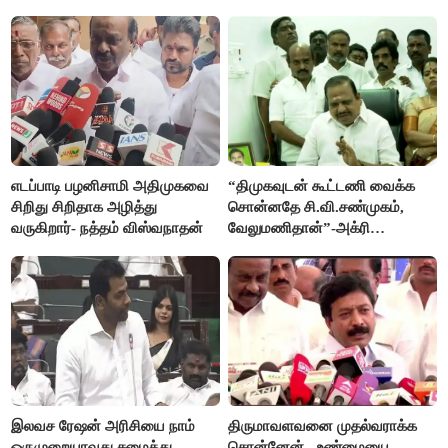
ஆர்.பி.உதயகுமார் மீது புகார்
எடப்பாடி பழனிசாமி அதிமுகவை
“திமுகவுடன் கூட்டணி வைக்க
சிறிது சிறிதாக அழித்து
சொன்னதே சி.வி.சண்முகம்,
வருகிறார்- நத்தம் விஸ்வநாதன்
வேலுமணிதான்”-அக்ரி
கிருஷ்ணமூர்த்தி
இலவச ரேஷன் அரிசியை நாம்
திருமாவளவனை முதல்வராக்க
ஒருமுறையாவது சமைத்து
சொன்னேன் - உண்மையை