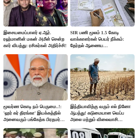
இசையமைப்பாளர் ஏ.ஆர்.
SIR பணி மூலம் 1.5 கோடி
ரஹ்மானின் மகன் அமீன் சென்ற
வாக்காளர்கள் பெயர் நீக்கம்:
கார் விபத்து: ரசிகர்கள் அதிர்ச்சி!
தேர்தல் ஆணைய
நடவடிக்கையால் பரபரப்பு!
மூவர்ண கொடி நம் பெருமை..!:
இந்தியாவிற்கு வரும் எல் நினோ
'ஹர் கர் திரங்கா' இயக்கத்தில்
ஆபத்து! கடுமையான வெப்ப
அனைவரும் பங்கேற்க பிரதமர்
அலை மற்றும் விலைவாசி
மோடி அழைப்பு!
உயர்வுக்கு தயாராகிறதா நாடு?