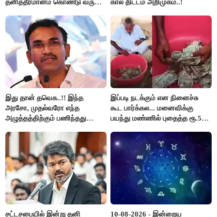
தனித்தீர்மானம் கொண்டு வரும்
கால் திட்டம் அறிமுகம்..!
முதல் அமைச்சர் விஜய்.!!
இது தான் தவெக..!! இந்த
இப்படி நடக்கும் என நினைச்சு
அரசோ, முதல்வரோ எந்த
கூட பார்க்கல... மனைவிக்கு
அழுத்தத்திற்கும் பணிந்தது
பயந்து மண்ணில் புதைத்த ரூ.5
கிடையாது; அமைச்சர்
லட்சம்; கடைசியில் நடந்தது...
அருண்ராஜ்..!
சட்டசபையில் இன்று தனி
10-08-2026 - இன்றைய