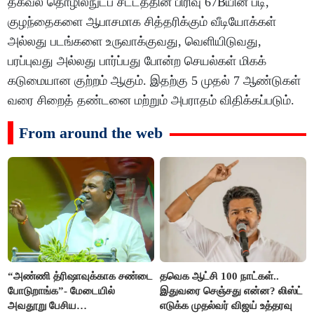
தகவல் தொழில்நுட்ப சட்டத்தின் பிரிவு 67Bயின் படி,
குழந்தைகளை ஆபாசமாக சித்தரிக்கும் வீடியோக்கள்
அல்லது படங்களை உருவாக்குவது, வெளியிடுவது,
பரப்புவது அல்லது பார்ப்பது போன்ற செயல்கள் மிகக்
கடுமையான குற்றம் ஆகும். இதற்கு 5 முதல் 7 ஆண்டுகள்
வரை சிறைத் தண்டனை மற்றும் அபராதம் விதிக்கப்படும்.
From around the web
“அண்ணி த்ரிஷாவுக்காக சண்டை
தவெக ஆட்சி 100 நாட்கள்..
போடுறாங்க”- மேடையில்
இதுவரை செஞ்சது என்ன? லிஸ்ட்
அவதூறு பேசிய
எடுக்க முதல்வர் விஜய் உத்தரவு