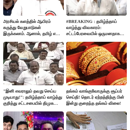
அரசியல் களத்தில் ஆயிரம்
#BREAKING : தமிழ்த்தாய்
கருத்து வேறுபாடுகள்
வாழ்த்து விவகாரம்:
இருக்கலாம். ஆனால், தமிழ் என்று
சட்டப்பேரவையில் ஒருமனதாக
வரும்போது நாம் அனைவரும்
நிறைவேற்றம்
தமிழர்கள் - எடப்பாடி பழனிசாமி..!
"இனி எவராலும் தவறு செய்ய
தங்கம் வாங்குவோருக்கு சூப்பர்
முடியாது!": தமிழ்த்தாய் வாழ்த்து
செய்தி! தொடர் ஏற்றத்திற்கு பின்
குறித்து சட்டசபையில் திமுக
இன்று குறைந்த தங்கம் விலை!
வைத்த அதிரடி கோரிக்கை!