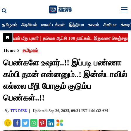
தமிழகம்
அரசியல்
மாவட்டங்கள்
இந்தியா
உலகம்
சினிமா
க்ரைம
Home
தமிழகம்
பெண்களே உஷார்..!! இப்படி பண்ணா
கம்பி தான் என்னனும்..! இன்ஸ்டாவில்
எல்லை மீறி போகும் குடும்ப
பெண்கள்..!!
By
Updated: Sep 26, 2025, 09:31 IST
4:01:32 AM
TTN DESK