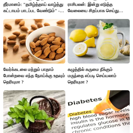
தீர்மானம்: "தமிழ்த்தாய் வாழ்த்து
ராசிபலன்: இன்று எடுத்த
கட்டாயம் பாடப்பட வேண்டும்" -
வேலையை சிறப்பாக செய்து
முதல்வர் விஜய் முன்மொழிகிறார்!
முடித்து நற்பெயர் பெறுவீர்கள்.
அதே நேரத்தில் கூடுதலாக
உழைக்க வேண்டி இருக்கும்..!
வேர்க்கடலை மற்றும் பாதாம்
கழுத்தில் கருமை நீக்கும்
போன்றவை எந்த நோய்க்கு உதவும்
மருந்தை எப்படி செய்யலாம்
தெரியுமா ?
தெரியுமா ?