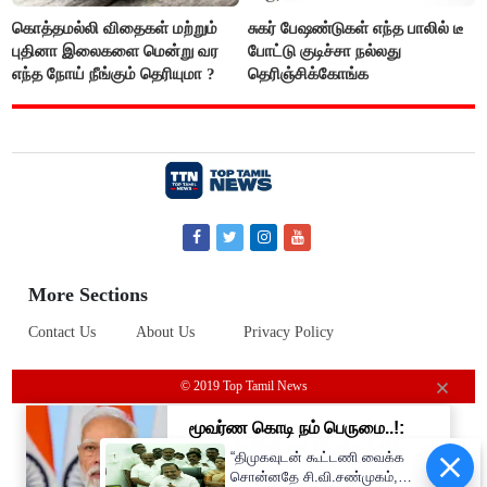
கொத்தமல்லி விதைகள் மற்றும்
சுகர் பேஷண்டுகள் எந்த பாலில் டீ
புதினா இலைகளை மென்று வர
போட்டு குடிச்சா நல்லது
எந்த நோய் நீங்கும் தெரியுமா ?
தெரிஞ்சிக்கோங்க
More Sections
Contact Us
About Us
Privacy Policy
© 2019 Top Tamil News
“திமுகவுடன் கூட்டணி வைக்க
சொன்னதே சி.வி.சண்முகம்,