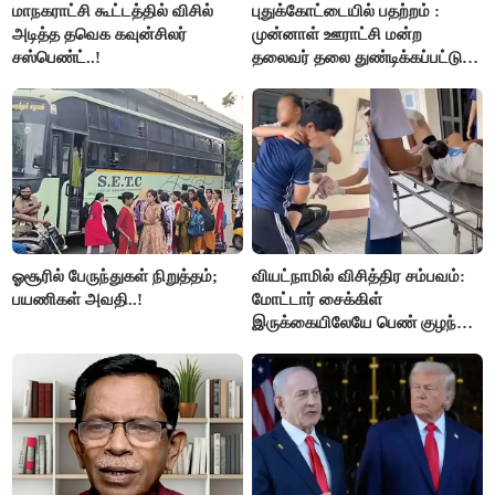
மாநகராட்சி கூட்டத்தில் விசில்
புதுக்கோட்டையில் பதற்றம் :
அடித்த தவெக கவுன்சிலர்
முன்னாள் ஊராட்சி மன்ற
சஸ்பெண்ட்..!
தலைவர் தலை துண்டிக்கப்பட்டு
கொலை.!!
ஓசூரில் பேருந்துகள் நிறுத்தம்;
வியட்நாமில் விசித்திர சம்பவம்:
பயணிகள் அவதி..!
மோட்டார் சைக்கிள்
இருக்கையிலேயே பெண் குழந்தை
பிறப்பு!