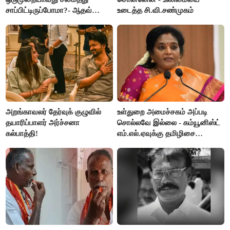
சாப்பிட்டிருப்போமா?- ஆதவ்
உடைத்த சி.வி.சண்முகம்
அர்ஜூனா
அறங்காவலர் தேர்வுக் குழுவில்
உள்துறை அமைச்சகம் அப்படி
தயாரிப்பாளர் அர்ச்சனா
சொல்லவே இல்லை - கம்யூனிஸ்ட்
கல்பாத்தி!
எம்.எல்.ஏவுக்கு தமிழிசை
கண்டனம்!