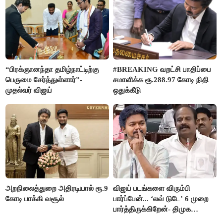
“பிரக்ஞானந்தா தமிழ்நாட்டிற்கு
#BREAKING வறட்சி பாதிப்பை
பெருமை சேர்த்துள்ளார்”-
சமாளிக்க ரூ.288.97 கோடி நிதி
முதல்வர் விஜய்
ஒதுக்கீடு
அறநிலைத்துறை அதிரடியால் ரூ.9
விஜய் படங்களை விரும்பி
கோடி பாக்கி வசூல்
பார்ப்பேன்... ‘லவ் டுடே’ 6 முறை
பார்த்திருக்கிறேன்- திமுக
எம்.எல்.ஏ.நெகிழ்ச்சி