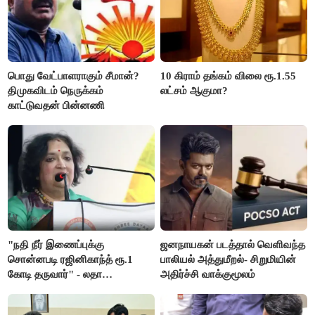
பொது வேட்பாளராகும் சீமான்?
10 கிராம் தங்கம் விலை ரூ.1.55
திமுகவிடம் நெருக்கம்
லட்சம் ஆகுமா?
காட்டுவதன் பின்னணி
"நதி நீர் இணைப்புக்கு
ஜனநாயகன் படத்தால் வெளிவந்த
சொன்னபடி ரஜினிகாந்த் ரூ.1
பாலியல் அத்துமீறல்- சிறுமியின்
கோடி தருவார்" - லதா
அதிர்ச்சி வாக்குமூலம்
ரஜினிகாந்த்