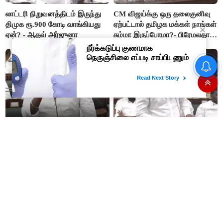
லாட்டரி நிறுவனத்திடம் இருந்து
CM விஜய்க்கு ஒரு தலைகுனிவு
திமுக ரூ.900 கோடி வாங்கியது
ஏற்பட்டால் தமிழக மக்கள் நாங்கள்
ஏன்? - ஆதவ் அர்ஜுனா
சும்மா இருப்போமா?- பிரேமலதா
விஜயகாந்த்
#BREAKING ஷாக் கொடுத்த
தங்கம் விலை! அதிரடி விலை
உயர்வு
“ஊழலை ஒழித்ததால் டாஸ்மாக்
இப்போது நடக்கும் ஆட்சியும்
வருமானம் அதிகரித்தது”-
ஜெயலலிதா ஆட்சிதான் –
அமைச்சர் விக்னேஷ்
சட்டமன்றத்தில் அமைச்சர் ஆதவ்
அர்ஜுனா அதிரடி பேச்சு!