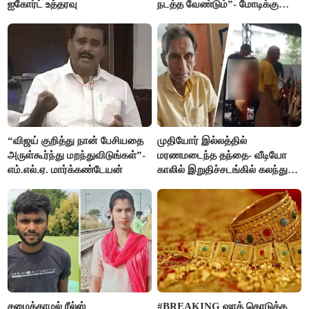
ஐகோர்ட் உத்தரவு
நடத்த வேண்டும்”- மோடிக்கு
விஜய் கடிதம்
“விஜய் குறித்து நான் பேசியதை
முதியோர் இல்லத்தில்
அருள்கூர்ந்து மறந்துவிடுங்கள்”-
மரணமடைந்த தந்தை- வீடியோ
எம்.எல்.ஏ. மார்க்கண்டேயன்
காலில் இறுதிச்சடங்கில் கலந்து
கொண்ட மகள்கள்
சமைக்காமல் ரீல்ஸ்
#BREAKING ஷாக் கொடுத்த