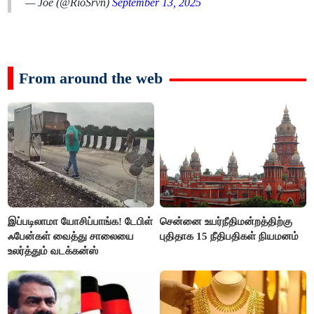
— Joe (@RioSrvn)
September 13, 2025
From around the web
இப்படிலாமா யோசிப்பாங்க! டேபிள்
சென்னை உயர்நீதிமன்றத்திற்கு
ஃபேன்கள் வைத்து சாலையை
புதிதாக 15 நீதிபதிகள் நியமனம்
உலர்த்தும் வடக்கன்ஸ்