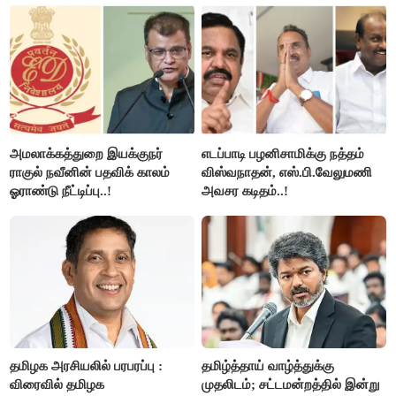
அமலாக்கத்துறை இயக்குநர்
எடப்பாடி பழனிசாமிக்கு நத்தம்
ராகுல் நவீனின் பதவிக் காலம்
விஸ்வநாதன், எஸ்.பி.வேலுமணி
ஓராண்டு நீட்டிப்பு..!
அவசர கடிதம்..!
தமிழக அரசியலில் பரபரப்பு :
தமிழ்த்தாய் வாழ்த்துக்கு
விரைவில் தமிழக
முதலிடம்; சட்டமன்றத்தில் இன்று