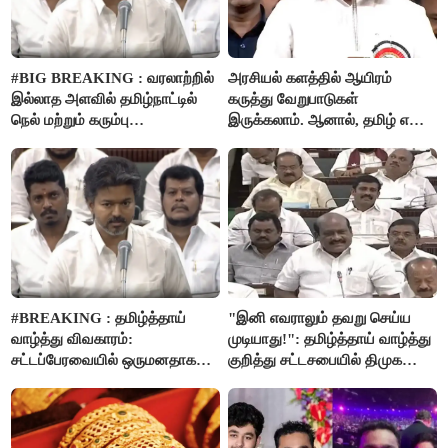
#BIG BREAKING : வரலாற்றில்
அரசியல் களத்தில் ஆயிரம்
இல்லாத அளவில் தமிழ்நாட்டில்
கருத்து வேறுபாடுகள்
நெல் மற்றும் கரும்பு
இருக்கலாம். ஆனால், தமிழ் என்று
கொள்முதலுக்கான
வரும்போது நாம் அனைவரும்
ஊக்கத்தொகையை உயர்த்த
தமிழர்கள் - எடப்பாடி பழனிசாமி..!
முடிவு - முதலமைச்சர் விஜய்
அறிவிப்பு..!
#BREAKING : தமிழ்த்தாய்
"இனி எவராலும் தவறு செய்ய
வாழ்த்து விவகாரம்:
முடியாது!": தமிழ்த்தாய் வாழ்த்து
சட்டப்பேரவையில் ஒருமனதாக
குறித்து சட்டசபையில் திமுக
நிறைவேற்றம்
வைத்த அதிரடி கோரிக்கை!