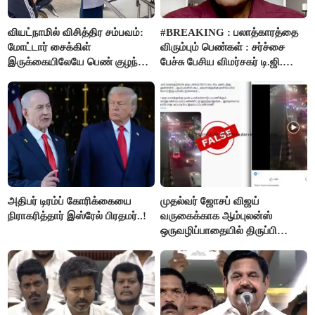
வியட்நாமில் விசித்திர சம்பவம்:
#BREAKING : பலாத்காரத்தை
மோட்டார் சைக்கிள்
விரும்பும் பெண்கள் : சர்ச்சை
இருக்கையிலேயே பெண் குழந்தை
பேச்சு பேசிய விமர்சகர் டி.ஜி.
பிறப்பு!
மோகன்தாஸ் கைது..!
அதிபர் டிரம்ப் கோரிக்கையை
முதல்வர் ஜோசப் விஜய்
நிராகரித்தார் இஸ்ரேல் பிரதமர்..!
வருகைக்காக ஆம்புலன்ஸ்
ஒருவழிப்பாதையில் திருப்பி
விடப்பட்டதா? உண்மை இது
தான்..!