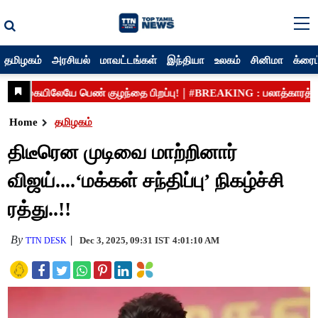
தமிழகம்
அரசியல்
மாவட்டங்கள்
இந்தியா
உலகம்
சினிமா
க்ரைம
Home
தமிழகம்
திடீரென முடிவை மாற்றினார்
விஜய்....‘மக்கள் சந்திப்பு’ நிகழ்ச்சி
ரத்து..!!
By
Dec 3, 2025, 09:31 IST
4:01:10 AM
TTN DESK