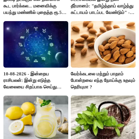
கூட பார்க்கல... மனைவிக்கு
தீர்மானம்: "தமிழ்த்தாய் வாழ்த்து
பயந்து மண்ணில் புதைத்த ரூ.5
கட்டாயம் பாடப்பட வேண்டும்" -
லட்சம்; கடைசியில் நடந்தது...
முதல்வர் விஜய் முன்மொழிகிறார்!
10-08-2026 - இன்றைய
வேர்க்கடலை மற்றும் பாதாம்
ராசிபலன்: இன்று எடுத்த
போன்றவை எந்த நோய்க்கு உதவும்
வேலையை சிறப்பாக செய்து
தெரியுமா ?
முடித்து நற்பெயர் பெறுவீர்கள்.
அதே நேரத்தில் கூடுதலாக
உழைக்க வேண்டி இருக்கும்..!