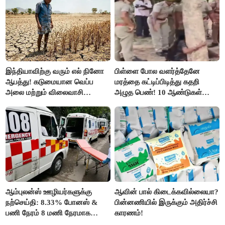
இந்தியாவிற்கு வரும் எல் நினோ
பிள்ளை போல வளர்த்தேனே
ஆபத்து! கடுமையான வெப்ப
மரத்தை கட்டிப்பிடித்து கதறி
அலை மற்றும் விலைவாசி
அழுத பெண்! 10 ஆண்டுகள்
உயர்வுக்கு தயாராகிறதா நாடு?
ஆசையாக வளர்த்த மரங்கள்
வெட்டி சாய்ப்பு..!
ஆம்புலன்ஸ் ஊழியர்களுக்கு
ஆவின் பால் கிடைக்கவில்லையா?
நற்செய்தி: 8.33% போனஸ் &
பின்னணியில் இருக்கும் அதிர்ச்சி
பணி நேரம் 8 மணி நேரமாக
காரணம்!
குறைப்பு..!