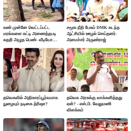
கண் முன்னே வெட்டப்பட்ட
சமூக நீதி பேசும் DMK கடந்த
மரங்களை கட்டி அணைத்தபடி
ஆட்சியில் ஊழல் செய்தனர்-
கதறி அழுத பெண்- வீடியோ
அமைச்சர் அருண்ராஜ்
வைரல்
தவெகவில் அதிகாரப்பூர்வமாக
தவெக அரசுக்கு வாக்களித்தது
நுழையும் நடிகை த்ரிஷா?
ஏன்? - எஸ்.பி. வேலுமணி
விளக்கம்