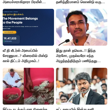
அமைச்சராகிறாரா பிரவீன்
தனித்தீர்மானம் கொண்டு வரும்
சக்ரவர்த்தி..?
முதல் அமைச்சர் விஜய்.!!
வீ தி லீடர்ஸ் அமைப்பில்
இது தான் தவெக..!! இந்த
சேரணுமா..? விரைவில் மிஸ்டு
அரசோ, முதல்வரோ எந்த
கால் திட்டம் அறிமுகம்..!
அழுத்தத்திற்கும் பணிந்தது
கிடையாது; அமைச்சர்
அருண்ராஜ்..!
இப்படி நடக்கும் என நினைச்சு
சட்டசபையில் இன்று தனி