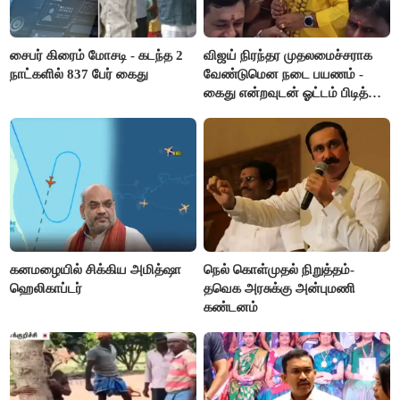
சைபர் கிரைம் மோசடி - கடந்த 2
விஜய் நிரந்தர முதலமைச்சராக
நாட்களில் 837 பேர் கைது
வேண்டுமென நடை பயணம் -
கைது என்றவுடன் ஓட்டம் பிடித்த
தவெகவினர்
கனமழையில் சிக்கிய அமித்ஷா
நெல் கொள்முதல் நிறுத்தம்-
ஹெலிகாப்டர்
தவெக அரசுக்கு அன்புமணி
கண்டனம்