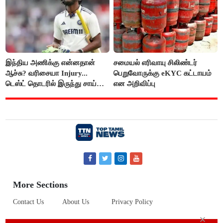
இந்திய அணிக்கு என்னதான்
சமையல் எரிவாயு சிலிண்டர்
ஆச்சு? வரிசையா Injury...
பெறுவோருக்கு eKYC கட்டாயம்
டெஸ்ட் தொடரில் இருந்து சாய்
என அறிவிப்பு
சுதர்சனும் விலகல்
More Sections
Contact Us
About Us
Privacy Policy