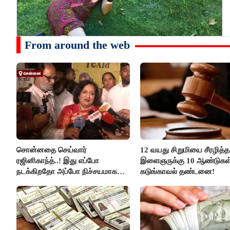
From around the web
சொன்னதை செய்வார்
12 வயது சிறுமியை சீரழித்த
ரஜினிகாந்த்..! இது எப்போ
இளைஞருக்கு 10 ஆண்டுகள
நடக்கிறதோ அப்போ நிச்சயமாக
கடுங்காவல் தண்டனை!
ரஜினி ₹1 கோடி தருவார் - லதா
ரஜினிகாந்த்..!