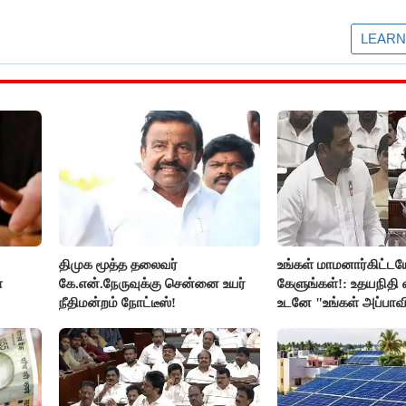
திமுக மூத்த தலைவர்
உங்கள் மாமனார்கிட்டய
்
கே.என்.நேருவுக்கு சென்னை உயர்
கேளுங்கள்!: உதயநிதி வ
நீதிமன்றம் நோட்டீஸ்!
உடனே "உங்கள் அப்பாவ
கேளுங்கள்" என ஆதவ
பதிலடி!