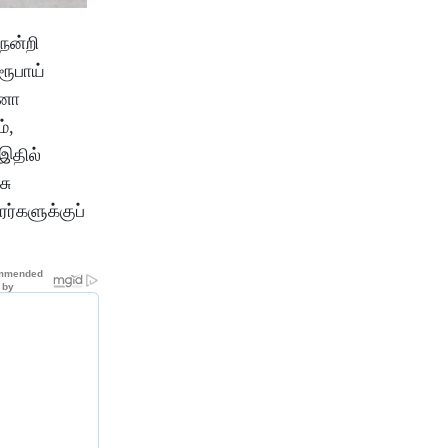
நன்றி
ரூபாய்
ேனா
்,
 இதில்
சு
ர்களுக்குப்