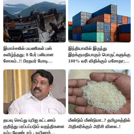
இமாச்சலில் பயணிகள் பஸ்
இந்தியாவில் இருந்து
கவிழ்ந்தது; 8 பேர் பலியான
இறக்குமதியாகும் பொருட்களுக்கு
சோகம்..!! பிரதமர் மோடி
100% வரி விதிக்கும் மசோதா;
இரங்கல்..!!
அமெரிக்கா நிறைவேற்றம்..!!
தயவு செய்து யுபிஐ கட்டணம்
மீண்டும் மீண்டுமா..? தமிழகத்தில்
குறித்து பரப்பப்படும் வதந்திகளை
அதிகரிக்கும் அரிசி விலை..!
நம்ப வேண்டாம் - நயினார்