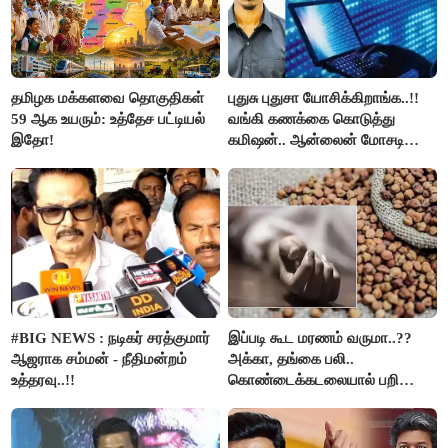
தமிழக மக்களவை தொகுதிகள்
புதுசு புதுசா யோசிக்கிறாங்க..!!
59 ஆக உயரும்: உத்தேச பட்டியல்
வங்கி கணக்கை கொடுத்து
இதோ!
கமிஷன்.. ஆன்லைன் மோசடி
கும்பலுக்கு உதவிய வாலிபர்
கைது..!!
#BIG NEWS : நடிகர் சரத்குமார்
இப்படி கூட மரணம் வருமா..??
ஆஜராக சம்மன் - நீதிமன்றம்
அக்கா, தங்கை பலி..
உத்தரவு..!!
கொண்டைக்கடலையால் பறிபோன
உயிர்கள்..!!