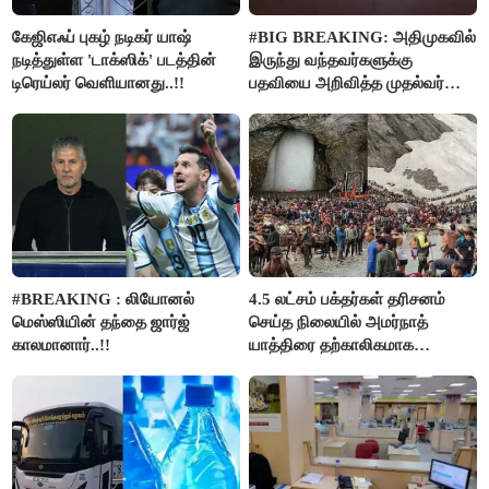
கேஜிஎஃப் புகழ் நடிகர் யாஷ்
#BIG BREAKING: அதிமுகவில்
நடித்துள்ள 'டாக்‌ஸிக்' படத்தின்
இருந்து வந்தவர்களுக்கு
டிரெய்லர் வெளியானது..!!
பதவியை அறிவித்த முதல்வர்
விஜய்..!!
#BREAKING : லியோனல்
4.5 லட்சம் பக்தர்கள் தரிசனம்
மெஸ்ஸியின் தந்தை ஜார்ஜ்
செய்த நிலையில் அமர்நாத்
காலமானார்..!!
யாத்திரை தற்காலிகமாக
நிறுத்தம்..!!