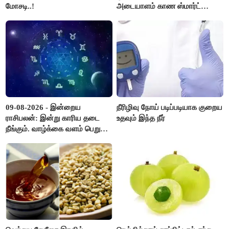
மோசடி..!
அடையாளம் காண ஸ்மார்ட்
கண்ணாடிகளை பயன்படுத்த
போலீசார் முடிவு..!
09-08-2026 - இன்றைய
நீரிழிவு நோய் படிப்படியாக குறைய
ராசிபலன்: இன்று காரிய தடை
உதவும் இந்த நீர்
நீங்கும். வாழ்க்கை வளம் பெறும்.
எதிரில் இருப்பவர்களை
எடைபோடுவது நல்லது..!