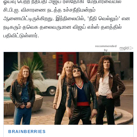
ஓய்வு பெற்ற நீதிபதி அஜய் ரஸ்தோகி மேற்பார்வையில்
சி.பி.ஐ. விசாரணை நடத்த உச்சநீதிமன்றம்
ஆணையிட்டிருக்கிறது. இந்நிலையில், ’நீதி வெல்லும்’ என
நடிகரும் தவெக தலைவருமான விஜய் எக்ஸ் தளத்தில்
பதிவிட்டுள்ளார்.