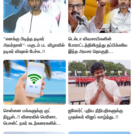
"எனக்கு பிடித்த நடிகர்
டெல்டா விவசாயிகளின்
அவர்தான்"- மகுடம் பட விழாவில்
போராட்டத்திலிருந்து தப்பிக்கவே
நடிகர் விஷால் பேச்சு..!!
இந்த அவசர தொகுதி
மறுவரையறை நாடகத்தை
அரங்கேற்றுகிறார் முதலமைச்சர் -
திமுக ஐடி விங்..!!
சென்னை மக்களுக்கு குட்
ஐகோர்ட் புதிய நீதிபதிகளுக்கு
நியூஸ்..!! விரைவில் மெரினா,
முதல்வர் விஜய் வாழ்த்து..!!
பெசன்ட் நகர் கடற்கரைகளில்
இலவச Wi-Fi வசதி..!!