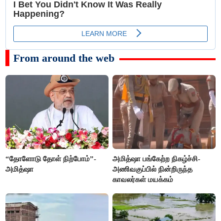
From around the web
“தோளோடு தோள் நிற்போம்”-
அமித்ஷா பங்கேற்ற நிகழ்ச்சி-
அமித்ஷா
அணிவகுப்பில் நின்றிருந்த
காவலர்கள் மயக்கம்