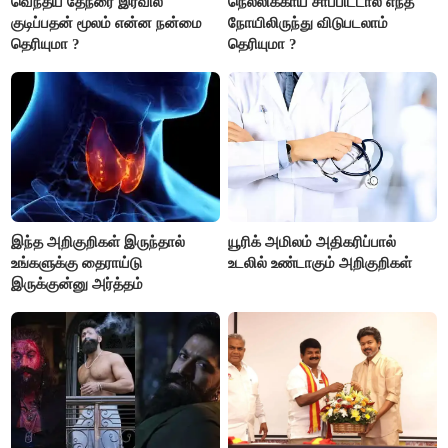
வெந்தய தேநீரை இரவில்
நெல்லிக்காய் சாப்பிட்டால் எந்த
குடிப்பதன் மூலம் என்ன நன்மை
நோயிலிருந்து விடுபடலாம்
தெரியுமா ?
தெரியுமா ?
இந்த அறிகுறிகள் இருந்தால்
யூரிக் அமிலம் அதிகரிப்பால்
உங்களுக்கு தைராய்டு
உடலில் உண்டாகும் அறிகுறிகள்
இருக்குன்னு அர்த்தம்