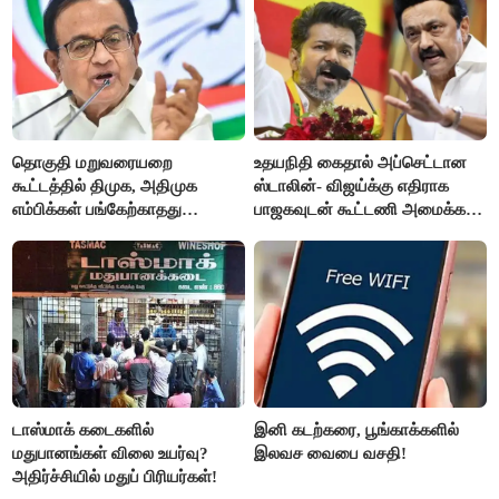
தொகுதி மறுவரையறை
உதயநிதி கைதால் அப்செட்டான
கூட்டத்தில் திமுக, அதிமுக
ஸ்டாலின்- விஜய்க்கு எதிராக
எம்பிக்கள் பங்கேற்காதது
பாஜகவுடன் கூட்டணி அமைக்க
வருத்தமளிக்கிறது- ப.சிதம்பரம்
திட்டம்
டாஸ்மாக் கடைகளில்
இனி கடற்கரை, பூங்காக்களில்
மதுபானங்கள் விலை உயர்வு?
இலவச வைபை வசதி!
அதிர்ச்சியில் மதுப் பிரியர்கள்!