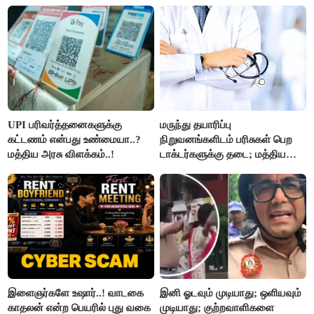
UPI பரிவர்த்தனைகளுக்கு
மருந்து தயாரிப்பு
கட்டணம் என்பது உண்மையா..?
நிறுவனங்களிடம் பரிசுகள் பெற
மத்திய அரசு விளக்கம்..!
டாக்டர்களுக்கு தடை; மத்திய
அரசு உத்தரவு..!
இளைஞர்களே உஷார்..! வாடகை
இனி ஓடவும் முடியாது; ஒளியவும்
காதலன் என்ற பெயரில் புது வகை
முடியாது; குற்றவாளிகளை