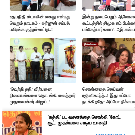
உதயநிதி ஸ்டாலின் கைது என்பது
இன்று நடைபெறும் ஆலோ
வெறும் நாடகம் - அர்ஜுன் சம்பத்
கூட்டத்தில் திமுக எம்.பி.க்கள
பகிரங்க குற்றச்சாட்டு..!
பங்கேற்பார்களா?- ஆர்.எஸ்.ப
விளக்கம்..!
'வெற்றி தறி' விற்பனை
சொன்னதை செய்வார்
நிலையங்களை தொடங்கி வைத்தார்
ரஜினிகாந்த்..! இது எப்போ
முதலமைச்சர் விஜய்..!
நடக்கிறதோ அப்போ நிச்சய
ரஜினி ₹1 கோடி தருவார் - 
ரஜினிகாந்த்..!