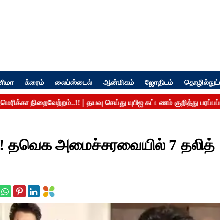
னிமா
க்ரைம்
லைப்ஸ்டைல்
ஆன்மிகம்
ஜோதிடம்
தொழில்நுட்
..! தவெக அமைச்சரவையில் 7 தலித்