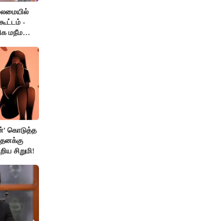
லைமையில்
ூட்டம் -
ிக மநீம
்' கொடுத்த
 தனக்கு
றிய சிறுமி!