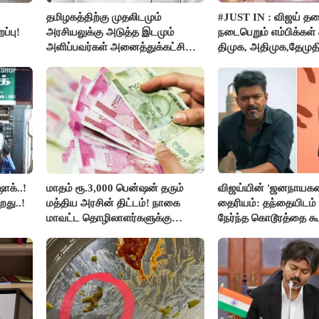
தமிழகத்திற்கு முதலிடமும்
#JUST IN : விஜய் த
ப்பு!
அரசியலுக்கு அடுத்த இடமும்
நடைபெறும் எம்பிக்கள் க
அளிப்பவர்கள் அனைத்துக்கட்சி
திமுக, அதிமுக,தேமுத
கூட்டத்தில் நிச்சயம் பங்கேற்பார்கள்
புறக்கணிப்பு..!
- மாணிக்கம் தாகூர்..!!
ாக்..!
மாதம் ரூ.3,000 பென்ஷன் தரும்
விஜய்யின் 'ஜனநாயகன
றது..!
மத்திய அரசின் திட்டம்! நாகை
தைரியம்: தந்தையிடம்
மாவட்ட தொழிலாளர்களுக்கு
நேர்ந்த கொடூரத்தை கூ
ஆட்சியர் வெளியிட்ட சூப்பர்
செய்தி!