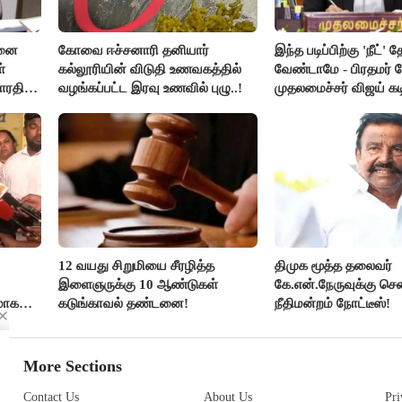
சனை
கோவை ஈச்சனாரி தனியார்
இந்த படிப்பிற்கு 'நீட்' த
்
கல்லூரியின் விடுதி உணவகத்தில்
வேண்டாமே - பிரதமர் ம
ாரதி
வழங்கப்பட்ட இரவு உணவில் புழு..!
முதலமைச்சர் விஜய் கடி
12 வயது சிறுமியை சீரழித்த
திமுக மூத்த தலைவர்
இளைஞருக்கு 10 ஆண்டுகள்
கே.என்.நேருவுக்கு செ
மாக
கடுங்காவல் தண்டனை!
நீதிமன்றம் நோட்டீஸ்!
லதா
More Sections
Contact Us
About Us
Pri