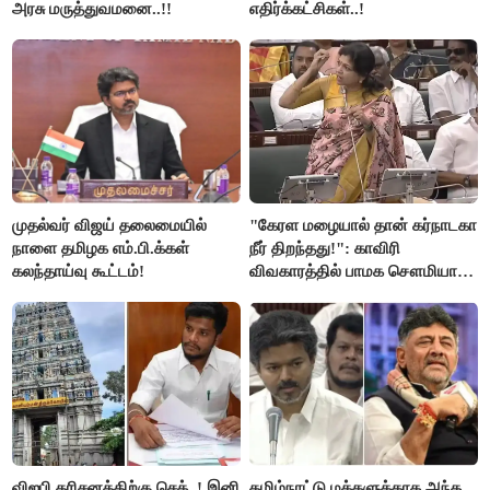
அரசு மருத்துவமனை..!!
எதிர்க்கட்சிகள்..!
முதல்வர் விஜய் தலைமையில்
"கேரள மழையால் தான் கர்நாடகா
நாளை தமிழக எம்.பி.க்கள்
நீர் திறந்தது!": காவிரி
கலந்தாய்வு கூட்டம்!
விவகாரத்தில் பாமக சௌமியா
அன்புமணி சாடல்!
விஐபி தரிசனத்திற்கு செக்..! இனி
தமிழ்நாட்டு மக்களுக்காக அந்த