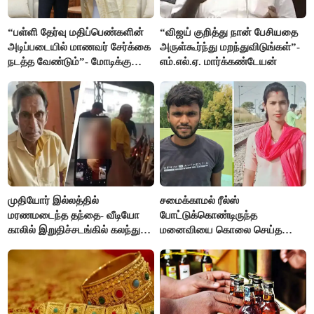
“பள்ளி தேர்வு மதிப்பெண்களின்
“விஜய் குறித்து நான் பேசியதை
அடிப்படையில் மாணவர் சேர்க்கை
அருள்கூர்ந்து மறந்துவிடுங்கள்”-
நடத்த வேண்டும்”- மோடிக்கு
எம்.எல்.ஏ. மார்க்கண்டேயன்
விஜய் கடிதம்
முதியோர் இல்லத்தில்
சமைக்காமல் ரீல்ஸ்
மரணமடைந்த தந்தை- வீடியோ
போட்டுக்கொண்டிருந்த
காலில் இறுதிச்சடங்கில் கலந்து
மனைவியை கொலை செய்த
கொண்ட மகள்கள்
கணவர்!