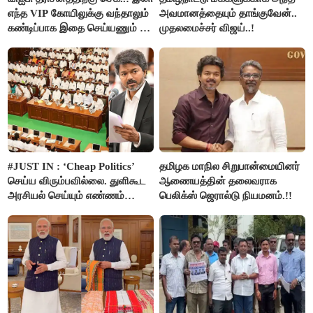
எந்த VIP கோயிலுக்கு வந்தாலும்
அவமானத்தையும் தாங்குவேன்..
கண்டிப்பாக இதை செய்யணும் -
முதலமைச்சர் விஜய்..!
அமைச்சர் ரமேஷ்..!
#JUST IN : ‘Cheap Politics’
தமிழக மாநில சிறுபான்மையினர்
செய்ய விரும்பவில்லை. துளிகூட
ஆணையத்தின் தலைவராக
அரசியல் செய்யும் எண்ணம்
பெலிக்ஸ் ஜெரால்டு நியமனம்.!!
இல்லை - உதயநிதிக்கு முதல்வர்
விஜய் பதில்!