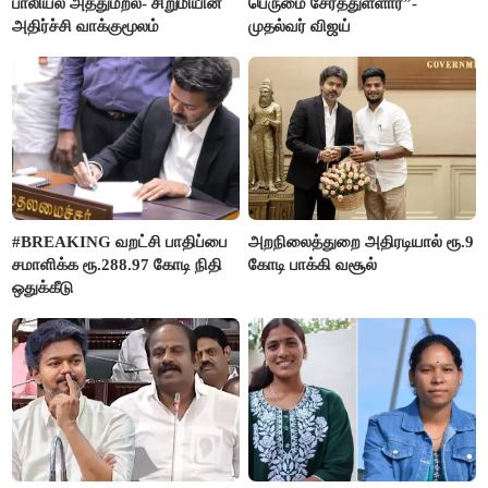
பாலியல் அத்துமீறல்- சிறுமியின்
பெருமை சேர்த்துள்ளார்”-
அதிர்ச்சி வாக்குமூலம்
முதல்வர் விஜய்
#BREAKING வறட்சி பாதிப்பை
அறநிலைத்துறை அதிரடியால் ரூ.9
சமாளிக்க ரூ.288.97 கோடி நிதி
கோடி பாக்கி வசூல்
ஒதுக்கீடு