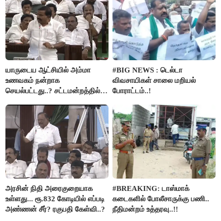
யாருடைய ஆட்சியில் அம்மா
#BIG NEWS : டெல்டா
உணவகம் நன்றாக
விவசாயிகள் சாலை மறியல்
செயல்பட்டது..? சட்டமன்றத்தில்
போராட்டம்..!
நடந்த காரசார விவாதம்..!
அரசின் நிதி அரைகுறையாக
#BREAKING: டாஸ்மாக்
உள்ளது... ரூ.832 கோடியில் எப்படி
கடைகளில் போலீசாருக்கு பணி..
அண்ணன் சீர்? ரகுபதி கேள்வி..?
நீதிமன்றம் உத்தரவு..!!