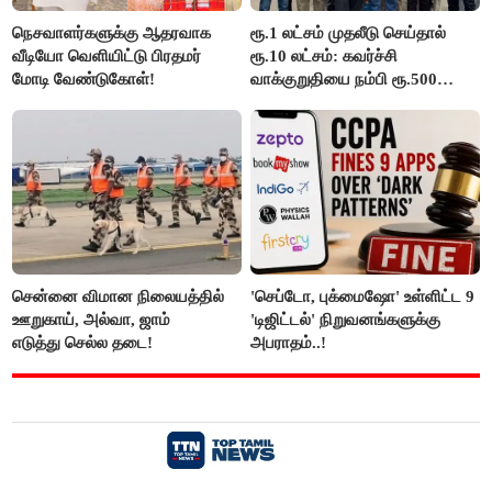
நெசவாளர்களுக்கு ஆதரவாக
ரூ.1 லட்சம் முதலீடு செய்தால்
வீடியோ வெளியிட்டு பிரதமர்
ரூ.10 லட்சம்: கவர்ச்சி
மோடி வேண்டுகோள்!
வாக்குறுதியை நம்பி ரூ.500
கோடியை இழந்த திருப்பூர்
மக்கள்!
சென்னை விமான நிலையத்தில்
'செப்டோ, புக்மைஷோ' உள்ளிட்ட 9
ஊறுகாய், அல்வா, ஜாம்
'டிஜிட்டல்' நிறுவனங்களுக்கு
எடுத்து செல்ல தடை!
அபராதம்..!