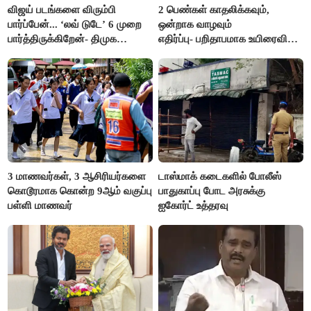
விஜய் படங்களை விரும்பி
2 பெண்கள் காதலிக்கவும்,
பார்ப்பேன்... ‘லவ் டுடே’ 6 முறை
ஒன்றாக வாழவும்
பார்த்திருக்கிறேன்- திமுக
எதிர்ப்பு- பறிதாபமாக உயிரைவிட்ட
எம்.எல்.ஏ.நெகிழ்ச்சி
ஜோடி
3 மாணவர்கள், 3 ஆசிரியர்களை
டாஸ்மாக் கடைகளில் போலீஸ்
கொடூரமாக கொன்ற 9ஆம் வகுப்பு
பாதுகாப்பு போட அரசுக்கு
பள்ளி மாணவர்
ஐகோர்ட் உத்தரவு