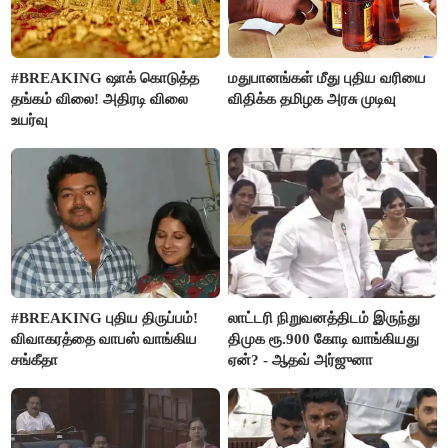
#BREAKING ஷாக் கொடுத்த
மதுபானங்கள் மீது புதிய வரியை
தங்கம் விலை! அதிரடி விலை
விதிக்க தமிழக அரசு முடிவு
உயர்வு
#BREAKING புதிய திருப்பம்!
லாட்டரி நிறுவனத்திடம் இருந்து
விவாகரத்தை வாபஸ் வாங்கிய
திமுக ரூ.900 கோடி வாங்கியது
சங்கீதா
ஏன்? - ஆதவ் அர்ஜுனா