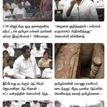
CM விஜய்க்கு ஒரு தலைகுனிவு
“ஊழலை ஒழித்ததால் டாஸ்மாக்
ஏற்பட்டால் தமிழக மக்கள் நாங்கள்
வருமானம் அதிகரித்தது”-
சும்மா இருப்போமா?- பிரேமலதா
அமைச்சர் விக்னேஷ்
விஜயகாந்த்
இப்போது நடக்கும் ஆட்சியும்
தமிழர்களின் மரபணு ரகசியம்
ஜெயலலிதா ஆட்சிதான் –
உடைந்தது! கீழடி டிஎன்ஏ ஆய்வில்
சட்டமன்றத்தில் அமைச்சர் ஆதவ்
வெளிவந்த உலகத் தமிழர்களை
அர்ஜுனா அதிரடி பேச்சு!
மெய்சிலிர்க்க வைக்கும் உண்மை!