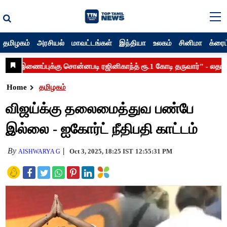
தமிழகம்
அரசியல்
மாவட்டங்கள்
இந்தியா
உலகம்
சினிமா
க்ரைம
Home
தமிழகம்
விஜய்க்கு தலைமைத்துவ பண்பே
இல்லை - ஐகோர்ட் நீதிபதி காட்டம்
By
Oct 3, 2025, 18:25 IST
12:55:31 PM
AISHWARYA G