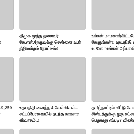
திமுக மூத்த தலைவர்
உங்கள் மாமனார்கிட்டய
்
கே.என்.நேருவுக்கு சென்னை உயர்
கேளுங்கள்!: உதயநிதி வ
நீதிமன்றம் நோட்டீஸ்!
உடனே "உங்கள் அப்பாவ
கேளுங்கள்" என ஆதவ
பதிலடி!
.9,250
உதயநிதி வைத்த 4 கேள்விகள்...
தமிழ்நாட்டில் வீட்டு சோ
ன
சட்டப்பேரவையில் நடந்த காரசார
சிஸ்டத்துக்கு ஒரு லட்
விவாதம்..!
பெறுவது எப்படி? விண்
எப்படி?