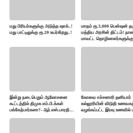
மது பிரியர்களுக்கு அடுத்த ஷாக்..!
மாதம் ரூ.3,000 பென்ஷன் தர
மது பாட்டிலுக்கு ரூ.20 உயர்கிறது..!
மத்திய அரசின் திட்டம்! நா
மாவட்ட தொழிலாளர்களுக்க
ஆட்சியர் வெளியிட்ட சூப்பர்
செய்தி!
இன்று நடைபெறும் ஆலோசனை
கோவை ஈச்சனாரி தனியார்
கூட்டத்தில் திமுக எம்.பி.க்கள்
கல்லூரியின் விடுதி உணவகத
பங்கேற்பார்களா?- ஆர்.எஸ்.பாரதி
வழங்கப்பட்ட இரவு உணவில் பு
விளக்கம்..!