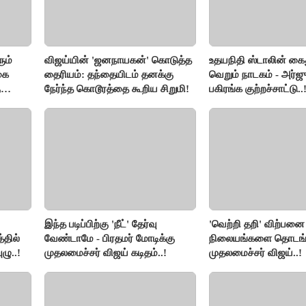
ும்
விஜய்யின் 'ஜனநாயகன்' கொடுத்த
உதயநிதி ஸ்டாலின் கை
கை
தைரியம்: தந்தையிடம் தனக்கு
வெறும் நாடகம் - அர்ஜு
ு
நேர்ந்த கொடூரத்தை கூறிய சிறுமி!
பகிரங்க குற்றச்சாட்டு..
இந்த படிப்பிற்கு 'நீட்' தேர்வு
'வெற்றி தறி' விற்பனை
்தில்
வேண்டாமே - பிரதமர் மோடிக்கு
நிலையங்களை தொடங்க
ழு..!
முதலமைச்சர் விஜய் கடிதம்..!
முதலமைச்சர் விஜய்..!