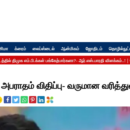
னிமா
க்ரைம்
லைப்ஸ்டைல்
ஆன்மிகம்
ஜோதிடம்
தொழில்நுட்
டி அபராதம் விதிப்பு- வருமான வரித்த