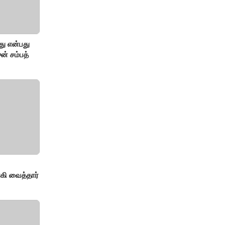
து என்பது
ன் சம்பத்
!
ி வைத்தார்