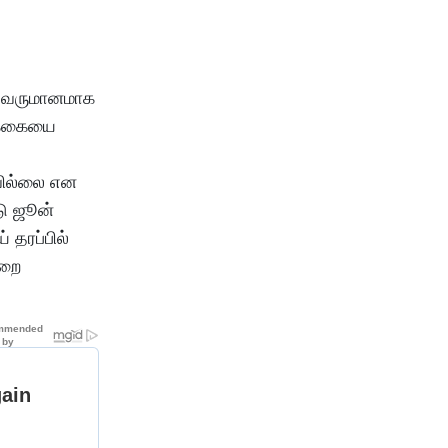
ன வருமானமாக
ிக்கையை
டவில்லை என
டு ஜூன்
 தரப்பில்
ுறை