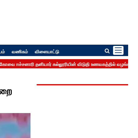
பம்
வணிகம்
விளையாட்டு
ுறை