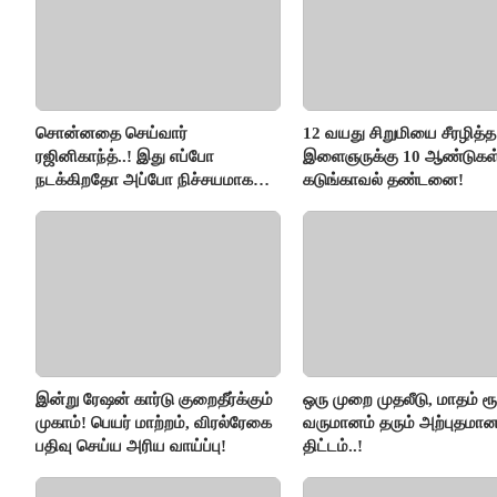
சொன்னதை செய்வார்
12 வயது சிறுமியை சீரழித்த
ரஜினிகாந்த்..! இது எப்போ
இளைஞருக்கு 10 ஆண்டுகள
நடக்கிறதோ அப்போ நிச்சயமாக
கடுங்காவல் தண்டனை!
ரஜினி ₹1 கோடி தருவார் - லதா
ரஜினிகாந்த்..!
இன்று ரேஷன் கார்டு குறைதீர்க்கும்
ஒரு முறை முதலீடு, மாதம் ரூ
முகாம்! பெயர் மாற்றம், விரல்ரேகை
வருமானம் தரும் அற்புதமா
பதிவு செய்ய அரிய வாய்ப்பு!
திட்டம்..!