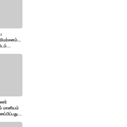
ே
ிமர்சனம்...
ிடம்
் அர்ஜுனா
லார்
சம் மானியம்
ணப்பிப்பது