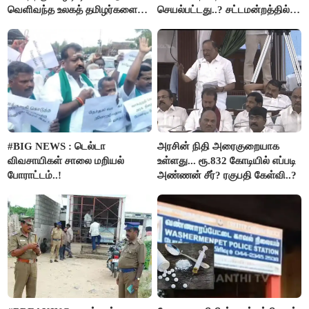
வெளிவந்த உலகத் தமிழர்களை
செயல்பட்டது..? சட்டமன்றத்தில்
மெய்சிலிர்க்க வைக்கும் உண்மை!
நடந்த காரசார விவாதம்..!
#BIG NEWS : டெல்டா
அரசின் நிதி அரைகுறையாக
விவசாயிகள் சாலை மறியல்
உள்ளது... ரூ.832 கோடியில் எப்படி
போராட்டம்..!
அண்ணன் சீர்? ரகுபதி கேள்வி..?