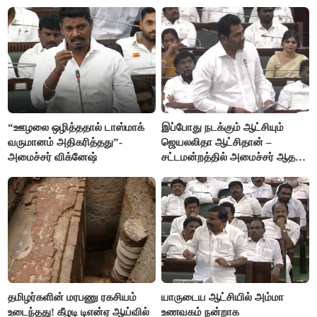
விஜயகாந்த்
“ஊழலை ஒழித்ததால் டாஸ்மாக்
இப்போது நடக்கும் ஆட்சியும்
வருமானம் அதிகரித்தது”-
ஜெயலலிதா ஆட்சிதான் –
அமைச்சர் விக்னேஷ்
சட்டமன்றத்தில் அமைச்சர் ஆதவ்
அர்ஜுனா அதிரடி பேச்சு!
தமிழர்களின் மரபணு ரகசியம்
யாருடைய ஆட்சியில் அம்மா
உடைந்தது! கீழடி டிஎன்ஏ ஆய்வில்
உணவகம் நன்றாக