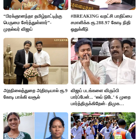
“பிரக்ஞானந்தா தமிழ்நாட்டிற்கு
#BREAKING வறட்சி பாதிப்பை
பெருமை சேர்த்துள்ளார்”-
சமாளிக்க ரூ.288.97 கோடி நிதி
முதல்வர் விஜய்
ஒதுக்கீடு
அறநிலைத்துறை அதிரடியால் ரூ.9
விஜய் படங்களை விரும்பி
கோடி பாக்கி வசூல்
பார்ப்பேன்... ‘லவ் டுடே’ 6 முறை
பார்த்திருக்கிறேன்- திமுக
எம்.எல்.ஏ.நெகிழ்ச்சி