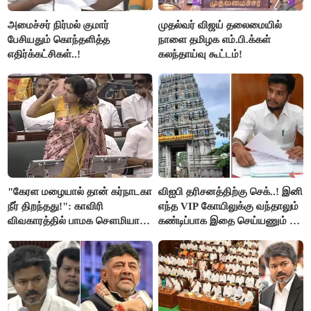
அமைச்சர் நிர்மல் குமார்
முதல்வர் விஜய் தலைமையில்
பேசியதும் கொந்தளித்த
நாளை தமிழக எம்.பி.க்கள்
எதிர்க்கட்சிகள்..!
கலந்தாய்வு கூட்டம்!
"கேரள மழையால் தான் கர்நாடகா
விஐபி தரிசனத்திற்கு செக்..! இனி
நீர் திறந்தது!": காவிரி
எந்த VIP கோயிலுக்கு வந்தாலும்
விவகாரத்தில் பாமக சௌமியா
கண்டிப்பாக இதை செய்யணும் -
அன்புமணி சாடல்!
அமைச்சர் ரமேஷ்..!