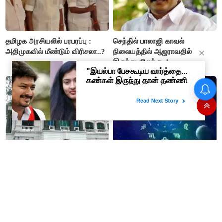
தமிழக அரசியலில் பரபரப்பு :
செந்தில் பாலாஜி காவல்
அதிமுகவில் மீண்டும் விரிசலா..?
நிலையத்தில் ஆஜராவதில்
இருந்து விலக்கு..!
#BREAKING : அஞ்சலை
அம்மாள் பெயரில் விருது -
அமைச்சர் வினோத்..! முதல் பரிசு
ரூ.2.50 லட்சம் வழங்கப்படும்..!
இனி தலைமைச் செயலாளர்,
06-08-2026 - இன்றைய
டிஜிபி
ராசிபலன்: இன்று உங்களது
நியமனங்களுக்கு ஆளுநரின்
செயல்களுக்கு இருந்த
ஒப்புதல் தேவையில்லை -
முட்டுகட்டைகள் விலகும்.
தமிழ்நாடு அரசு அதிரடி..!
எதிர்பார்த்த உதவிகள் கிடைக்கும்.
பணவரத்து கூடும்..!