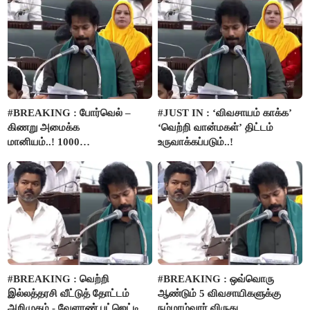
#BREAKING : போர்வெல் –
#JUST IN : ‘விவசாயம் காக்க’
கிணறு அமைக்க
‘வெற்றி வான்மகள்’ திட்டம்
மானியம்..! 1000
உருவாக்கப்படும்..!
விவசாயிகளுக்கு மானியத்தில்
பம்புசெட் வழங்கப்படும்..!
#BREAKING : வெற்றி
#BREAKING : ஒவ்வொரு
இல்லத்தரசி வீட்டுத் தோட்டம்
ஆண்டும் 5 விவசாயிகளுக்கு
அறிமுகம் - வேளாண் பட்ஜெட்டில்
நம்மாழ்வார் விருது