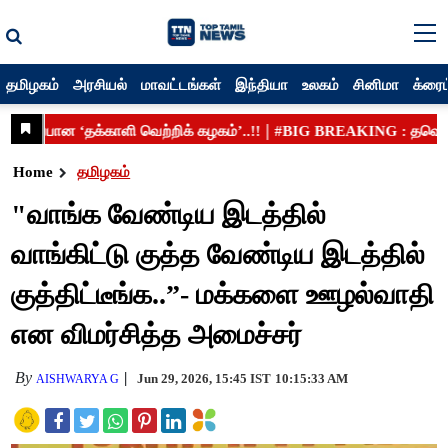
தமிழகம்
அரசியல்
மாவட்டங்கள்
இந்தியா
உலகம்
சினிமா
க்ரைம
Home
தமிழகம்
"வாங்க வேண்டிய இடத்தில்
வாங்கிட்டு குத்த வேண்டிய இடத்தில்
குத்திட்டீங்க..”- மக்களை ஊழல்வாதி
என விமர்சித்த அமைச்சர்
By
Jun 29, 2026, 15:45 IST
10:15:33 AM
AISHWARYA G