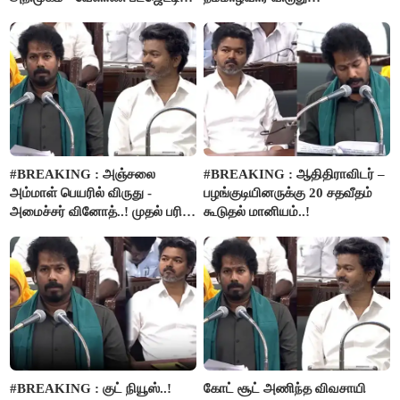
அறிவிப்பு..!
வழங்கப்படும்..!
#BREAKING : அஞ்சலை
#BREAKING : ஆதிதிராவிடர் –
அம்மாள் பெயரில் விருது -
பழங்குடியினருக்கு 20 சதவீதம்
அமைச்சர் வினோத்..! முதல் பரிசு
கூடுதல் மானியம்..!
ரூ.2.50 லட்சம் வழங்கப்படும்..!
#BREAKING : குட் நியூஸ்..!
கோட் சூட் அணிந்த விவசாயி