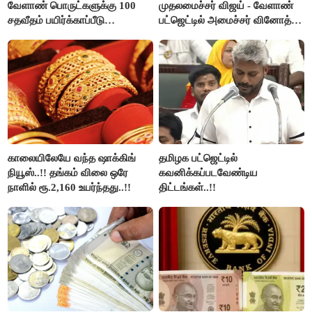
வேளாண் பொருட்களுக்கு 100
முதலமைச்சர் விஜய் - வேளாண்
சதவீதம் பயிர்க்காப்பீடு
பட்ஜெட்டில் அமைச்சர் வினோத்
வழங்கபடும் - அமைச்சர்
பெருமிதம்..!
வினோத்..!
காலையிலேயே வந்த ஷாக்கிங்
தமிழக பட்ஜெட்டில்
நியூஸ்..!! தங்கம் விலை ஒரே
கவனிக்கப்படவேண்டிய
நாளில் ரூ.2,160 உயர்ந்தது..!!
திட்டங்கள்..!!