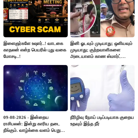
இளைஞர்களே உஷார்..! வாடகை
இனி ஓடவும் முடியாது; ஒளியவும்
காதலன் என்ற பெயரில் புது வகை
முடியாது; குற்றவாளிகளை
மோசடி..!
அடையாளம் காண ஸ்மார்ட்
கண்ணாடிகளை பயன்படுத்த
போலீசார் முடிவு..!
09-08-2026 - இன்றைய
நீரிழிவு நோய் படிப்படியாக குறைய
ராசிபலன்: இன்று காரிய தடை
உதவும் இந்த நீர்
நீங்கும். வாழ்க்கை வளம் பெறும்.
எதிரில் இருப்பவர்களை