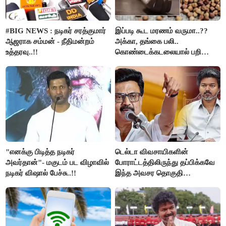
#BIG NEWS : நடிகர் சரத்குமார்
இப்படி கூட மரணம் வருமா..??
ஆஜராக சம்மன் - நீதிமன்றம்
அக்கா, தங்கை பலி..
உத்தரவு..!!
கொண்டைக்கடலையால் பறிபோன
உயிர்கள்..!!
"எனக்கு பிடித்த நடிகர்
டெல்டா விவசாயிகளின்
அவர்தான்"- மகுடம் பட விழாவில்
போராட்டத்திலிருந்து தப்பிக்கவே
நடிகர் விஷால் பேச்சு..!!
இந்த அவசர தொகுதி
மறுவரையறை நாடகத்தை
அரங்கேற்றுகிறார் முதலமைச்சர் -
திமுக ஐடி விங்..!!