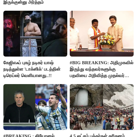
இருக்குன்னு அர்த்தம்
கேஜிஎஃப் புகழ் நடிகர் யாஷ்
#BIG BREAKING: அதிமுகவில்
நடித்துள்ள 'டாக்‌ஸிக்' படத்தின்
இருந்து வந்தவர்களுக்கு
டிரெய்லர் வெளியானது..!!
பதவியை அறிவித்த முதல்வர்
விஜய்..!!
#BREAKING : லியோனல்
4.5 லட்சம் பக்தர்கள் தரிசனம்