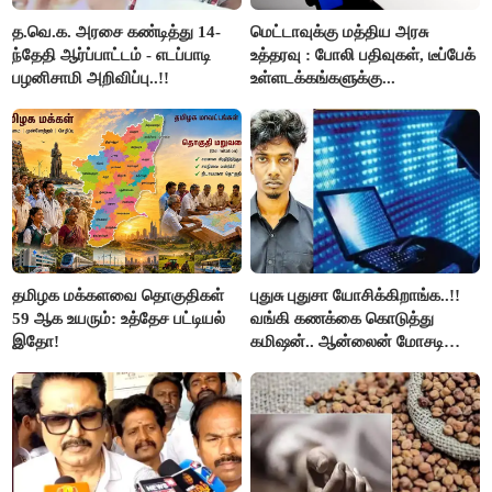
த.வெ.க. அரசை கண்டித்து 14-
மெட்டாவுக்கு மத்திய அரசு
ந்தேதி ஆர்ப்பாட்டம் - எடப்பாடி
உத்தரவு : போலி பதிவுகள், டீப்பேக்
பழனிசாமி அறிவிப்பு..!!
உள்ளடக்கங்களுக்கு...
தமிழக மக்களவை தொகுதிகள்
புதுசு புதுசா யோசிக்கிறாங்க..!!
59 ஆக உயரும்: உத்தேச பட்டியல்
வங்கி கணக்கை கொடுத்து
இதோ!
கமிஷன்.. ஆன்லைன் மோசடி
கும்பலுக்கு உதவிய வாலிபர்
கைது..!!