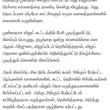
மற்றொரு முறையும் செருப்பு வீசப்பட்டு அது விஜய்யின்
பிரச்சார வாகனத்தை தாண்டி சென்று விழுந்தது. அது
தொடர்பான வீடியோ காட்சிகளும் சமூக வலைத்தளங்களில்
வைரலாகி வருகின்றன.
முன்னதாக விஜய் கூட்டத்தில் பேசி முடித்துவிட்டு,
கிளம்பும் பொழுது, குழந்தை ஒன்று காணவில்லை என
ஆதவ் அர்ஜுனா, விஜய்யிடம் தெரிவித்ததால், விஜய்
அதனை ஒலிபெருக்கியில் அறிவித்துவிட்டு நிகழ்ச்சியை
முடித்துக் கொண்டு கிளம்பினார்.
அவர் கிளம்பிய சில நிமிடங்களில் சுமார் 30க்கும் மேற்பட்ட
ஆம்புலன்ஸ் வாகனங்களில், கூட்ட நெரிசலில் சிக்கியவர்கள்
மீட்கப்பட்டு தனியார் மற்றும் அரசு மருத்துவமனைகளில்
சேர்க்கப்பட்டனர். அங்கு 20க்கும் மேற்பட்டோர்
உயிரிழந்ததாக மருத்துவர்கள், தெரிவித்ததை அடுத்து
கரூரில் மிகப் பதற்றமான சூழ்நிலை ஏற்பட்டது.