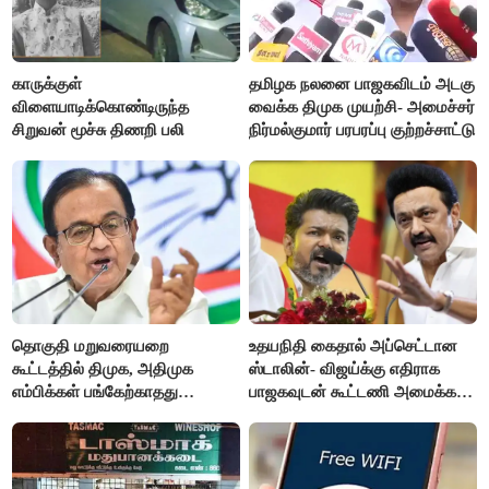
காருக்குள்
தமிழக நலனை பாஜகவிடம் அடகு
விளையாடிக்கொண்டிருந்த
வைக்க திமுக முயற்சி- அமைச்சர்
சிறுவன் மூச்சு திணறி பலி
நிர்மல்குமார் பரபரப்பு குற்றச்சாட்டு
தொகுதி மறுவரையறை
உதயநிதி கைதால் அப்செட்டான
கூட்டத்தில் திமுக, அதிமுக
ஸ்டாலின்- விஜய்க்கு எதிராக
எம்பிக்கள் பங்கேற்காதது
பாஜகவுடன் கூட்டணி அமைக்க
வருத்தமளிக்கிறது- ப.சிதம்பரம்
திட்டம்