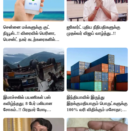
சென்னை மக்களுக்கு குட்
ஐகோர்ட் புதிய நீதிபதிகளுக்கு
நியூஸ்..!! விரைவில் மெரினா,
முதல்வர் விஜய் வாழ்த்து..!!
பெசன்ட் நகர் கடற்கரைகளில்
இலவச Wi-Fi வசதி..!!
இமாச்சலில் பயணிகள் பஸ்
இந்தியாவில் இருந்து
கவிழ்ந்தது; 8 பேர் பலியான
இறக்குமதியாகும் பொருட்களுக்கு
சோகம்..!! பிரதமர் மோடி
100% வரி விதிக்கும் மசோதா;
இரங்கல்..!!
அமெரிக்கா நிறைவேற்றம்..!!