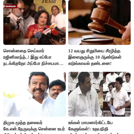
சொன்னதை செய்வார்
12 வயது சிறுமியை சீரழித்த
ரஜினிகாந்த்..! இது எப்போ
இளைஞருக்கு 10 ஆண்டுகள்
நடக்கிறதோ அப்போ நிச்சயமாக
கடுங்காவல் தண்டனை!
ரஜினி ₹1 கோடி தருவார் - லதா
ரஜினிகாந்த்..!
திமுக மூத்த தலைவர்
உங்கள் மாமனார்கிட்டயே
கே.என்.நேருவுக்கு சென்னை உயர்
கேளுங்கள்!: உதயநிதி