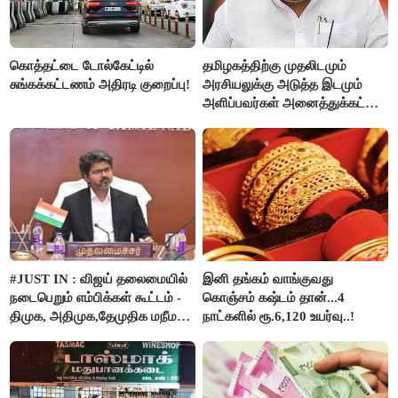
கொத்தட்டை டோல்கேட்டில்
தமிழகத்திற்கு முதலிடமும்
சுங்கக்கட்டணம் அதிரடி குறைப்பு!
அரசியலுக்கு அடுத்த இடமும்
அளிப்பவர்கள் அனைத்துக்கட்சி
கூட்டத்தில் நிச்சயம்
பங்கேற்பார்கள் - மாணிக்கம்
தாகூர்..!!
#JUST IN : விஜய் தலைமையில்
இனி தங்கம் வாங்குவது
நடைபெறும் எம்பிக்கள் கூட்டம் -
கொஞ்சம் கஷ்டம் தான்...4
திமுக, அதிமுக,தேமுதிக மநீம
நாட்களில் ரூ.6,120 உயர்வு..!
புறக்கணிப்பு..!