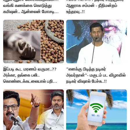
வங்கி கணக்கை கொடுத்து
ஆஜராக சம்மன் - நீதிமன்றம்
கமிஷன்.. ஆன்லைன் மோசடி
உத்தரவு..!!
கும்பலுக்கு உதவிய வாலிபர்
கைது..!!
இப்படி கூட மரணம் வருமா..??
"எனக்கு பிடித்த நடிகர்
அக்கா, தங்கை பலி..
அவர்தான்"- மகுடம் பட விழாவில்
கொண்டைக்கடலையால் பறிபோன
நடிகர் விஷால் பேச்சு..!!
உயிர்கள்..!!