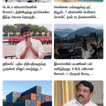
டெல்டா விவசாயிகளின்
சென்னை மக்களுக்கு குட்
போராட்டத்திலிருந்து தப்பிக்கவே
நியூஸ்..!! விரைவில் மெரினா,
இந்த அவசர தொகுதி
பெசன்ட் நகர் கடற்கரைகளில்
மறுவரையறை நாடகத்தை
இலவச Wi-Fi வசதி..!!
அரங்கேற்றுகிறார் முதலமைச்சர் -
திமுக ஐடி விங்..!!
ஐகோர்ட் புதிய நீதிபதிகளுக்கு
இமாச்சலில் பயணிகள் பஸ்
முதல்வர் விஜய் வாழ்த்து..!!
கவிழ்ந்தது; 8 பேர் பலியான
சோகம்..!! பிரதமர் மோடி
இரங்கல்..!!