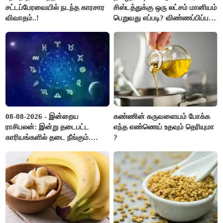
சட்டப்பேரவையில் நடந்த காரசார
சிஸ்டத்துக்கு ஒரு லட்சம் மானியம்
விவாதம்..!
பெறுவது எப்படி? விண்ணப்பிப்பது
எப்படி?
08-08-2026 - இன்றைய
கண்ணின் கருவளையம் போக்க
ராசிபலன்: இன்று தடைபட்ட
எந்த எண்ணெய் உதவும் தெரியுமா
காரியங்களில் தடை நீங்கும்.
?
பணவரத்து எதிர்பார்த்தபடி
இருக்கும். ஆன்மீக எண்ணம்
அதிகரிக்கும்..!