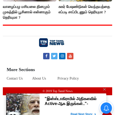
வாழைப்பழ மசியலை தினமும்
சுகர் பேஷண்டுகள் வெந்தயத்தை
முகத்தில் பூசினால் என்னாகும்
எப்படி சாப்பிடணும் தெரியுமா ?
தெரியுமா ?
More Sections
Contact Us
About Us
Privacy Policy
© 2019 Top Tamil News
தமிழக மக்களவை தொகுதிகள்
59 ஆக உயரும்: உத்தேச பட்டியல்
இதோ!