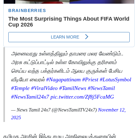
அனைவரது உள்ளத்திலும் தாமரை மலர வேண்டும்..
அரசு கட்டுப்பாட்டில் உள்ள கோவிலுக்கு தரிசனம்
செய்ய வந்த பக்தர்களிடம் ஆலய குருக்கள் பேசிய
வீடியோ வைரல்
#Nagapattinam
#Priest
#LotusSymbol
#Temple
#ViralVideo
#TamilNews
#NewsTamil
#NewsTamil24x7
pic.twitter.com/Zf8j5FcaMG
— News Tamil 24x7 (@NewsTamilTV24x7)
November 12,
2025
தமிழக அரசின் இந்து சமய அறநிலையத்துறையின்