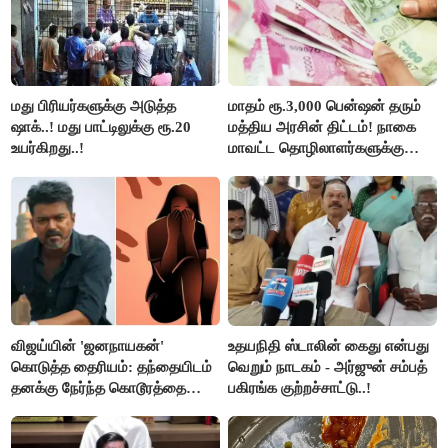
மது பிரியர்களுக்கு அடுத்த
மாதம் ரூ.3,000 பென்ஷன் தரும்
ஷாக்..! மது பாட்டிலுக்கு ரூ.20
மத்திய அரசின் திட்டம்! நாகை
உயர்கிறது..!
மாவட்ட தொழிலாளர்களுக்கு
ஆட்சியர் வெளியிட்ட சூப்பர்
செய்தி!
விஜய்யின் 'ஜனநாயகன்'
உதயநிதி ஸ்டாலின் கைது என்பது
கொடுத்த தைரியம்: தந்தையிடம்
வெறும் நாடகம் - அர்ஜுன் சம்பத்
தனக்கு நேர்ந்த கொடூரத்தை
பகிரங்க குற்றச்சாட்டு..!
கூறிய சிறுமி!