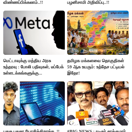
விண்ணப்பிக்கலாம்..!!
பழனிசாமி அறிவிப்பு..!!
மெட்டாவுக்கு மத்திய அரசு
தமிழக மக்களவை தொகுதிகள்
உத்தரவு : போலி பதிவுகள், டீப்பேக்
59 ஆக உயரும்: உத்தேச பட்டியல்
உள்ளடக்கங்களுக்கு...
இதோ!
புதுசு புதுசா யோசிக்கிறாங்க..!!
#BIG NEWS : நடிகர் சரத்குமார்