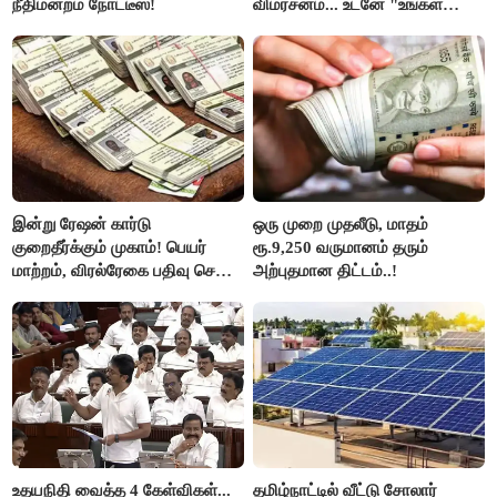
நீதிமன்றம் நோட்டீஸ்!
விமர்சனம்... உடனே "உங்கள்
அப்பாவிடம் கேளுங்கள்" என
ஆதவ் அர்ஜுனா பதிலடி!
இன்று ரேஷன் கார்டு
ஒரு முறை முதலீடு, மாதம்
குறைதீர்க்கும் முகாம்! பெயர்
ரூ.9,250 வருமானம் தரும்
மாற்றம், விரல்ரேகை பதிவு செய்ய
அற்புதமான திட்டம்..!
அரிய வாய்ப்பு!
உதயநிதி வைத்த 4 கேள்விகள்...
தமிழ்நாட்டில் வீட்டு சோலார்