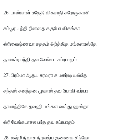
26. பாஸ்வான் உதேதி விகசாநி சரோருகானி
சம்பூர யந்தி நினதை ககுபோ விகங்கா
ஸ்ரீவைஷ்ணவா சததம் அர்த்தித மங்களாஸ்தே
தாமாச்ரயந்தி தவ வேங்கட சுப்ரபாதம்
27. பிரம்மா ஆதய சுரவரா ச மகர்ஷ யஸ்தே
சந்தஸ் சனந்தன முகாஸ் தவ யோகி வர்யா
தாமாந்திகே தவஹி மங்கள வஸ்து ஹஸ்தா
ஸ்ரீ வேங்கடாசல பதே தவ சுப்ரபாதம்
28. லஷ்மீ நிவாச நிரவத்ய குணைக சிந்தோ