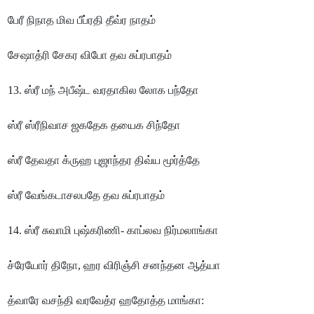
பேரீ நிநாத மிவ பீப்ரதி தீவ்ர நாதம்
சேஷாத்ரி சேகர விபோ தவ சுப்ரபாதம்
13. ஸ்ரீ மந் அபீஷ்ட வரதாகில லோக பந்தோ
ஸ்ரீ ஸ்ரீநிவாச ஜகதேக தயைக சிந்தோ
ஸ்ரீ தேவதா க்ருஹ புஜாந்தர திவ்ய மூர்த்தே
ஸ்ரீ வேங்கடாசலபதே தவ சுப்ரபாதம்
14. ஸ்ரீ சுவாமி புஷ்கரிணி- காப்லவ நிர்மலாங்கா
ச்ரேயோர் திநோ, ஹர விரிஞ்சி சனந்தன ஆத்யா
த்வாரே வசந்தி வரவேத்ர ஹதோத்த மாங்கா: