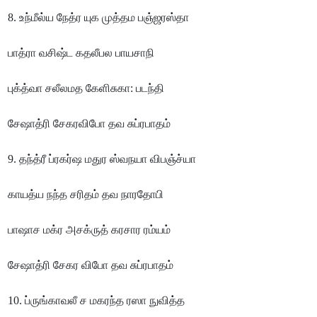
8. உந்மீல்ய நேத்ர யுக முத்தம பஞ்ஜரஸ்தா
பாத்ரா வசிஷ்ட கதலீபல பாயசாநி
புக்த்வா சலீலமத கேளிசுகா: படந்தி
சேஷாத்ரி சேகரவிபோ தவ சுப்ரபாதம்
9. தந்த்ரீ ப்ரகர்ஷ மதுர ஸ்வநயா விபஞ்ச்யா
காயத்ய நந்த சரிதம் தவ நாரதோபி
பாஷாச மக்ர அசக்ருத் கரசார ரம்யம்
சேஷாத்ரி சேகர விபோ தவ சுப்ரபாதம்
10. ப்ருங்காவலீ ச மகரந்த ரஸா நுவித்த