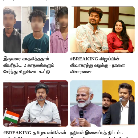
நிர்வாகியால் பாதிக்கப்பட்ட பெண்
மதுபானங்களை விற்பனை செய்ய
கதறல்
FSSAI தடை
இருவரை காதலித்ததால்
#BREAKING விஜய்யின்
விபரீதம்... 2 காதலன்களும்
விவாகரத்து வழக்கு - நாளை
சேர்ந்து சிறுமியை கூட்டு
விசாரணை
வன்கொடுமை செய்து கொலை
செய்த கொடூரம்
#BREAKING தமிழக எம்பிக்கள்
நதிகள் இணைப்புத் திட்டம் -