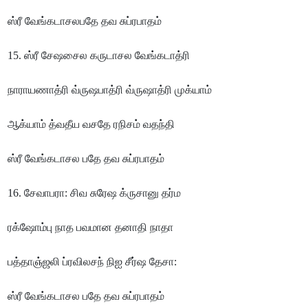
ஸ்ரீ வேங்கடாசலபதே தவ சுப்ரபாதம்
15. ஸ்ரீ சேஷசைல கருடாசல வேங்கடாத்ரி
நாராயணாத்ரி வ்ருஷபாத்ரி வ்ருஷாத்ரி முக்யாம்
ஆக்யாம் த்வதீய வசதே ரநிசம் வதந்தி
ஸ்ரீ வேங்கடாசல பதே தவ சுப்ரபாதம்
16. சேவாபரா: சிவ சுரேஷ க்ருசானு தர்ம
ரக்ஷோம்பு நாத பவமான தனாதி நாதா
பத்தாஞ்ஜலி ப்ரவிலசந் நிஐ சீர்ஷ தேசா:
ஸ்ரீ வேங்கடாசல பதே தவ சுப்ரபாதம்