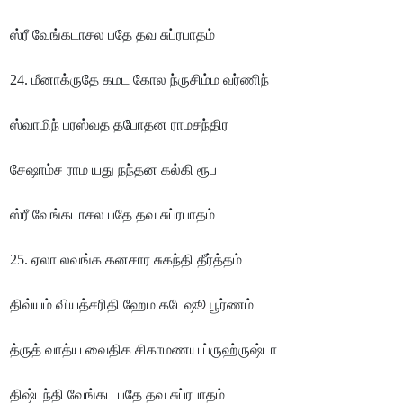
ஸ்ரீ வேங்கடாசல பதே தவ சுப்ரபாதம்
24. மீனாக்ருதே கமட கோல ந்ருசிம்ம வர்ணிந்
ஸ்வாமிந் பரஸ்வத தபோதன ராமசந்திர
சேஷாம்ச ராம யது நந்தன கல்கி ரூப
ஸ்ரீ வேங்கடாசல பதே தவ சுப்ரபாதம்
25. ஏலா லவங்க கனசார சுகந்தி தீர்த்தம்
திவ்யம் வியத்சரிதி ஹேம கடேஷூ பூர்ணம்
த்ருத் வாத்ய வைதிக சிகாமணய ப்ருஹ்ருஷ்டா
திஷ்டந்தி வேங்கட பதே தவ சுப்ரபாதம்