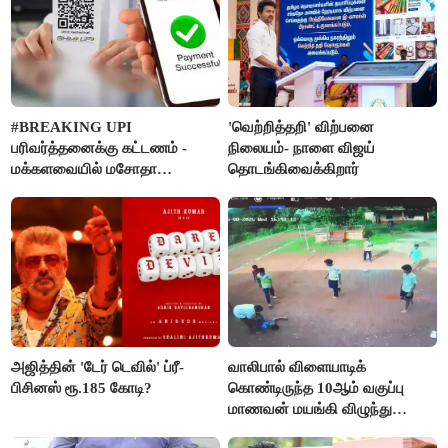
#BREAKING UPI
'வெற்றித்தறி' விற்பனை
பரிவர்த்தனைக்கு கட்டணம் -
நிலையம்- நாளை விஜய்
மக்களவையில் மசோதா
தொடங்கிவைக்கிறார்
நிறைவேற்றம்!
அஜித்தின் 'டேர் டெவில்' ப்ரீ-
வாலிபால் விளையாடிக்
பிசினஸ் ரூ.185 கோடி?
கொண்டிருந்த 10ஆம் வகுப்பு
மாணவன் மயங்கி விழுந்து
உயிரிழப்பு