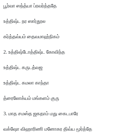
பூர்வா ஸந்த்யா ப்ரவர்த்ததே
உத்திஷ்ட நர ஸார்தூல
கர்த்தவ்யம் தைவமாஹ்நிகம்
2. உத்திஷ்டோத்திஷ்ட கோவிந்த
உத்திஷ்ட கருடத்வஜ
உத்திஷ்ட கமலா காந்தா
த்ரைலோக்யம் மங்களம் குரு
3. மாத சமஸ்த ஜகதாம் மது கைடபாரே
வக்ஷோ விஹாரிணி மனோகர திவ்ய மூர்த்தே