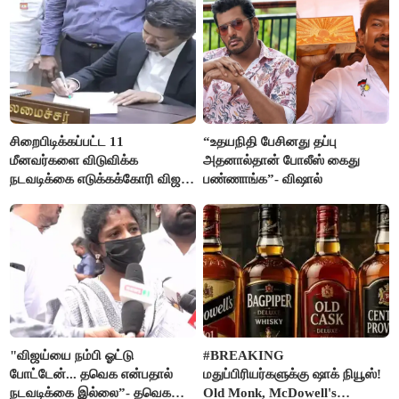
சிறைபிடிக்கப்பட்ட 11
“உதயநிதி பேசினது தப்பு
மீனவர்களை விடுவிக்க
அதனால்தான் போலீஸ் கைது
நடவடிக்கை எடுக்கக்கோரி விஜய்
பண்ணாங்க”- விஷால்
கடிதம்
"விஜய்யை நம்பி ஓட்டு
#BREAKING
போட்டேன்... தவெக என்பதால்
மதுப்பிரியர்களுக்கு ஷாக் நியூஸ்!
நடவடிக்கை இல்லை”- தவெக
Old Monk, McDowell's