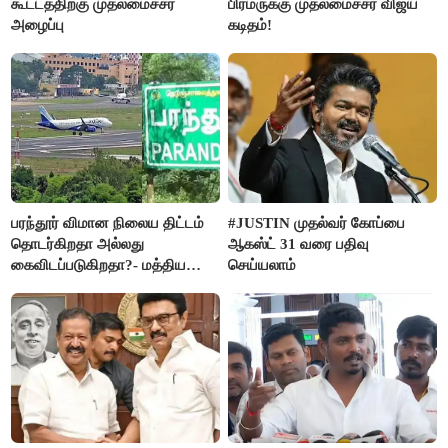
கூட்டத்திற்கு முதலமைச்சர்
பிரமருக்கு முதலமைச்சர் விஜய்
அழைப்பு
கடிதம்!
பரந்தூர் விமான நிலைய திட்டம்
#JUSTIN முதல்வர் கோப்பை
தொடர்கிறதா அல்லது
ஆகஸ்ட் 31 வரை பதிவு
கைவிடப்படுகிறதா?- மத்திய
செய்யலாம்
அரசு விளக்கம்