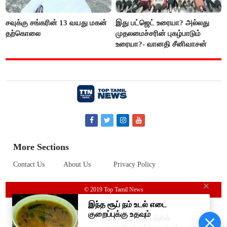
சவுக்கு சங்கரின் 13 வயது மகன்
இது பட்ஜெட் உரையா? அல்லது
தற்கொலை
முதலமைச்சரின் புகழ்பாடும்
உரையா?- வானதி சீனிவாசன்
More Sections
Contact Us
About Us
Privacy Policy
© 2019 Top Tamil News
ஒவ்வொரு குடும்பத்தின்