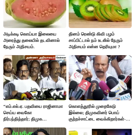
அடிக்கடி கொய்யா இலையை
தினம் ரெண்டு கிவி பழம்
அரைத்து தலையில் தடவினால்
சாப்பிட்டால் நம் உடலில் நேரும்
நேரும் அதிசயம்.
அதிசயம் என்ன தெரியுமா ?
“எம்.எல்.ஏ. பதவியை ராஜினாமா
கொளத்தூரில் முறைகேடு
செய்ய வைகோ
இல்லை; திமுகவினர் பொய்
நிர்பந்தித்தார்; திமுக
குற்றச்சாட்டை வைக்கிறார்கள்-
எம்.எல்.ஏக்களாகவே
வி.எஸ்.பாபு
தொடர்கிறோம்”- மதிமுக