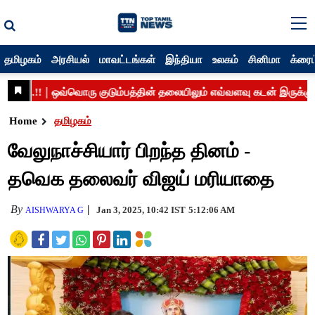
தமிழகம்
அரசியல்
மாவட்டங்கள்
இந்தியா
உலகம்
சினிமா
க்ரைம
Home
தமிழகம்
வேலுநாச்சியார் பிறந்த தினம் -
தவெக தலைவர் விஜய் மரியாதை
By
Jan 3, 2025, 10:42 IST
5:12:06 AM
AISHWARYA G