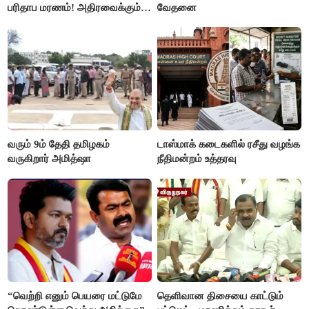
பரிதாப மரணம்! அதிரவைக்கும்
வேதனை
பின்னணி
வரும் 9ம் தேதி தமிழகம்
டாஸ்மாக் கடைகளில் ரசீது வழங்க
வருகிறார் அமித்ஷா
நீதிமன்றம் உத்தரவு
“வெற்றி எனும் பெயரை மட்டுமே
தெளிவான திசையை காட்டும்