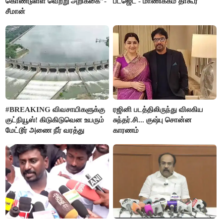
கொண்டுள்ள வெற்று அறிக்கை”-
பட்ஜெட் - மாணிக்கம் தாகூர்
சீமான்
#BREAKING விவசாயிகளுக்கு
ரஜினி படத்திலிருந்து விலகிய
குட்நியூஸ்! கிடுகிடுவென உயரும்
சுந்தர்.சி... குஷ்பு சொன்ன
மேட்டூர் அணை நீர் வரத்து
காரணம்