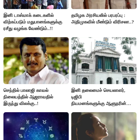
இனி டாஸ்மாக் கடைகளில்
தமிழக அரசியலில் பரபரப்பு :
விற்கப்படும் மதுபானங்களுக்கு
அதிமுகவில் மீண்டும் விரிசலா..?
ரசீது வழங்க வேண்டும்..!!
செந்தில் பாலாஜி காவல்
இனி தலைமைச் செயலாளர்,
நிலையத்தில் ஆஜராவதில்
டிஜிபி
இருந்து விலக்கு..!
நியமனங்களுக்கு ஆளுநரின்
ஒப்புதல் தேவையில்லை -
தமிழ்நாடு அரசு அதிரடி..!