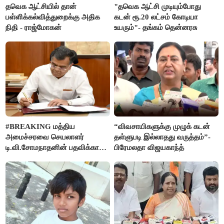
தவெக ஆட்சியில் தான்
"தவெக ஆட்சி முடியும்போது
பள்ளிக்கல்வித்துறைக்கு அதிக
கடன் ரூ.20 லட்சம் கோடியா
நிதி - ராஜ்மோகன்
உயரும்"- தங்கம் தென்னரசு
#BREAKING மத்திய
“விவசாயிகளுக்கு முழுக் கடன்
அமைச்சரவை செயலாளர்
தள்ளுபடி இல்லாதது வருத்தம்”-
டி.வி.சோமநாதனின் பதவிக்காலம்
பிரேமலதா விஜயகாந்த்
மேலும் ஓராண்டு நீட்டிப்பு