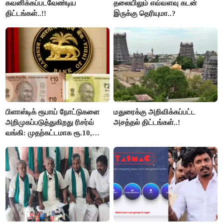
கவனிக்கப்படவேண்டிய
தலையிலும் எவ்வளவு கடன்
திட்டங்கள்..!!
இருக்கு தெரியுமா..?
பிளாஸ்டிக் ரூபாய் நோட்டுகளை
மதுரைக்கு அறிவிக்கப்பட்ட
அறிமுகப்படுத்துகிறது ரிசர்வ்
அசத்தல் திட்டங்கள்..!
வங்கி: முதற்கட்டமாக ரூ.10,
ரூ.20 நோட்டுகள் அச்சடிப்பு!