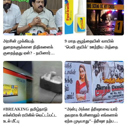
எம்.எல்.ஏக்கள் பரபரப்பு பேட்டி
அரசின் முக்கியத்
9 மாத குழந்தையின் வாயில்
துறைகளுக்கான நிதிகளைக்
‘பெவி குயிக்’ ஊற்றிய அத்தை
குறைத்தது ஏன்? - நயினார்
நாகேந்திரன்
#BREAKING தமிழ்நாடு
“அன்பு அக்கா த்ரிஷாவை யார்
எக்ஸ்பிரஸ் ரயிலில் வெட்டப்பட்ட
தவறாக பேசினாலும் எங்களால்
உடல் மீட்பு
ஏற்க முடியாது”- த்ரிஷா நற்பணி