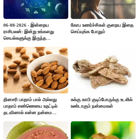
06-08-2026 - இன்றைய
கோப உணர்ச்சிகள் குறைய இதை
ராசிபலன்: இன்று உங்களது
செய்யுங்க போதும்
செயல்களுக்கு இருந்த
முட்டுகட்டைகள் விலகும்.
எதிர்பார்த்த உதவிகள் கிடைக்கும்.
பணவரத்து கூடும்..!
தினசரி பாதாம் பால் அல்லது
சுக்கு காபி குடிப்போருக்கு உடலில்
பாதாம் எண்ணெயை உதட்டில்
உண்டாகும் நன்மைகள்
தடவினால் என்ன நன்மை
தெரியுமா ?