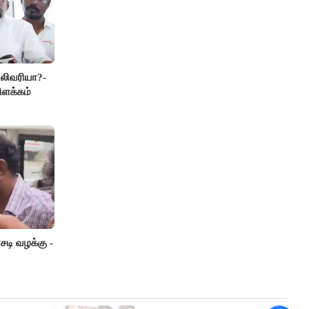
லிவரியா?-
ிளக்கம்
டி வழக்கு -