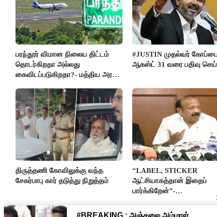
பரந்தூர் விமான நிலைய திட்டம்
#JUSTIN முதல்வர் கோப்ப
தொடர்கிறதா அல்லது
ஆகஸ்ட் 31 வரை பதிவு செய
கைவிடப்படுகிறதா?- மத்திய அரசு
விளக்கம்
திருத்தணி கோவிலுக்கு வந்த
“LABEL, STICKER
சேகர்பாபு கார் தடுத்து நிறுத்தம்
ஆட்சியாகத்தான் இதைப்
பார்க்கிறேன்”-
எம்.ஆர்.கே.பன்னீர்செல்வம்