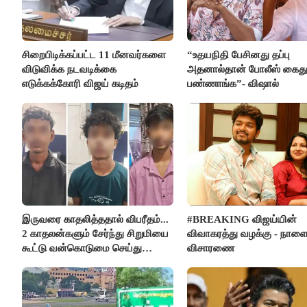
சிறைபிடிக்கப்பட்ட 11 மீனவர்களை
“உதயநிதி பேசினது தப்பு
விடுவிக்க நடவடிக்கை
அதனால்தான் போலீஸ் கைத
எடுக்கக்கோரி விஜய் கடிதம்
பண்ணாங்க”- விஷால்
இருவரை காதலித்ததால் விபரீதம்...
#BREAKING விஜய்யின்
2 காதலன்களும் சேர்ந்து சிறுமியை
விவாகரத்து வழக்கு - நாள
கூட்டு வன்கொடுமை செய்து
விசாரணை
கொலை செய்த கொடூரம்