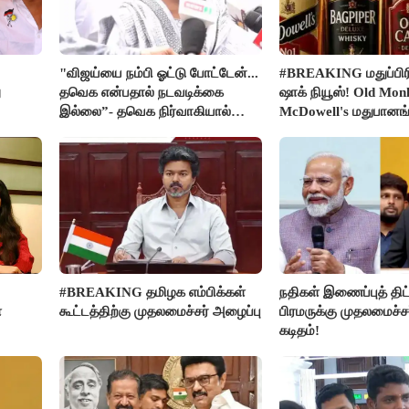
"விஜய்யை நம்பி ஓட்டு போட்டேன்...
#BREAKING மதுப்பிரி
ு
தவெக என்பதால் நடவடிக்கை
ஷாக் நியூஸ்! Old Mon
இல்லை”- தவெக நிர்வாகியால்
McDowell's மதுபான
பாதிக்கப்பட்ட பெண் கதறல்
விற்பனை செய்ய FSS
#BREAKING தமிழக எம்பிக்கள்
நதிகள் இணைப்புத் திட்
ை
கூட்டத்திற்கு முதலமைச்சர் அழைப்பு
பிரமருக்கு முதலமைச்ச
கடிதம்!