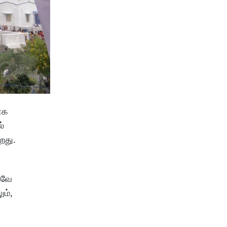
ாக
்
றது.
கவே
ும்,