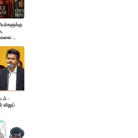
யர்களுக்கு
k,
ங்களை
AI தடை
டம் -
ர் விஜய்