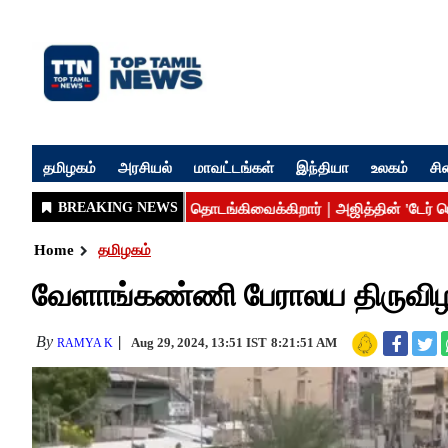
தமிழகம்
அரசியல்
மாவட்டங்கள்
இந்தியா
உலகம்
சி
Home
தமிழகம்
வேளாங்கண்ணி பேராலய திருவிழா
By
Aug 29, 2024, 13:51 IST
8:21:51 AM
RAMYA K