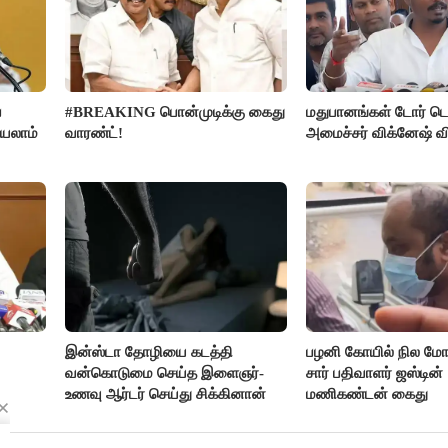
ை
#BREAKING பொன்முடிக்கு கைது
மதுபானங்கள் டோர் டெ
்யலாம்
வாரண்ட்!
அமைச்சர் விக்னேஷ் வ
இன்ஸ்டா தோழியை கடத்தி
பழனி கோயில் நில மோச
வன்கொடுமை செய்த இளைஞர்-
சார் பதிவாளர் ஜஸ்டின்
உணவு ஆர்டர் செய்து சிக்கினான்
மணிகண்டன் கைது