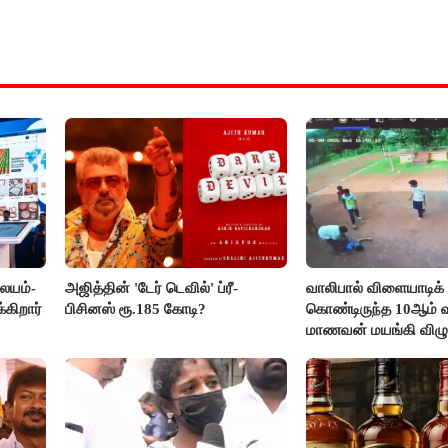
லையம்-
அஜித்தின் 'டேர் டெவில்' ப்ரீ-
வாலிபால் விளையாடிக்
கிறார்
பிசினஸ் ரூ.185 கோடி?
கொண்டிருந்த 10ஆம் வக
மாணவன் மயங்கி விழுந
உயிரிழப்பு