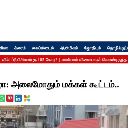
னிமா
க்ரைம்
லைப்ஸ்டைல்
ஆன்மிகம்
ஜோதிடம்
தொழில்நுட்
: அலைமோதும் மக்கள் கூட்டம்..