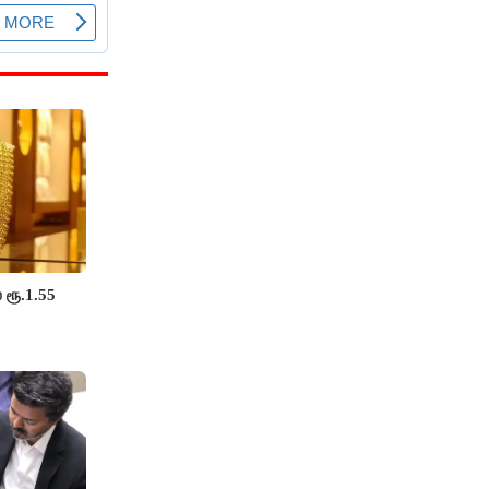
 ரூ.1.55