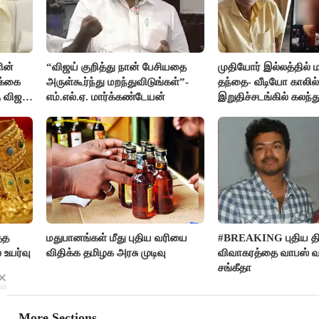
ின்
“விஜய் குறித்து நான் பேசியதை
முதியோர் இல்லத்தில
க்கை
அருள்கூர்ந்து மறந்துவிடுங்கள்”-
தந்தை- வீடியோ காலில்
 விஜய்
எம்.எல்.ஏ. மார்க்கண்டேயன்
இறுதிச்சடங்கில் கலந
மகள்கள்
்த
மதுபானங்கள் மீது புதிய வரியை
#BREAKING புதிய திர
 உயர்வு
விதிக்க தமிழக அரசு முடிவு
விவாகரத்தை வாபஸ் வ
சங்கீதா
More Sections