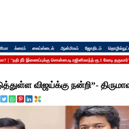
னிமா
க்ரைம்
லைப்ஸ்டைல்
ஆன்மிகம்
ஜோதிடம்
தொழில்நுட்
ுத்துள்ள விஜய்க்கு நன்றி”- திரு