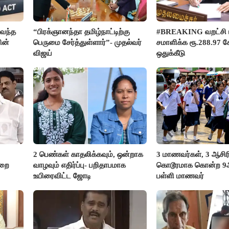
வந்த
“பிரக்ஞானந்தா தமிழ்நாட்டிற்கு
#BREAKING வறட்சி 
ின்
பெருமை சேர்த்துள்ளார்”- முதல்வர்
சமாளிக்க ரூ.288.97 க
விஜய்
ஒதுக்கீடு
2 பெண்கள் காதலிக்கவும், ஒன்றாக
3 மாணவர்கள், 3 ஆசி
ுறை
வாழவும் எதிர்ப்பு- பறிதாபமாக
கொடூரமாக கொன்ற 9ஆம
உயிரைவிட்ட ஜோடி
பள்ளி மாணவர்