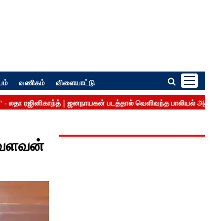
பம்
வணிகம்
விளையாட்டு
மாவளவன்