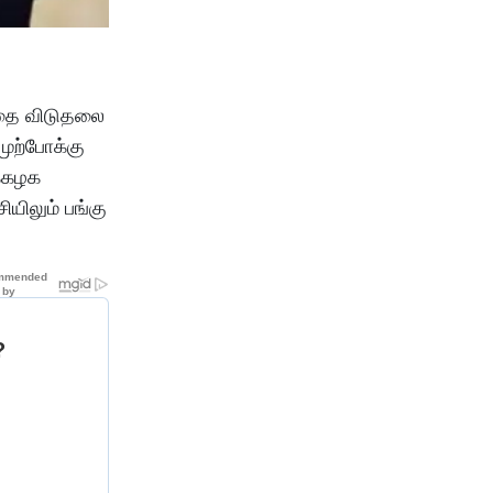
்தை விடுதலை
முற்போக்கு
க்கழக
யிலும் பங்கு