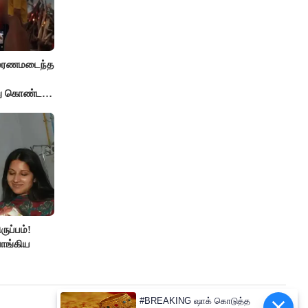
் மரணமடைந்த
்து கொண்ட
ுப்பம்!
ாங்கிய
#BREAKING ஷாக் கொடுத்த