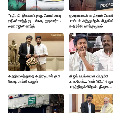
"நதி நீர் இணைப்புக்கு சொன்னபடி
ஜனநாயகன் படத்தால் வெளி
ரஜினிகாந்த் ரூ.1 கோடி தருவார்" -
பாலியல் அத்துமீறல்- சிறுமிய
லதா ரஜினிகாந்த்
அதிர்ச்சி வாக்குமூலம்
அறநிலைத்துறை அதிரடியால் ரூ.9
விஜய் படங்களை விரும்பி
கோடி பாக்கி வசூல்
பார்ப்பேன்... ‘லவ் டுடே’ 6 ம
பார்த்திருக்கிறேன்- திமுக
எம்.எல்.ஏ.நெகிழ்ச்சி