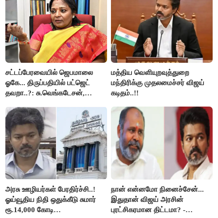
சட்டப்பேரவையில் ஜெபமாலை
மத்திய வெளியுறவுத்துறை
ஓகே... திருப்பதியில் பட்ஜெட்
மந்திரிக்கு முதலமைச்சர் விஜய்
தவறா..?: சு.வெங்கடேசன்,
கடிதம்..!!
திருமாவளவனுக்கு தமிழிசை
கேள்வி..!
அரசு ஊழியர்கள் பேரதிர்ச்சி..!
நான் என்னமோ நினைச்சேன்...
ஓய்வூதிய நிதி ஒதுக்கீடு சுமார்
இதுதான் விஜய் அரசின்
ரூ.14,000 கோடி
புரட்சிகரமான திட்டமா? -