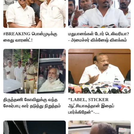
#BREAKING பொன்முடிக்கு
மதுபானங்கள் டோர் டெலிவரியா?
கைது வாரண்ட்!
- அமைச்சர் விக்னேஷ் விளக்கம்
திருத்தணி கோவிலுக்கு வந்த
“LABEL, STICKER
சேகர்பாபு கார் தடுத்து நிறுத்தம்
ஆட்சியாகத்தான் இதைப்
பார்க்கிறேன்”-
எம்.ஆர்.கே.பன்னீர்செல்வம்