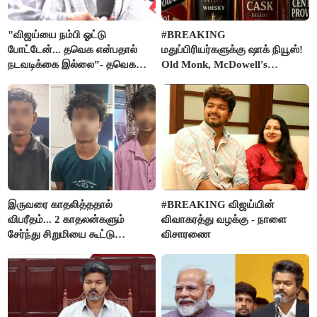
"விஜய்யை நம்பி ஓட்டு
#BREAKING
போட்டேன்... தவெக என்பதால்
மதுப்பிரியர்களுக்கு ஷாக் நியூஸ்!
நடவடிக்கை இல்லை”- தவெக
Old Monk, McDowell's
நிர்வாகியால் பாதிக்கப்பட்ட பெண்
மதுபானங்களை விற்பனை செய்ய
கதறல்
FSSAI தடை
இருவரை காதலித்ததால்
#BREAKING விஜய்யின்
விபரீதம்... 2 காதலன்களும்
விவாகரத்து வழக்கு - நாளை
சேர்ந்து சிறுமியை கூட்டு
விசாரணை
வன்கொடுமை செய்து கொலை
செய்த கொடூரம்