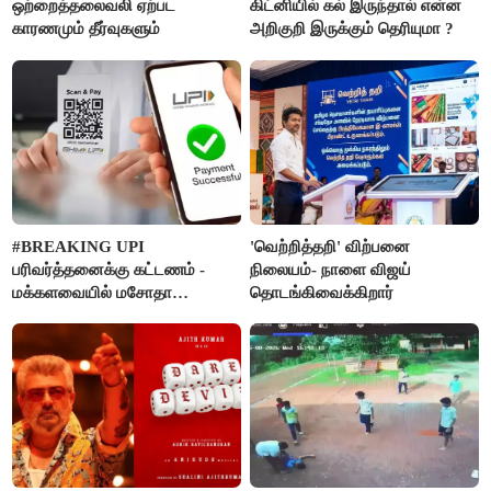
ஒற்றைத்தலைவலி ஏற்பட
கிட்னியில் கல் இருந்தால் என்ன
காரணமும் தீர்வுகளும்
அறிகுறி இருக்கும் தெரியுமா ?
#BREAKING UPI
'வெற்றித்தறி' விற்பனை
பரிவர்த்தனைக்கு கட்டணம் -
நிலையம்- நாளை விஜய்
மக்களவையில் மசோதா
தொடங்கிவைக்கிறார்
நிறைவேற்றம்!