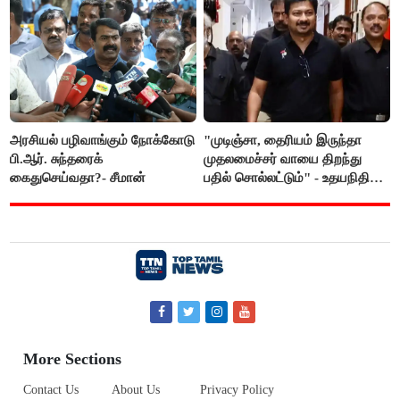
அரசியல் பழிவாங்கும் நோக்கோடு
"முடிஞ்சா, தைரியம் இருந்தா
பி.ஆர். சுந்தரைக்
முதலமைச்சர் வாயை திறந்து
கைதுசெய்வதா?- சீமான்
பதில் சொல்லட்டும்" - உதயநிதி
ஸ்டாலின்
More Sections
Contact Us
About Us
Privacy Policy