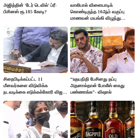
அஜித்தின் 'டேர் டெவில்' ப்ரீ-
வாலிபால் விளையாடிக்
பிசினஸ் ரூ.185 கோடி?
கொண்டிருந்த 10ஆம் வகுப்பு
மாணவன் மயங்கி விழுந்து
உயிரிழப்பு
சிறைபிடிக்கப்பட்ட 11
“உதயநிதி பேசினது தப்பு
மீனவர்களை விடுவிக்க
அதனால்தான் போலீஸ் கைது
நடவடிக்கை எடுக்கக்கோரி விஜய்
பண்ணாங்க”- விஷால்
கடிதம்