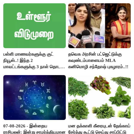
குறைக்கப்பட்டுள்ளது..!
ஆர்.பி.உதயகுமார்..!
பள்ளி மாணவர்களுக்கு குட்
தவெக அரசின் பட்ஜெட்டுக்கு
நியூஸ்..! இந்த 2
கவுண்டம்பாளையம் MLA
மாவட்டங்களுக்கு 3 நாள் தொடர்
கனிமொழி சந்தோஷ் புகழாரம்..!!
விடுமுறை..!
07-08-2026 - இன்றைய
மன தக்காளி கீரையுடன் தேங்காய்
ராசிபலன்: இன்று சாமர்த்தியமான
சேர்த்து கூட்டு செய்து சாப்பிட்டு