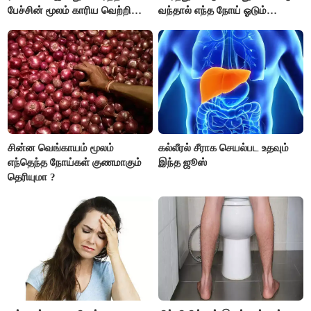
பேச்சின் மூலம் காரிய வெற்றி
வந்தால் எந்த நோய் ஓடும்
உண்டாகும். அடுத்தவரை நம்பி
தெரியுமா ?
பொறுப்புகளை ஒப்படைப்பதில்
கவனம் தேவை..!
சின்ன வெங்காயம் மூலம்
கல்லீரல் சீராக செயல்பட உதவும்
எந்தெந்த நோய்கள் குணமாகும்
இந்த ஜூஸ்
தெரியுமா ?