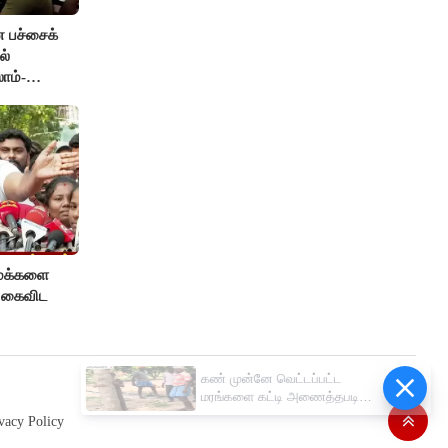
ன பச்சைக்
ல்
ாம்-
 மக்களை
ை கைவிட
கண் முன்னே வெட்டப்பட்ட
மரங்களை கட்டி அணைத்தபடி
கதறி அழுத பெண்- வீடியோ
vacy Policy
வைரல்