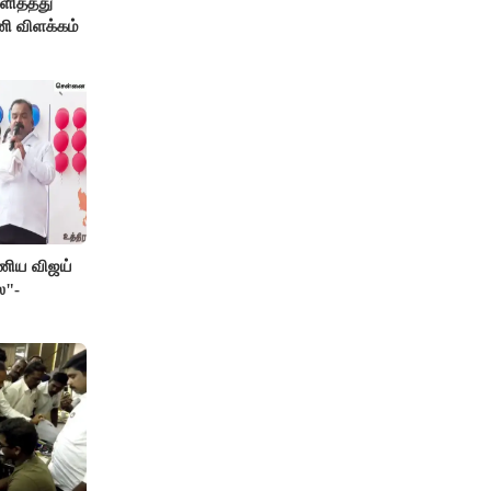
ளித்தது
ணி விளக்கம்
பணிய விஜய்
ை"-