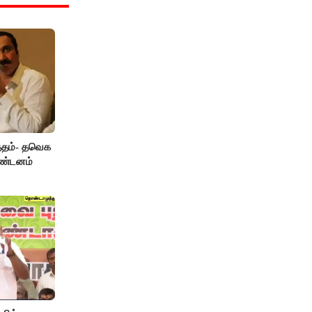
த்தம்- தவெக
கண்டனம்