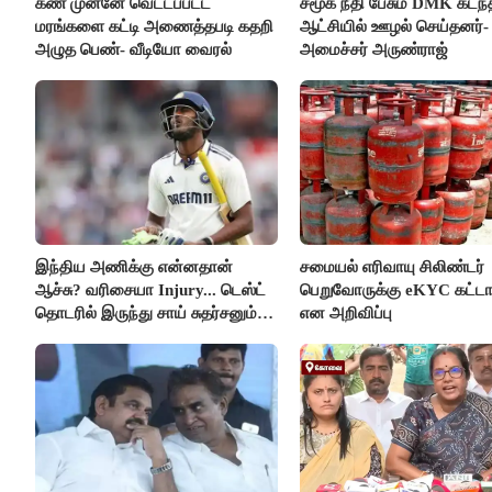
கண் முன்னே வெட்டப்பட்ட
சமூக நீதி பேசும் DMK கடந்
மரங்களை கட்டி அணைத்தபடி கதறி
ஆட்சியில் ஊழல் செய்தனர்-
அழுத பெண்- வீடியோ வைரல்
அமைச்சர் அருண்ராஜ்
இந்திய அணிக்கு என்னதான்
சமையல் எரிவாயு சிலிண்டர்
ஆச்சு? வரிசையா Injury... டெஸ்ட்
பெறுவோருக்கு eKYC கட்டா
தொடரில் இருந்து சாய் சுதர்சனும்
என அறிவிப்பு
விலகல்