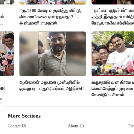
"ரூ.1500 கோடி வசூலித்து விட்டு,
“நாட்டை குடும்பம்” எ
ம்
விவசாயிகளை ஏமாற்றுவதா?'' -
குத்தி இருந்தால் எளிதி
அன்புமணி ராமதாஸ்
நேரடியாகவே சந்திக்கல
சரத்குமார்
ஆன்லைன் மதுபான முன்பதிவில்
வருசநாடு வன கிராம
000
குளறுபடி - மதுபிரியர்கள் அதிர்ச்சி!
வெளியேற்றும் முடிவ
வேண்டும்- சீமான்
More Sections
Contact Us
About Us
Pri