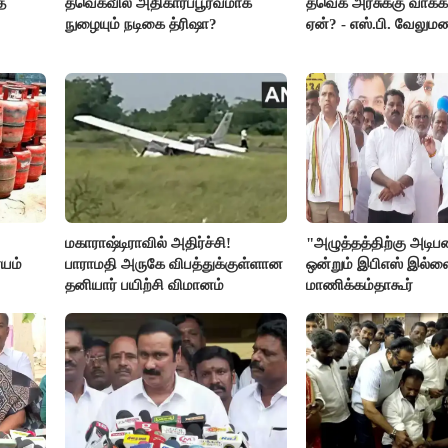
த
தவெகவில் அதிகாரப்பூர்வமாக
தவெக அரசுக்கு வாக்க
நுழையும் நடிகை த்ரிஷா?
ஏன்? - எஸ்.பி. வேலும
மகாராஷ்டிராவில் அதிர்ச்சி!
"அழுத்தத்திற்கு அடி
யம்
பாராமதி அருகே விபத்துக்குள்ளான
ஒன்றும் இபிஎஸ் இல்ல
தனியார் பயிற்சி விமானம்
மாணிக்கம்தாகூர்