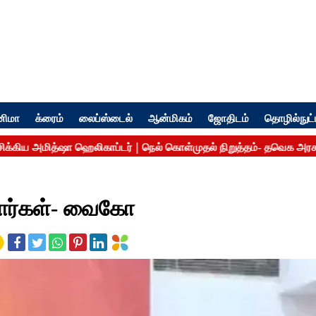
னிமா
க்ரைம்
லைப்ஸ்டைல்
ஆன்மிகம்
ஜோதிடம்
தொழில்நுட்
றார்கள்- வைகோ