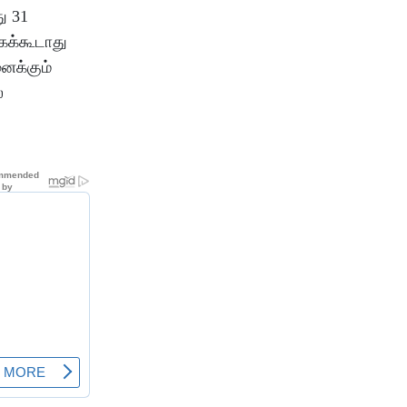
ு 31
கக்கூடாது
ைக்கும்
்