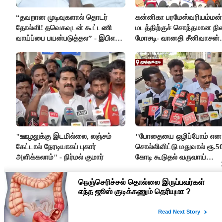
“தவறான முடிவுகளால் தொடர்
கன்னிகா பரமேஸ்வரியம்மன்
தோல்வி! தவெகவுடன் கூட்டணி
மடத்திற்குச் சொந்தமான நில
வாய்ப்பை பயன்படுத்தல” - இபிஎஸ்
மோசடி- வானதி சீனிவாசன்
மீது சரமாரி குற்றச்சாட்டு
கண்டனம்
"ஊழலுக்கு இடமில்லை, லஞ்சம்
"போதையை ஒழிப்போம் என
கேட்டால் நேரடியாகப் புகார்
சொல்லிவிட்டு மதுவால் ரூ.5
அளிக்கலாம்" - நிர்மல் குமார்
கோடி கூடுதல் வருவாய்
கிடைக்கும்னு சொல்றாங்க”-
மார்க்கண்டேயன்