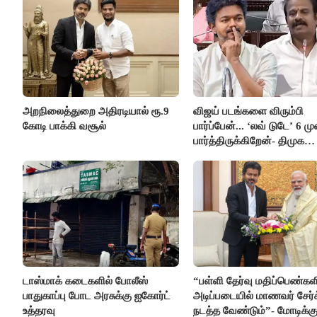
அறநிலைத்துறை அதிரடியால் ரூ.9
விஜய் படங்களை விரும்பி
கோடி பாக்கி வசூல்
பார்ப்பேன்... ‘லவ் டுடே’ 6 ம
பார்த்திருக்கிறேன்- திமுக
எம்.எல்.ஏ.நெகிழ்ச்சி
டாஸ்மாக் கடைகளில் போலீஸ்
“பள்ளி தேர்வு மதிப்பெண்கள
பாதுகாப்பு போட அரசுக்கு ஐகோர்ட்
அடிப்படையில் மாணவர் சேர்
உத்தரவு
நடத்த வேண்டும்”- மோடிக்கு