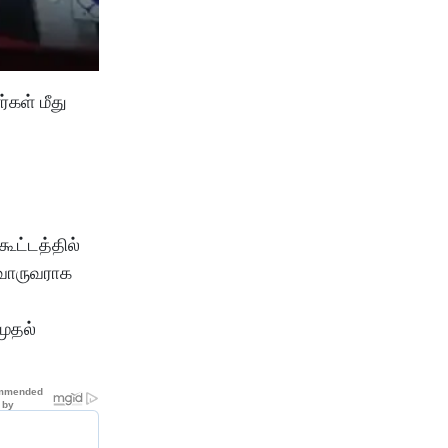
கள் மீது
ூட்டத்தில்
்வொருவராக
முதல்