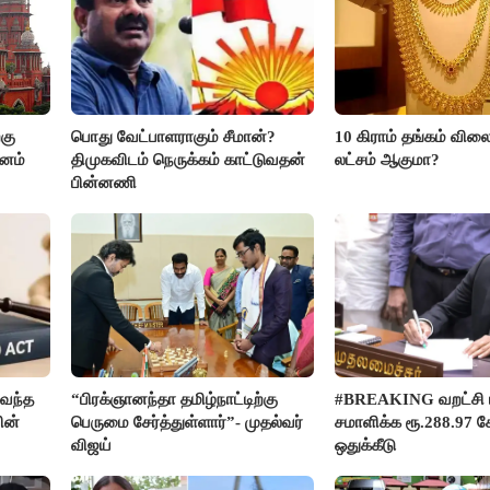
கு
பொது வேட்பாளராகும் சீமான்?
10 கிராம் தங்கம் விலை
மனம்
திமுகவிடம் நெருக்கம் காட்டுவதன்
லட்சம் ஆகுமா?
பின்னணி
வந்த
“பிரக்ஞானந்தா தமிழ்நாட்டிற்கு
#BREAKING வறட்சி 
ின்
பெருமை சேர்த்துள்ளார்”- முதல்வர்
சமாளிக்க ரூ.288.97 க
விஜய்
ஒதுக்கீடு