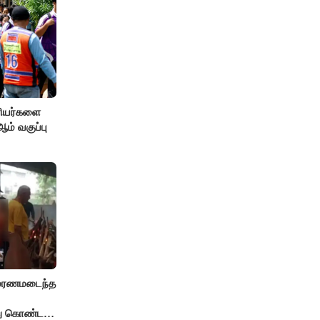
ரியர்களை
் வகுப்பு
் மரணமடைந்த
்து கொண்ட