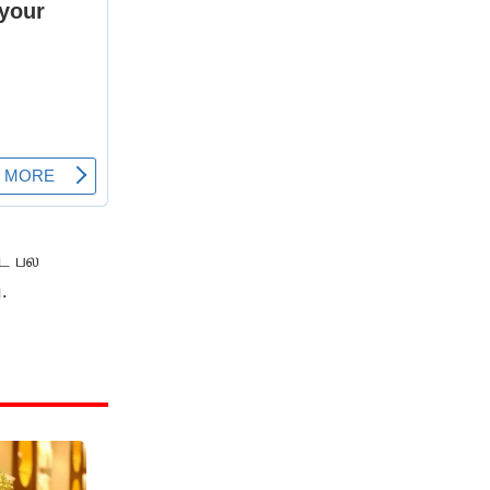
்ட பல
.