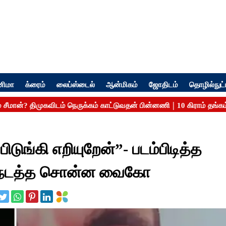
னிமா
க்ரைம்
லைப்ஸ்டைல்
ஆன்மிகம்
ஜோதிடம்
தொழில்நுட்
டுங்கி எறியுறேன்”- படம்பிடித்த
தல் நடத்த சொன்ன வைகோ