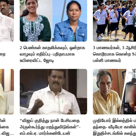
2 பெண்கள் காதலிக்கவும், ஒன்றாக
3 மாணவர்கள், 3 ஆசி
ுறை
வாழவும் எதிர்ப்பு- பறிதாபமாக
கொடூரமாக கொன்ற 9ஆம
உயிரைவிட்ட ஜோடி
பள்ளி மாணவர்
ின்
“விஜய் குறித்து நான் பேசியதை
முதியோர் இல்லத்தில
க்கை
அருள்கூர்ந்து மறந்துவிடுங்கள்”-
தந்தை- வீடியோ காலில்
 விஜய்
எம்.எல்.ஏ. மார்க்கண்டேயன்
இறுதிச்சடங்கில் கலந