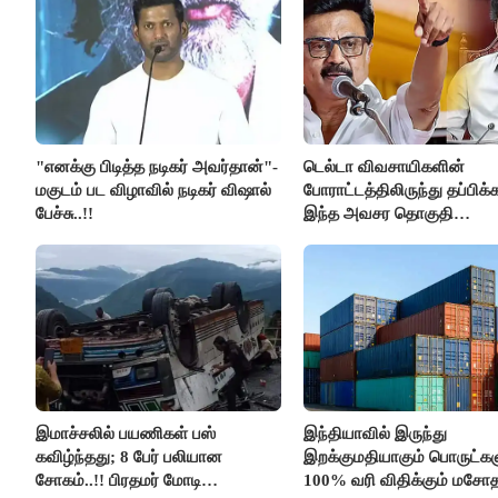
"எனக்கு பிடித்த நடிகர் அவர்தான்"-
டெல்டா விவசாயிகளின்
மகுடம் பட விழாவில் நடிகர் விஷால்
போராட்டத்திலிருந்து தப்பிக
பேச்சு..!!
இந்த அவசர தொகுதி
மறுவரையறை நாடகத்தை
அரங்கேற்றுகிறார் முதலமைச்ச
திமுக ஐடி விங்..!!
இமாச்சலில் பயணிகள் பஸ்
இந்தியாவில் இருந்து
கவிழ்ந்தது; 8 பேர் பலியான
இறக்குமதியாகும் பொருட்கள
சோகம்..!! பிரதமர் மோடி
100% வரி விதிக்கும் மசோ