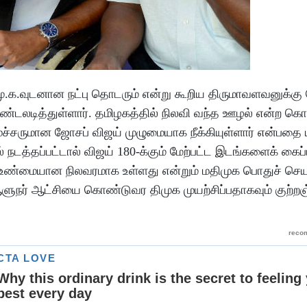
ு.க.வுடனான நட்பு தொடரும் என்று கூறிய திருமாவளவனுக்கு ந
டலடித்துள்ளார். தமிழகத்தில் நிலவி வந்த ஊழல் என்ற க
்சருமான ஜோசப் விஜய் முழுமையாக நீக்கியுள்ளார் என்பதை ய
ல் நடத்தப்பட்டால் விஜய் 180-க்கும் மேற்பட்ட இடங்களைக் கை
தின் உண்மையான நிலவரமாக உள்ளது என்றும் மதிமுக பொதுச் செ
நர் ஆட்சியை கொண்டுவர திமுக முயற்சிப்பதாகவும் குற்றஞ்ச