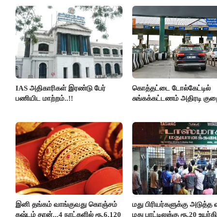
இரங்கல்..!!
அமெரிக்கா நிறைவேற்றம்..!!
IAS அதிகாரிகள் இரண்டு பேர்
கொத்தட்டை டோல்கேட்டில்
பணியிட மாற்றம்..!!
சுங்கக்கட்டணம் அதிரடி குறை
இனி தங்கம் வாங்குவது கொஞ்சம்
மது பிரியர்களுக்கு அடுத்த ஷ
கஷ்டம் தான்...4 நாட்களில் ரூ.6,120
மது பாட்டிலுக்கு ரூ.20 உயர்கி