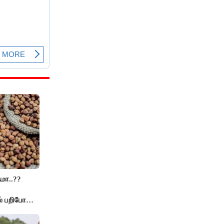
மா..??
் பறிபோன