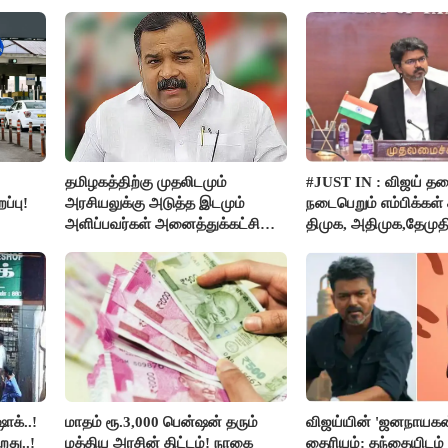
நாகேந்திரன்..!!
தமிழகத்திற்கு முதலிடமும்
#JUST IN : விஜய் த
ப்பு!
அரசியலுக்கு அடுத்த இடமும்
நடைபெறும் எம்பிக்கள் க
அளிப்பவர்கள் அனைத்துக்கட்சி
திமுக, அதிமுக,தேமுத
கூட்டத்தில் நிச்சயம் பங்கேற்பார்கள்
புறக்கணிப்பு..!
- மாணிக்கம் தாகூர்..!!
ாக்..!
மாதம் ரூ.3,000 பென்ஷன் தரும்
விஜய்யின் 'ஜனநாயகன
றது..!
மத்திய அரசின் திட்டம்! நாகை
தைரியம்: தந்தையிடம்