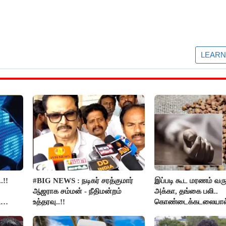
.!!
#BIG NEWS : நடிகர் சரத்குமார்
இப்படி கூட மரணம் வரு
ஆஜராக சம்மன் - நீதிமன்றம்
அக்கா, தங்கை பலி..
ி
உத்தரவு..!!
கொண்டைக்கடலையால
உயிர்கள்..!!