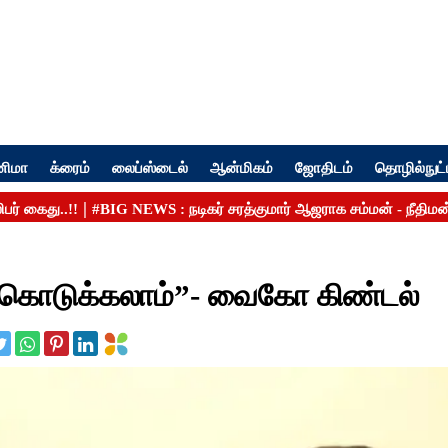
னிமா
க்ரைம்
லைப்ஸ்டைல்
ஆன்மிகம்
ஜோதிடம்
தொழில்நுட்
ிசு கொடுக்கலாம்”- வைகோ கிண்டல்