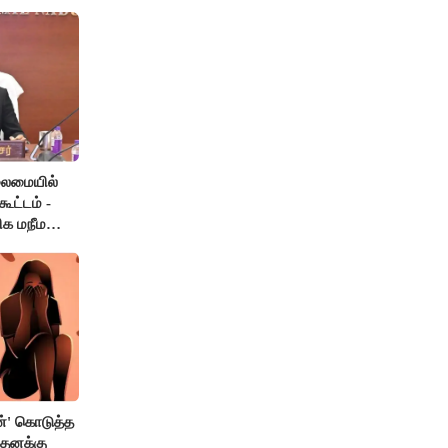
லைமையில்
ூட்டம் -
ிக மநீம
்' கொடுத்த
 தனக்கு