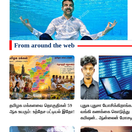
From around the web
தமிழக மக்களவை தொகுதிகள் 59
புதுசு புதுசா யோசிக்கிறாங்க.
ஆக உயரும்: உத்தேச பட்டியல் இதோ!
வங்கி கணக்கை கொடுத்து
கமிஷன்.. ஆன்லைன் மோசட
கும்பலுக்கு உதவிய வாலிபர்
கைது..!!