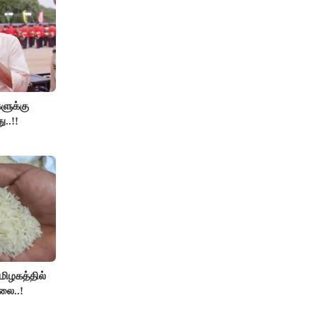
களுக்கு
ு..!!
தமிழகத்தில்
லை..!