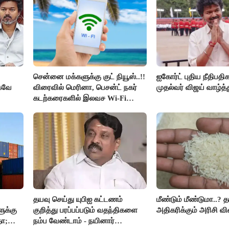
சென்னை மக்களுக்கு குட் நியூஸ்..!!
ஐகோர்ட் புதிய நீதிபதி
்கவே
விரைவில் மெரினா, பெசன்ட் நகர்
முதல்வர் விஜய் வாழ்த்த
கடற்கரைகளில் இலவச Wi-Fi
வசதி..!!
ர் -
தயவு செய்து யுபிஐ கட்டணம்
மீண்டும் மீண்டுமா..? 
ுக்கு
குறித்து பரப்பப்படும் வதந்திகளை
அதிகரிக்கும் அரிசி வி
தா;
நம்ப வேண்டாம் - நயினார்