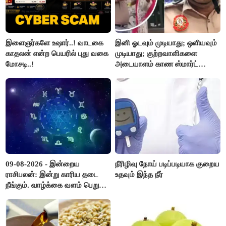
இளைஞர்களே உஷார்..! வாடகை
இனி ஓடவும் முடியாது; ஒளியவும்
காதலன் என்ற பெயரில் புது வகை
முடியாது; குற்றவாளிகளை
மோசடி..!
அடையாளம் காண ஸ்மார்ட்
கண்ணாடிகளை பயன்படுத்த
போலீசார் முடிவு..!
09-08-2026 - இன்றைய
நீரிழிவு நோய் படிப்படியாக குறைய
ராசிபலன்: இன்று காரிய தடை
உதவும் இந்த நீர்
நீங்கும். வாழ்க்கை வளம் பெறும்.
எதிரில் இருப்பவர்களை
எடைபோடுவது நல்லது..!