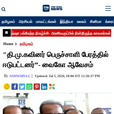
தமிழகம்
அரசியல்
மாவட்டங்கள்
இந்தியா
உலகம்
சினிமா
க்ரைம
Home
தமிழகம்
"தி.மு.கவினர் பெருச்சாளி பேரத்தில்
ஈடுபட்டனர்”- வைகோ ஆவேசம்
By
Updated: Jul 5, 2026, 18:06 IST
12:36:37 PM
AISHWARYA G