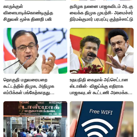
காருக்குள்
தமிழக நலனை பாஜகவிடம் அடகு
விளையாடிக்கொண்டிருந்த
வைக்க திமுக முயற்சி- அமைச்சர்
சிறுவன் மூச்சு திணறி பலி
நிர்மல்குமார் பரபரப்பு குற்றச்சாட்டு
தொகுதி மறுவரையறை
உதயநிதி கைதால் அப்செட்டான
கூட்டத்தில் திமுக, அதிமுக
ஸ்டாலின்- விஜய்க்கு எதிராக
எம்பிக்கள் பங்கேற்காதது
பாஜகவுடன் கூட்டணி அமைக்க
வருத்தமளிக்கிறது- ப.சிதம்பரம்
திட்டம்