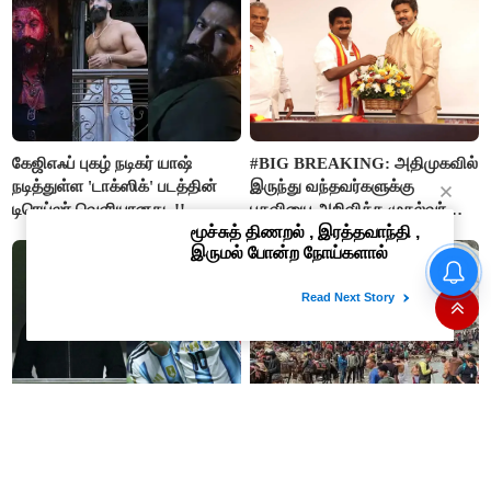
கேஜிஎஃப் புகழ் நடிகர் யாஷ்
#BIG BREAKING: அதிமுகவில்
நடித்துள்ள 'டாக்‌ஸிக்' படத்தின்
இருந்து வந்தவர்களுக்கு
டிரெய்லர் வெளியானது..!!
பதவியை அறிவித்த முதல்வர்
விஜய்..!!
#BREAKING : லியோனல்
4.5 லட்சம் பக்தர்கள் தரிசனம்
மெஸ்ஸியின் தந்தை ஜார்ஜ்
செய்த நிலையில் அமர்நாத்
காலமானார்..!!
யாத்திரை தற்காலிகமாக