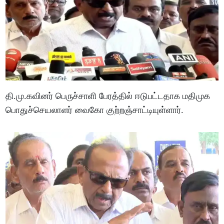
தி.மு.கவினர் பெருச்சாளி பேரத்தில் ஈடுபட்டதாக மதிமுக
பொதுச்செயலாளர் வைகோ குற்றஞ்சாட்டியுள்ளார்.