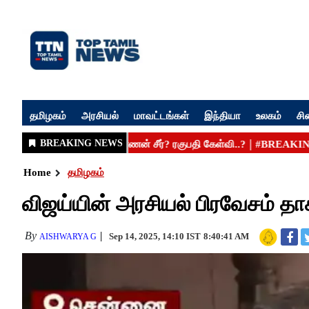
தமிழகம்
அரசியல்
மாவட்டங்கள்
இந்தியா
உலகம்
சி
Home
தமிழகம்
விஜய்யின் அரசியல் பிரவேசம் த
By
Sep 14, 2025, 14:10 IST
8:40:41 AM
AISHWARYA G