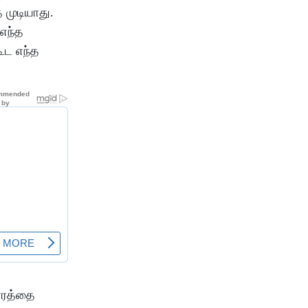
 முடியாது.
 எந்த
ூட எந்த
தாரத்தை