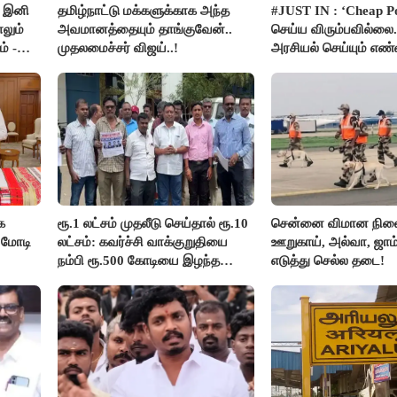
! இனி
தமிழ்நாட்டு மக்களுக்காக அந்த
#JUST IN : ‘Cheap Pol
லும்
அவமானத்தையும் தாங்குவேன்..
செய்ய விரும்பவில்லை.
் -
முதலமைச்சர் விஜய்..!
அரசியல் செய்யும் எ
- உதயநிதிக்கு முதல்வர
பதில்!
க
ரூ.1 லட்சம் முதலீடு செய்தால் ரூ.10
சென்னை விமான நிலை
 மோடி
லட்சம்: கவர்ச்சி வாக்குறுதியை
ஊறுகாய், அல்வா, ஜாம
நம்பி ரூ.500 கோடியை இழந்த
எடுத்து செல்ல தடை!
திருப்பூர் மக்கள்!