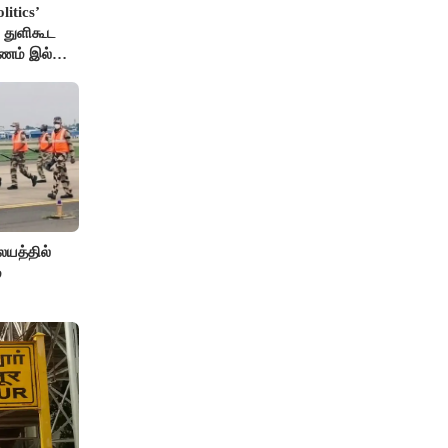
itics’
 துளிகூட
ண்ணம் இல்லை
் விஜய்
யத்தில்
்