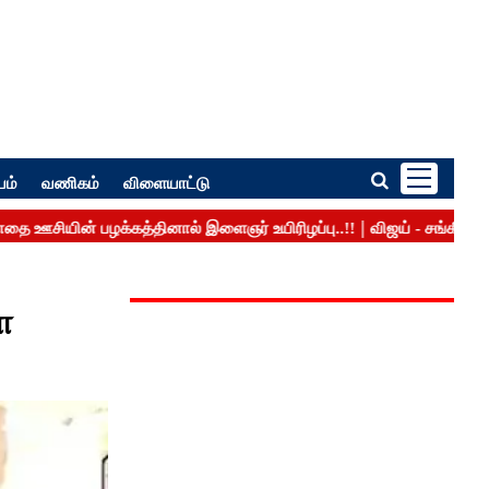
பம்
வணிகம்
விளையாட்டு
ோ