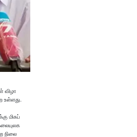
ள் விழா
ற உள்ளது.
்கு மிகப்
 கலையுலக
்ற நிலை