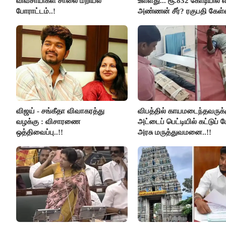
விவசாயிகள் சாலை மறியல்
உள்ளது... ரூ.832 கோடியில் எ
போராட்டம்..!
அண்ணன் சீர்? ரகுபதி கேள்வ
விஜய் - சங்கீதா விவாகரத்து
விபத்தில் காயமடைந்தவருக்
வழக்கு : விசாரணை
அட்டைப் பெட்டியில் கட்டுப் 
ஒத்திவைப்பு..!!
அரசு மருத்துவமனை..!!