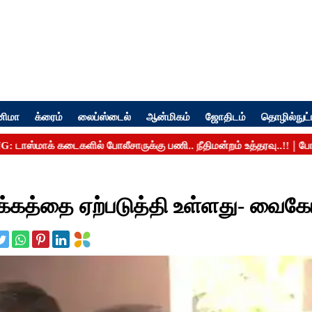
னிமா
க்ரைம்
லைப்ஸ்டைல்
ஆன்மிகம்
ஜோதிடம்
தொழில்நுட்
ாக்கத்தை ஏற்படுத்தி உள்ளது- வைக