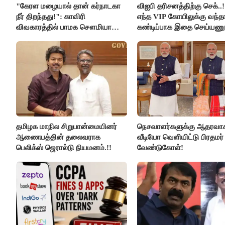
"கேரள மழையால் தான் கர்நாடகா
விஐபி தரிசனத்திற்கு செக்..
நீர் திறந்தது!": காவிரி
எந்த VIP கோயிலுக்கு வந்தா
விவகாரத்தில் பாமக சௌமியா
கண்டிப்பாக இதை செய்யணும
அன்புமணி சாடல்!
அமைச்சர் ரமேஷ்..!
தமிழக மாநில சிறுபான்மையினர்
நெசவாளர்களுக்கு ஆதரவா
ஆணையத்தின் தலைவராக
வீடியோ வெளியிட்டு பிரதமர்
பெலிக்ஸ் ஜெரால்டு நியமனம்.!!
வேண்டுகோள்!