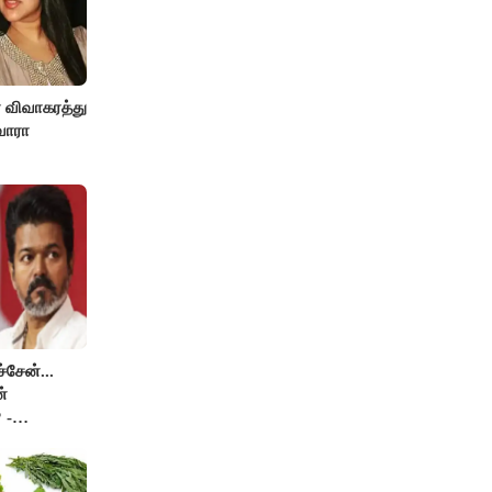
ா விவாகரத்து
வாரா
சேன்...
்
 -