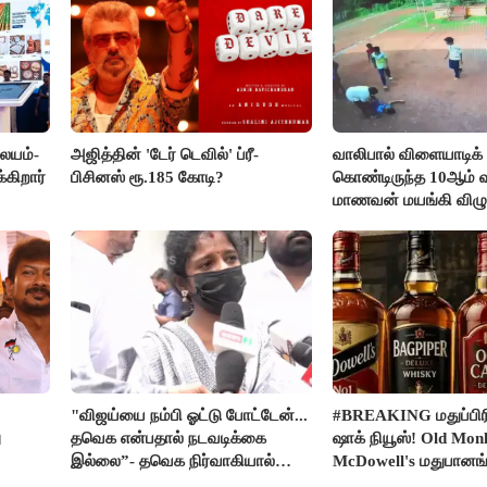
லையம்-
அஜித்தின் 'டேர் டெவில்' ப்ரீ-
வாலிபால் விளையாடிக்
கிறார்
பிசினஸ் ரூ.185 கோடி?
கொண்டிருந்த 10ஆம் வக
மாணவன் மயங்கி விழுந
உயிரிழப்பு
"விஜய்யை நம்பி ஓட்டு போட்டேன்...
#BREAKING மதுப்பிரி
ு
தவெக என்பதால் நடவடிக்கை
ஷாக் நியூஸ்! Old Mon
இல்லை”- தவெக நிர்வாகியால்
McDowell's மதுபான
பாதிக்கப்பட்ட பெண் கதறல்
விற்பனை செய்ய FSS