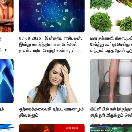
ு
07-08-2026 - இன்றைய ராசிபலன்:
மன தக்காளி கீரையுடன
இன்று சாமர்த்தியமான பேச்சின்
சேர்த்து கூட்டு செய்து ச
..!!
மூலம் காரிய வெற்றி உண்டாகும்.
வந்தால் எந்த நோய் ஓட
அடுத்தவரை நம்பி பொறுப்புகளை
?
ஒப்படைப்பதில் கவனம் தேவை..!
ம்
ஒற்றைத்தலைவலி ஏற்பட காரணமும்
கிட்னியில் கல் இருந்த
தீர்வுகளும்
அறிகுறி இருக்கும் தெர