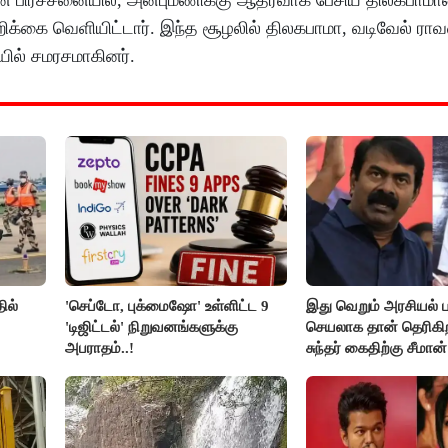
க்கை வெளியிட்டார். இந்த சூழலில் திலகபாமா, வடிவேல் ர
ில் சமரசமாகினர்.
ில்
'செப்டோ, புக்மைஷோ' உள்ளிட்ட 9
இது வெறும் அரசியல் ப
'டிஜிட்டல்' நிறுவனங்களுக்கு
செயலாக தான் தெரிகிற
அபராதம்..!
சுந்தர் கைதிற்கு சீமான்
கண்டனம்..!