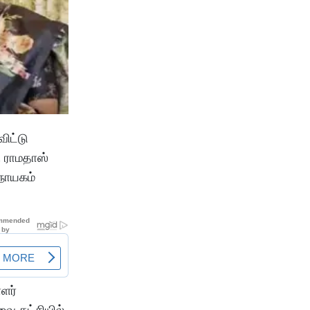
ிட்டு
 ராமதாஸ்
நாயகம்
ளர்
ை கட்சியில்