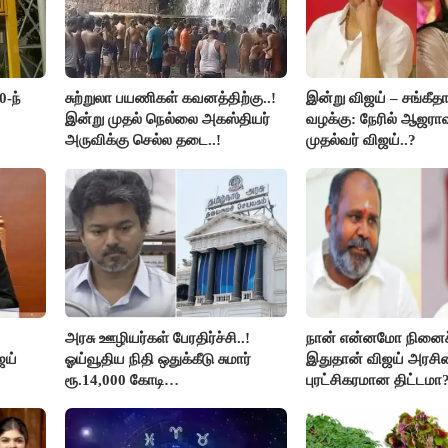
0-ந்
சுற்றுலா பயணிகள் கவனத்திற்கு..!
இன்று விஜய் – சங்கீத
இன்று முதல் நெல்லை அகஸ்தியர்
வழக்கு: நேரில் ஆஜரா
அருவிக்கு செல்ல தடை..!
முதல்வர் விஜய்..?
அரசு ஊழியர்கள் பேரதிர்ச்சி..!
நான் என்னமோ நினைச்
ஜய்
ஓய்வூதிய நிதி ஒதுக்கீடு சுமார்
இதுதான் விஜய் அரசின
ரூ.14,000 கோடி
புரட்சிகரமான திட்டமா?
குறைக்கப்பட்டுள்ளது..!
ஆர்.பி.உதயகுமார்..!