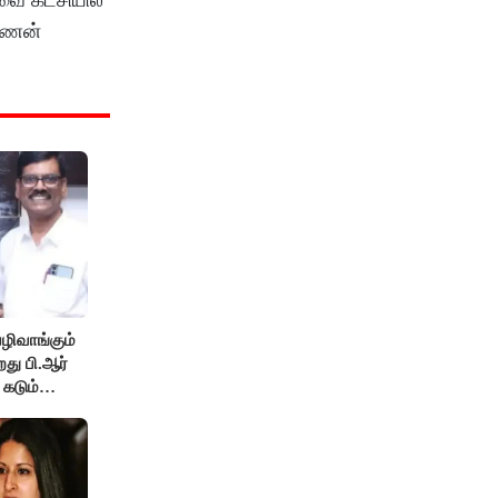
ாவணன்
ழிவாங்கும்
து பி.ஆர்
 கடும்