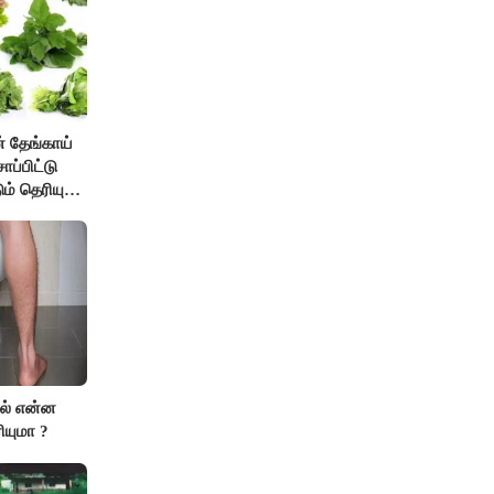
் தேங்காய்
ாப்பிட்டு
ும் தெரியுமா
ால் என்ன
ியுமா ?