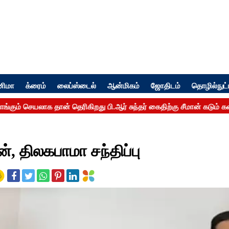
னிமா
க்ரைம்
லைப்ஸ்டைல்
ஆன்மிகம்
ஜோதிடம்
தொழில்நுட்
, திலகபாமா சந்திப்பு