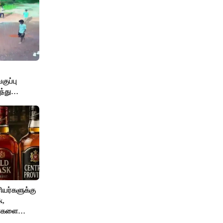
ுப்பு
்து
யர்களுக்கு
k,
ங்களை
AI தடை