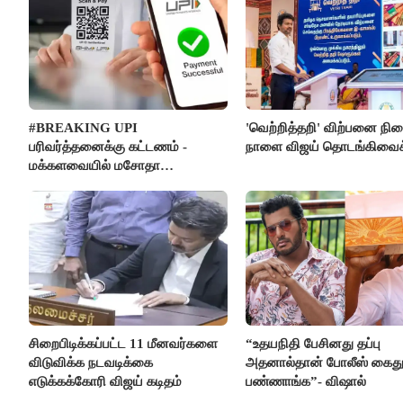
#BREAKING UPI
'வெற்றித்தறி' விற்பனை நி
பரிவர்த்தனைக்கு கட்டணம் -
நாளை விஜய் தொடங்கிவைக்
மக்களவையில் மசோதா
நிறைவேற்றம்!
சிறைபிடிக்கப்பட்ட 11 மீனவர்களை
“உதயநிதி பேசினது தப்பு
விடுவிக்க நடவடிக்கை
அதனால்தான் போலீஸ் கைத
எடுக்கக்கோரி விஜய் கடிதம்
பண்ணாங்க”- விஷால்