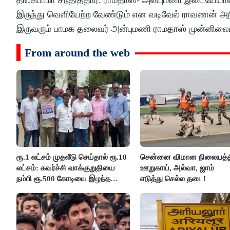
இருந்து வெளியேற்ற வேண்டும் என வடிவேல் ராவணன் அறி
இருவரும் பாமக தலைவர் அன்புமணி ராமதாஸ் முன்னிலைய
From around the web
ரூ.1 லட்சம் முதலீடு செய்தால் ரூ.10
சென்னை விமான நிலையத்த
லட்சம்: கவர்ச்சி வாக்குறுதியை
ஊறுகாய், அல்வா, ஜாம்
நம்பி ரூ.500 கோடியை இழந்த
எடுத்து செல்ல தடை!
திருப்பூர் மக்கள்!