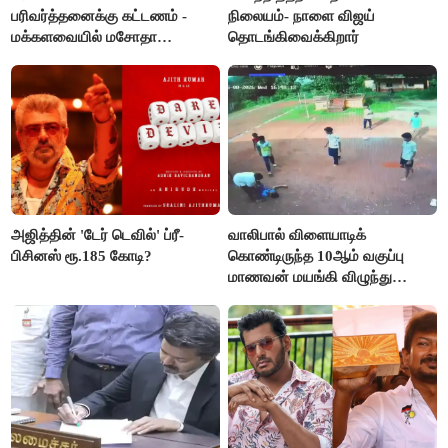
பரிவர்த்தனைக்கு கட்டணம் -
நிலையம்- நாளை விஜய்
மக்களவையில் மசோதா
தொடங்கிவைக்கிறார்
நிறைவேற்றம்!
அஜித்தின் 'டேர் டெவில்' ப்ரீ-
வாலிபால் விளையாடிக்
பிசினஸ் ரூ.185 கோடி?
கொண்டிருந்த 10ஆம் வகுப்பு
மாணவன் மயங்கி விழுந்து
உயிரிழப்பு