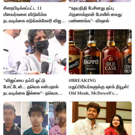
சிறைபிடிக்கப்பட்ட 11
“உதயநிதி பேசினது தப்பு
மீனவர்களை விடுவிக்க
அதனால்தான் போலீஸ் கைது
நடவடிக்கை எடுக்கக்கோரி விஜய்
பண்ணாங்க”- விஷால்
கடிதம்
"விஜய்யை நம்பி ஓட்டு
#BREAKING
போட்டேன்... தவெக என்பதால்
மதுப்பிரியர்களுக்கு ஷாக் நியூஸ்!
நடவடிக்கை இல்லை”- தவெக
Old Monk, McDowell's
நிர்வாகியால் பாதிக்கப்பட்ட பெண்
மதுபானங்களை விற்பனை செய்ய
கதறல்
FSSAI தடை