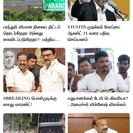
பரந்தூர் விமான நிலைய திட்டம்
#JUSTIN முதல்வர் கோப்பை
தொடர்கிறதா அல்லது
ஆகஸ்ட் 31 வரை பதிவு
கைவிடப்படுகிறதா?- மத்திய
செய்யலாம்
அரசு விளக்கம்
#BREAKING பொன்முடிக்கு
மதுபானங்கள் டோர் டெலிவரியா?
கைது வாரண்ட்!
- அமைச்சர் விக்னேஷ் விளக்கம்