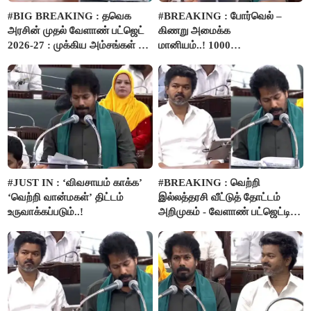
#BIG BREAKING : தவெக
#BREAKING : போர்வெல் –
அரசின் முதல் வேளாண் பட்ஜெட்
கிணறு அமைக்க
2026-27 : முக்கிய அம்சங்கள் ஓர்
மானியம்..! 1000
பார்வை..!
விவசாயிகளுக்கு மானியத்தில்
பம்புசெட் வழங்கப்படும்..!
#JUST IN : ‘விவசாயம் காக்க’
#BREAKING : வெற்றி
‘வெற்றி வான்மகள்’ திட்டம்
இல்லத்தரசி வீட்டுத் தோட்டம்
உருவாக்கப்படும்..!
அறிமுகம் - வேளாண் பட்ஜெட்டில்
அறிவிப்பு..!