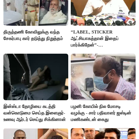
திருத்தணி கோவிலுக்கு வந்த
“LABEL, STICKER
சேகர்பாபு கார் தடுத்து நிறுத்தம்
ஆட்சியாகத்தான் இதைப்
பார்க்கிறேன்”-
எம்.ஆர்.கே.பன்னீர்செல்வம்
இன்ஸ்டா தோழியை கடத்தி
பழனி கோயில் நில மோசடி
வன்கொடுமை செய்த இளைஞர்-
வழக்கு - சார் பதிவாளர் ஜஸ்டின்
உணவு ஆர்டர் செய்து சிக்கினான்
மணிகண்டன் கைது