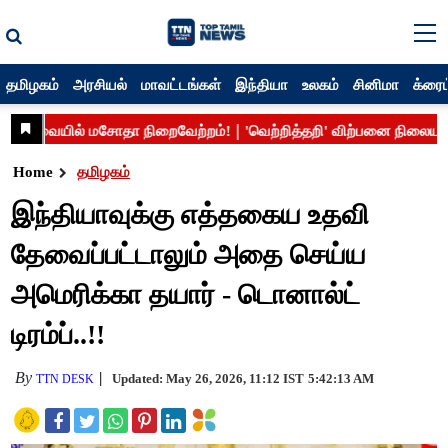
தமிழகம்
அரசியல்
மாவட்டங்கள்
இந்தியா
உலகம்
சினிமா
க்ரைம
Home
தமிழகம்
இந்தியாவுக்கு எத்தகைய உதவி
தேவைப்பட்டாலும் அதை செய்ய
அமெரிக்கா தயார் - டொனால்ட்
டிரம்ப்..!!
By
Updated: May 26, 2026, 11:12 IST
5:42:13 AM
TTN DESK