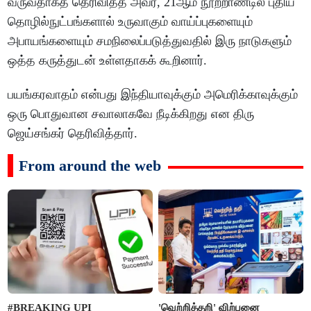
வருவதாகத் தெரிவித்த அவர், 21ஆம் நூற்றாண்டில் புதிய
தொழில்நுட்பங்களால் உருவாகும் வாய்ப்புகளையும்
அபாயங்களையும் சமநிலைப்படுத்துவதில் இரு நாடுகளும்
ஒத்த கருத்துடன் உள்ளதாகக் கூறினார்.
பயங்கரவாதம் என்பது இந்தியாவுக்கும் அமெரிக்காவுக்கும்
ஒரு பொதுவான சவாலாகவே நீடிக்கிறது என திரு
ஜெய்சங்கர் தெரிவித்தார்.
From around the web
#BREAKING UPI
'வெற்றித்தறி' விற்பனை