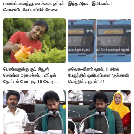
பணயம் வைத்து, பைக்கை ஓட்டிக்
இந்த அரசு - இ.பி.எஸ்..!
கொண்டே லேப்டாப்பில் வேலை
பார்த்த நபர்..!
பெண்களுக்கு குட் நியூஸ்
தவெக-வினர் ஷாக்..!! அரசு
சொன்ன அமைச்சர்... வீட்டில்
பேருந்தில் ஒளிபரப்பான ‘தக்காளி
தோட்டம் போட ரூ. 10 கோடி
வெற்றிக் கழகம்’..!!
நிதி..!