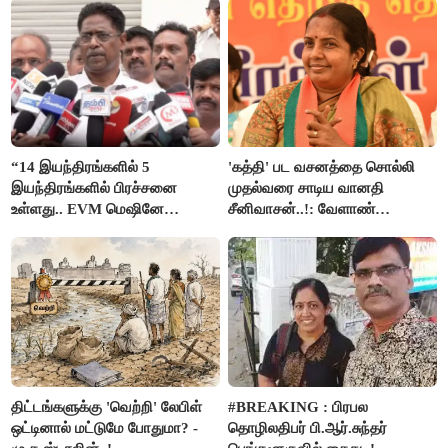
“14 இயந்திரங்களில் 5
'கத்தி' பட வசனத்தை சொல்லி
இயந்திரங்களில் பிரச்சனை
முதல்வரை சாடிய வானதி
உள்ளது.. EVM மெஷினே
சீனிவாசன்..!: வேளாண்
பிரச்சனையா இருக்கு”- என்.ஆர்.
பட்ஜெட்டுக்கு பாஜக கடும்
இளங்கோ
எதிர்ப்பு!
திட்டங்களுக்கு 'வெற்றி' லேபிள்
#BREAKING : பிரபல
ஒட்டினால் மட்டுமே போதுமா? -
தொழிலதிபர் பி.ஆர்.சுந்தர்