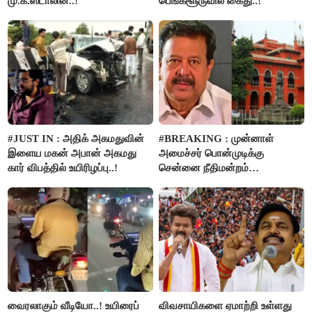
மு.க.ஸ்டாலின்..!
பெங்களூருவில் கைது..!
#JUST IN : அதிக் அகமதுவின்
#BREAKING : முன்னாள்
இளைய மகன் அபான் அகமது
அமைச்சர் பொன்முடிக்கு
கார் விபத்தில் உயிரிழப்பு..!
சென்னை நீதிமன்றம்
பிடிவாரண்ட்..!
வைரலாகும் வீடியோ..! உயிரைப்
விவசாயிகளை ஏமாற்றி உள்ளது