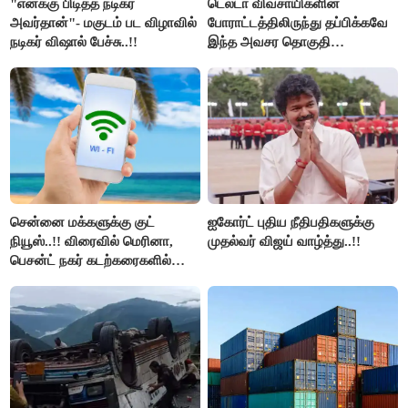
"எனக்கு பிடித்த நடிகர்
டெல்டா விவசாயிகளின்
அவர்தான்"- மகுடம் பட விழாவில்
போராட்டத்திலிருந்து தப்பிக்கவே
நடிகர் விஷால் பேச்சு..!!
இந்த அவசர தொகுதி
மறுவரையறை நாடகத்தை
அரங்கேற்றுகிறார் முதலமைச்சர் -
திமுக ஐடி விங்..!!
சென்னை மக்களுக்கு குட்
ஐகோர்ட் புதிய நீதிபதிகளுக்கு
நியூஸ்..!! விரைவில் மெரினா,
முதல்வர் விஜய் வாழ்த்து..!!
பெசன்ட் நகர் கடற்கரைகளில்
இலவச Wi-Fi வசதி..!!