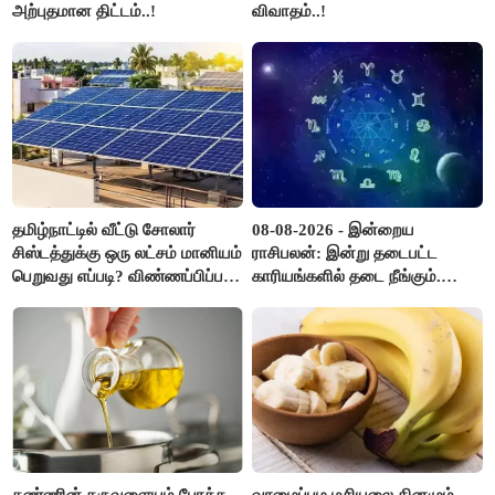
அற்புதமான திட்டம்..!
விவாதம்..!
தமிழ்நாட்டில் வீட்டு சோலார்
08-08-2026 - இன்றைய
சிஸ்டத்துக்கு ஒரு லட்சம் மானியம்
ராசிபலன்: இன்று தடைபட்ட
பெறுவது எப்படி? விண்ணப்பிப்பது
காரியங்களில் தடை நீங்கும்.
எப்படி?
பணவரத்து எதிர்பார்த்தபடி
இருக்கும். ஆன்மீக எண்ணம்
அதிகரிக்கும்..!
கண்ணின் கருவளையம் போக்க
வாழைப்பழ மசியலை தினமும்