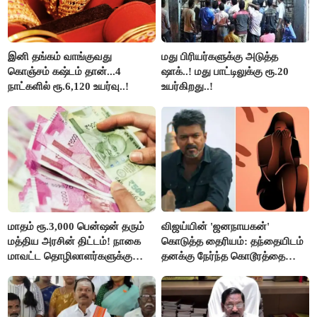
இனி தங்கம் வாங்குவது
மது பிரியர்களுக்கு அடுத்த
கொஞ்சம் கஷ்டம் தான்...4
ஷாக்..! மது பாட்டிலுக்கு ரூ.20
நாட்களில் ரூ.6,120 உயர்வு..!
உயர்கிறது..!
மாதம் ரூ.3,000 பென்ஷன் தரும்
விஜய்யின் 'ஜனநாயகன்'
மத்திய அரசின் திட்டம்! நாகை
கொடுத்த தைரியம்: தந்தையிடம்
மாவட்ட தொழிலாளர்களுக்கு
தனக்கு நேர்ந்த கொடூரத்தை
ஆட்சியர் வெளியிட்ட சூப்பர்
கூறிய சிறுமி!
செய்தி!