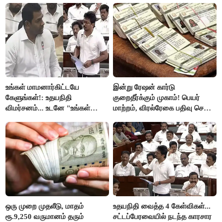
உங்கள் மாமனார்கிட்டயே
இன்று ரேஷன் கார்டு
கேளுங்கள்!: உதயநிதி
குறைதீர்க்கும் முகாம்! பெயர்
விமர்சனம்... உடனே "உங்கள்
மாற்றம், விரல்ரேகை பதிவு செய்ய
அப்பாவிடம் கேளுங்கள்" என
அரிய வாய்ப்பு!
ஆதவ் அர்ஜுனா பதிலடி!
ஒரு முறை முதலீடு, மாதம்
உதயநிதி வைத்த 4 கேள்விகள்...
ரூ.9,250 வருமானம் தரும்
சட்டப்பேரவையில் நடந்த காரசார