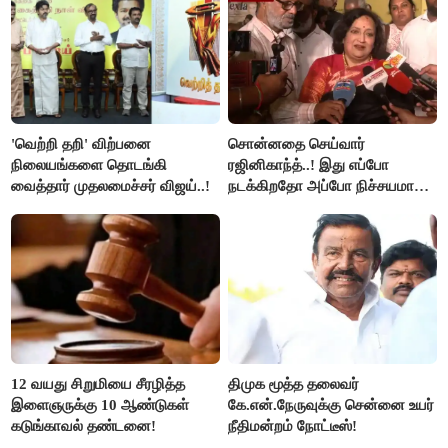
'வெற்றி தறி' விற்பனை
சொன்னதை செய்வார்
நிலையங்களை தொடங்கி
ரஜினிகாந்த்..! இது எப்போ
வைத்தார் முதலமைச்சர் விஜய்..!
நடக்கிறதோ அப்போ நிச்சயமாக
ரஜினி ₹1 கோடி தருவார் - லதா
ரஜினிகாந்த்..!
12 வயது சிறுமியை சீரழித்த
திமுக மூத்த தலைவர்
இளைஞருக்கு 10 ஆண்டுகள்
கே.என்.நேருவுக்கு சென்னை உயர்
கடுங்காவல் தண்டனை!
நீதிமன்றம் நோட்டீஸ்!