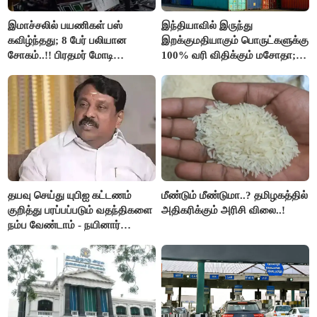
இமாச்சலில் பயணிகள் பஸ்
இந்தியாவில் இருந்து
கவிழ்ந்தது; 8 பேர் பலியான
இறக்குமதியாகும் பொருட்களுக்கு
சோகம்..!! பிரதமர் மோடி
100% வரி விதிக்கும் மசோதா;
இரங்கல்..!!
அமெரிக்கா நிறைவேற்றம்..!!
தயவு செய்து யுபிஐ கட்டணம்
மீண்டும் மீண்டுமா..? தமிழகத்தில்
குறித்து பரப்பப்படும் வதந்திகளை
அதிகரிக்கும் அரிசி விலை..!
நம்ப வேண்டாம் - நயினார்
நாகேந்திரன்..!!