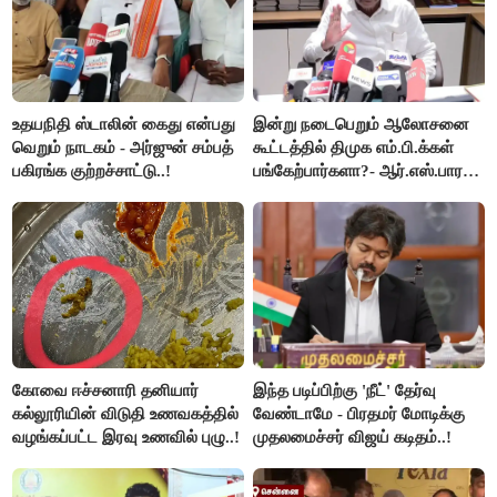
உதயநிதி ஸ்டாலின் கைது என்பது
இன்று நடைபெறும் ஆலோசனை
வெறும் நாடகம் - அர்ஜுன் சம்பத்
கூட்டத்தில் திமுக எம்.பி.க்கள்
பகிரங்க குற்றச்சாட்டு..!
பங்கேற்பார்களா?- ஆர்.எஸ்.பாரதி
விளக்கம்..!
கோவை ஈச்சனாரி தனியார்
இந்த படிப்பிற்கு 'நீட்' தேர்வு
கல்லூரியின் விடுதி உணவகத்தில்
வேண்டாமே - பிரதமர் மோடிக்கு
வழங்கப்பட்ட இரவு உணவில் புழு..!
முதலமைச்சர் விஜய் கடிதம்..!