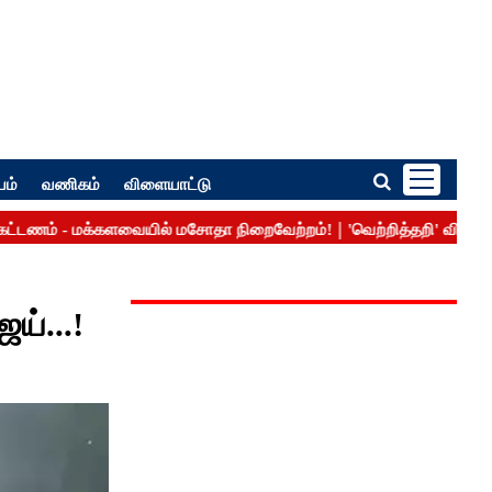
பம்
வணிகம்
விளையாட்டு
்...!