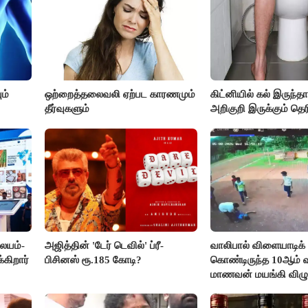
ம்
ஒற்றைத்தலைவலி ஏற்பட காரணமும்
கிட்னியில் கல் இருந்த
தீர்வுகளும்
அறிகுறி இருக்கும் தெர
லையம்-
அஜித்தின் 'டேர் டெவில்' ப்ரீ-
வாலிபால் விளையாடிக்
கிறார்
பிசினஸ் ரூ.185 கோடி?
கொண்டிருந்த 10ஆம் வக
மாணவன் மயங்கி விழுந
உயிரிழப்பு