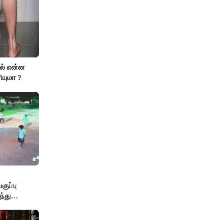
ால் என்ன
ியுமா ?
ுப்பு
்து