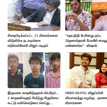
சிறைபிடிக்கப்பட்ட 11 மீனவர்களை
“உதயநிதி பேசினது தப்பு
விடுவிக்க நடவடிக்கை
அதனால்தான் போலீஸ் கைத
எடுக்கக்கோரி விஜய் கடிதம்
பண்ணாங்க”- விஷால்
இருவரை காதலித்ததால் விபரீதம்...
#BREAKING விஜய்யின்
2 காதலன்களும் சேர்ந்து சிறுமியை
விவாகரத்து வழக்கு - நாள
கூட்டு வன்கொடுமை செய்து
விசாரணை