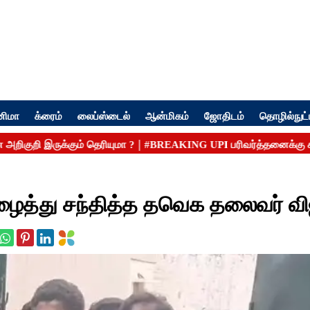
னிமா
க்ரைம்
லைப்ஸ்டைல்
ஆன்மிகம்
ஜோதிடம்
தொழில்நுட்
த்து சந்தித்த தவெக தலைவர் விஜய