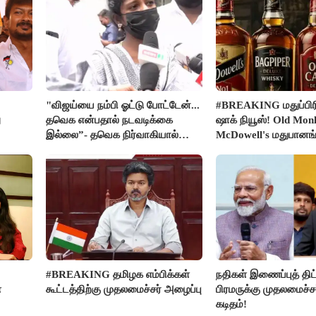
"விஜய்யை நம்பி ஓட்டு போட்டேன்...
#BREAKING மதுப்பிரி
ு
தவெக என்பதால் நடவடிக்கை
ஷாக் நியூஸ்! Old Mon
இல்லை”- தவெக நிர்வாகியால்
McDowell's மதுபான
பாதிக்கப்பட்ட பெண் கதறல்
விற்பனை செய்ய FSS
#BREAKING தமிழக எம்பிக்கள்
நதிகள் இணைப்புத் திட்
ை
கூட்டத்திற்கு முதலமைச்சர் அழைப்பு
பிரமருக்கு முதலமைச்ச
கடிதம்!