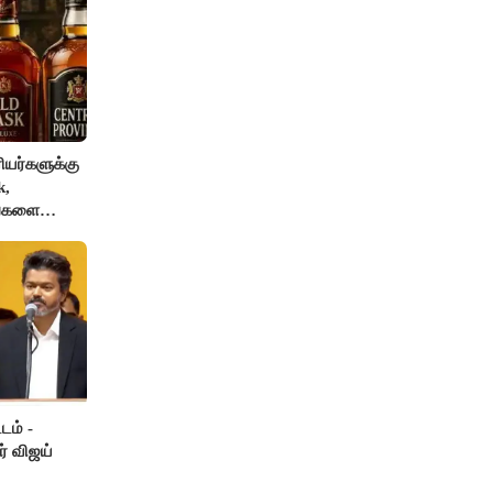
யர்களுக்கு
k,
ங்களை
AI தடை
டம் -
ர் விஜய்