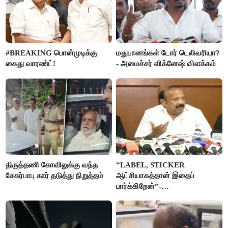
#BREAKING பொன்முடிக்கு
மதுபானங்கள் டோர் டெலிவரியா?
கைது வாரண்ட்!
- அமைச்சர் விக்னேஷ் விளக்கம்
திருத்தணி கோவிலுக்கு வந்த
“LABEL, STICKER
சேகர்பாபு கார் தடுத்து நிறுத்தம்
ஆட்சியாகத்தான் இதைப்
பார்க்கிறேன்”-
எம்.ஆர்.கே.பன்னீர்செல்வம்