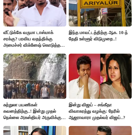
வீட்டுக்கே வருமா டாஸ்மாக்
இந்த மாவட்டத்திற்கு ஆக. 10-ந்
சரக்கு? பரவிய வதந்திக்கு
தேதி உள்ளூர் விடுமுறை..!
அமைச்சர் விக்னேஷ் கொடுத்த
விளக்கம்!
சுற்றுலா பயணிகள்
இன்று விஜய் – சங்கீதா
கவனத்திற்கு..! இன்று முதல்
விவாகரத்து வழக்கு: நேரில்
நெல்லை அகஸ்தியர் அருவிக்கு
ஆஜராவாரா முதல்வர் விஜய்..?
செல்ல தடை..!