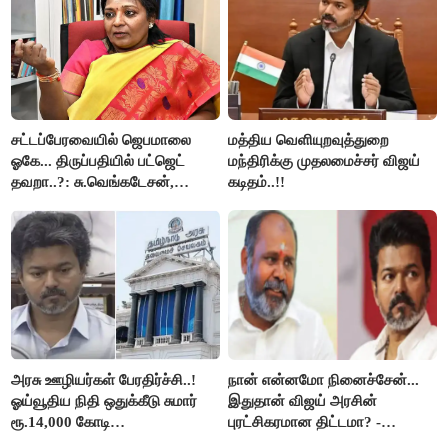
சட்டப்பேரவையில் ஜெபமாலை
மத்திய வெளியுறவுத்துறை
ஓகே... திருப்பதியில் பட்ஜெட்
மந்திரிக்கு முதலமைச்சர் விஜய்
தவறா..?: சு.வெங்கடேசன்,
கடிதம்..!!
திருமாவளவனுக்கு தமிழிசை
கேள்வி..!
அரசு ஊழியர்கள் பேரதிர்ச்சி..!
நான் என்னமோ நினைச்சேன்...
ஓய்வூதிய நிதி ஒதுக்கீடு சுமார்
இதுதான் விஜய் அரசின்
ரூ.14,000 கோடி
புரட்சிகரமான திட்டமா? -
குறைக்கப்பட்டுள்ளது..!
ஆர்.பி.உதயகுமார்..!