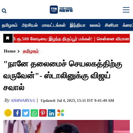
தமிழகம்
அரசியல்
மாவட்டங்கள்
இந்தியா
உலகம்
சினிமா
க்ரைம
Home
தமிழகம்
"நானே தலைமைச் செயலகத்திற்கு
வருவேன்"- ஸ்டாலினுக்கு விஜய்
சவால்
By
Updated: Jul 4, 2025, 15:11 IST
9:41:49 AM
AISHWARYA G