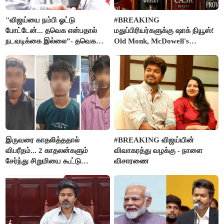
"விஜய்யை நம்பி ஓட்டு
#BREAKING
போட்டேன்... தவெக என்பதால்
மதுப்பிரியர்களுக்கு ஷாக் நியூஸ்!
நடவடிக்கை இல்லை”- தவெக
Old Monk, McDowell's
நிர்வாகியால் பாதிக்கப்பட்ட பெண்
மதுபானங்களை விற்பனை செய்ய
கதறல்
FSSAI தடை
இருவரை காதலித்ததால்
#BREAKING விஜய்யின்
விபரீதம்... 2 காதலன்களும்
விவாகரத்து வழக்கு - நாளை
சேர்ந்து சிறுமியை கூட்டு
விசாரணை
வன்கொடுமை செய்து கொலை
செய்த கொடூரம்