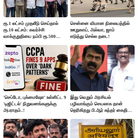
ரூ.1 லட்சம் முதலீடு செய்தால்
சென்னை விமான நிலையத்தில்
ரூ.10 லட்சம்: கவர்ச்சி
ஊறுகாய், அல்வா, ஜாம்
வாக்குறுதியை நம்பி ரூ.500
எடுத்து செல்ல தடை!
கோடியை இழந்த திருப்பூர்
மக்கள்!
'செப்டோ, புக்மைஷோ' உள்ளிட்ட 9
இது வெறும் அரசியல்
'டிஜிட்டல்' நிறுவனங்களுக்கு
பழிவாங்கும் செயலாக தான்
அபராதம்..!
தெரிகிறது பி.ஆர் சுந்தர் கைதிற்கு
சீமான் கடும் கண்டனம்..!