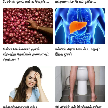
பேச்சின் மூலம் காரிய வெற்றி
வந்தால் எந்த நோய் ஓடும்
உண்டாகும். அடுத்தவரை நம்பி
தெரியுமா ?
பொறுப்புகளை ஒப்படைப்பதில்
கவனம் தேவை..!
சின்ன வெங்காயம் மூலம்
கல்லீரல் சீராக செயல்பட உதவும்
எந்தெந்த நோய்கள் குணமாகும்
இந்த ஜூஸ்
தெரியுமா ?
ஒற்றைத்தலைவலி ஏற்பட
கிட்னியில் கல் இருந்தால் என்ன