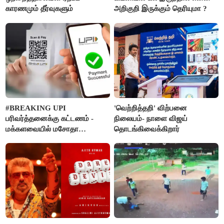
காரணமும் தீர்வுகளும்
அறிகுறி இருக்கும் தெரியுமா ?
#BREAKING UPI
'வெற்றித்தறி' விற்பனை
பரிவர்த்தனைக்கு கட்டணம் -
நிலையம்- நாளை விஜய்
மக்களவையில் மசோதா
தொடங்கிவைக்கிறார்
நிறைவேற்றம்!