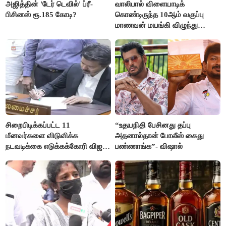
அஜித்தின் 'டேர் டெவில்' ப்ரீ-
வாலிபால் விளையாடிக்
பிசினஸ் ரூ.185 கோடி?
கொண்டிருந்த 10ஆம் வகுப்பு
மாணவன் மயங்கி விழுந்து
உயிரிழப்பு
சிறைபிடிக்கப்பட்ட 11
“உதயநிதி பேசினது தப்பு
மீனவர்களை விடுவிக்க
அதனால்தான் போலீஸ் கைது
நடவடிக்கை எடுக்கக்கோரி விஜய்
பண்ணாங்க”- விஷால்
கடிதம்