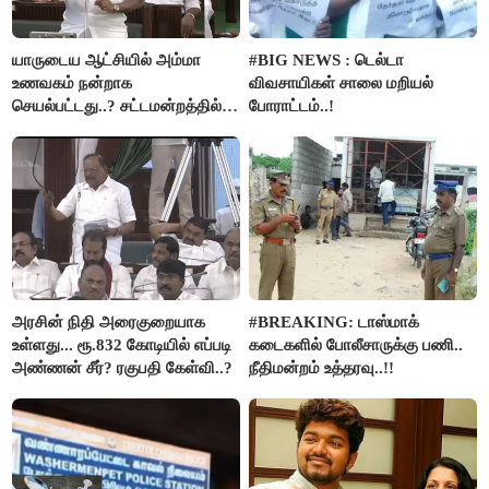
யாருடைய ஆட்சியில் அம்மா
#BIG NEWS : டெல்டா
உணவகம் நன்றாக
விவசாயிகள் சாலை மறியல்
செயல்பட்டது..? சட்டமன்றத்தில்
போராட்டம்..!
நடந்த காரசார விவாதம்..!
அரசின் நிதி அரைகுறையாக
#BREAKING: டாஸ்மாக்
உள்ளது... ரூ.832 கோடியில் எப்படி
கடைகளில் போலீசாருக்கு பணி..
அண்ணன் சீர்? ரகுபதி கேள்வி..?
நீதிமன்றம் உத்தரவு..!!