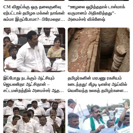
CM விஜய்க்கு ஒரு தலைகுனிவு
“ஊழலை ஒழித்ததால் டாஸ்மாக்
ஏற்பட்டால் தமிழக மக்கள் நாங்கள்
வருமானம் அதிகரித்தது”-
சும்மா இருப்போமா?- பிரேமலதா
அமைச்சர் விக்னேஷ்
விஜயகாந்த்
இப்போது நடக்கும் ஆட்சியும்
தமிழர்களின் மரபணு ரகசியம்
ஜெயலலிதா ஆட்சிதான் –
உடைந்தது! கீழடி டிஎன்ஏ ஆய்வில்
சட்டமன்றத்தில் அமைச்சர் ஆதவ்
வெளிவந்த உலகத் தமிழர்களை
அர்ஜுனா அதிரடி பேச்சு!
மெய்சிலிர்க்க வைக்கும் உண்மை!