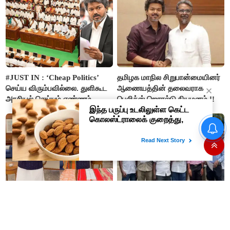
#JUST IN : ‘Cheap Politics’
தமிழக மாநில சிறுபான்மையினர்
செய்ய விரும்பவில்லை. துளிகூட
ஆணையத்தின் தலைவராக
அரசியல் செய்யும் எண்ணம்
பெலிக்ஸ் ஜெரால்டு நியமனம்.!!
இல்லை - உதயநிதிக்கு முதல்வர்
விஜய் பதில்!
“ஊழலை ஒழித்ததால் டாஸ்மாக்
வருமானம் அதிகரித்தது”-
அமைச்சர் விக்னேஷ்
நெசவாளர்களுக்கு ஆதரவாக
ரூ.1 லட்சம் முதலீடு செய்தால்
வீடியோ வெளியிட்டு பிரதமர்
ரூ.10 லட்சம்: கவர்ச்சி
மோடி வேண்டுகோள்!
வாக்குறுதியை நம்பி ரூ.500