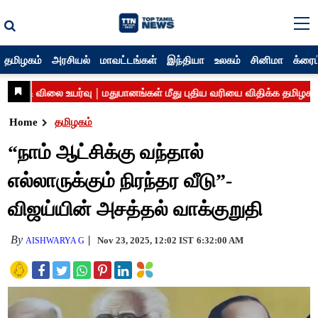
தமிழகம்
அரசியல்
மாவட்டங்கள்
இந்தியா
உலகம்
சினிமா
க்ரைம
Home
தமிழகம்
“நாம் ஆட்சிக்கு வந்தால்
எல்லாருக்கும் நிரந்தர வீடு”-
விஜய்யின் அசத்தல் வாக்குறுதி
By
Nov 23, 2025, 12:02 IST
6:32:00 AM
AISHWARYA G