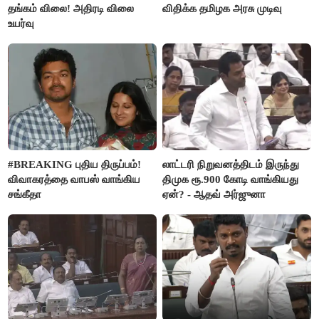
தங்கம் விலை! அதிரடி விலை
விதிக்க தமிழக அரசு முடிவு
உயர்வு
#BREAKING புதிய திருப்பம்!
லாட்டரி நிறுவனத்திடம் இருந்து
விவாகரத்தை வாபஸ் வாங்கிய
திமுக ரூ.900 கோடி வாங்கியது
சங்கீதா
ஏன்? - ஆதவ் அர்ஜுனா