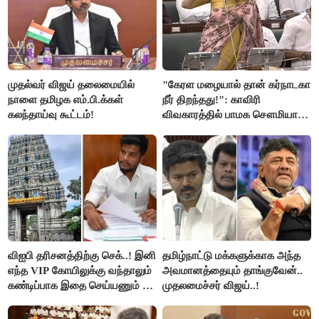
முதல்வர் விஜய் தலைமையில்
"கேரள மழையால் தான் கர்நாடகா
நாளை தமிழக எம்.பி.க்கள்
நீர் திறந்தது!": காவிரி
கலந்தாய்வு கூட்டம்!
விவகாரத்தில் பாமக சௌமியா
அன்புமணி சாடல்!
விஐபி தரிசனத்திற்கு செக்..! இனி
தமிழ்நாட்டு மக்களுக்காக அந்த
எந்த VIP கோயிலுக்கு வந்தாலும்
அவமானத்தையும் தாங்குவேன்..
கண்டிப்பாக இதை செய்யணும் -
முதலமைச்சர் விஜய்..!
அமைச்சர் ரமேஷ்..!