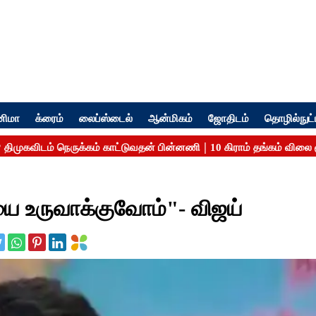
னிமா
க்ரைம்
லைப்ஸ்டைல்
ஆன்மிகம்
ஜோதிடம்
தொழில்நுட்
ை உருவாக்குவோம்"- விஜய்