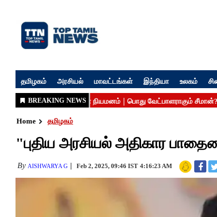
தமிழகம்
அரசியல்
மாவட்டங்கள்
இந்தியா
உலகம்
சி
Home
தமிழகம்
"புதிய அரசியல் அதிகார பாதைய
By
Feb 2, 2025, 09:46 IST
4:16:23 AM
AISHWARYA G