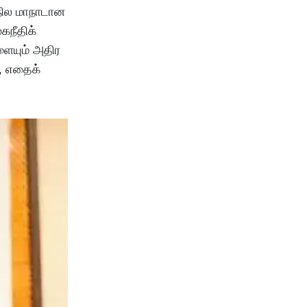
நில மாநாடான
கநீதிக்
ையும் அதிர
, எதைக்