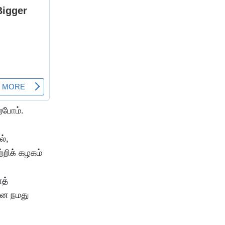
்போம்.
்,
றிக் கழகம்
த்
என நமது