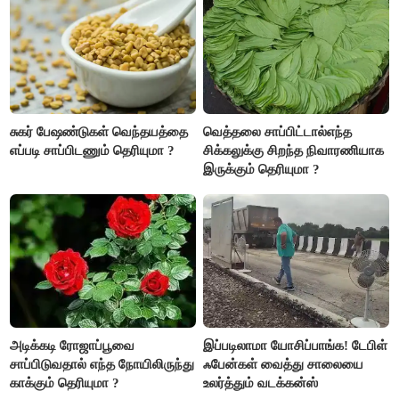
சுகர் பேஷண்டுகள் வெந்தயத்தை
வெத்தலை சாப்பிட்டால்எந்த
எப்படி சாப்பிடணும் தெரியுமா ?
சிக்கலுக்கு சிறந்த நிவாரணியாக
இருக்கும் தெரியுமா ?
அடிக்கடி ரோஜாப்பூவை
இப்படிலாமா யோசிப்பாங்க! டேபிள்
சாப்பிடுவதால் எந்த நோயிலிருந்து
ஃபேன்கள் வைத்து சாலையை
காக்கும் தெரியுமா ?
உலர்த்தும் வடக்கன்ஸ்