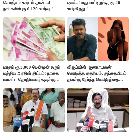
கொஞ்சம் கஷ்டம் தான்...4
ஷாக்..! மது பாட்டிலுக்கு ரூ.20
நாட்களில் ரூ.6,120 உயர்வு..!
உயர்கிறது..!
மாதம் ரூ.3,000 பென்ஷன் தரும்
விஜய்யின் 'ஜனநாயகன்'
மத்திய அரசின் திட்டம்! நாகை
கொடுத்த தைரியம்: தந்தையிடம்
மாவட்ட தொழிலாளர்களுக்கு
தனக்கு நேர்ந்த கொடூரத்தை
ஆட்சியர் வெளியிட்ட சூப்பர்
கூறிய சிறுமி!
செய்தி!