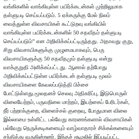
வங்கிகளில் வாங்கியுள்ள பயிர்க்கடன்கள் முற்றிலுமாக
தள்ளுபடி செய்யப்படும். 5 ஏக்கருக்கு மேல் நிலம்
வைத்துள்ள விவசாயிகள் கூட்டுறவு வங்கியில்
வாங்கியுள்ள பயிர்க்கடன்களில் 50 சதவீதம் தள்ளுபடி
செய்யப்படும்” என அறிவிக்கப்பட்டிருந்தது. அதாவது குறு,
சிறு விவசாயிகளுக்கு முழுமையாகவும், பெரு
விவசாயிகளுக்கு 50 சதவீதமும் தள்ளுபடி என்று
வாக்குறுதி அளிக்கப்பட்டது. ஆனால் தற்போது
அறிவிக்கப்பட்டுள்ள பயிர்க்கடன் தள்ளுபடி மூலம்
விவசாயிகளை கேவலப்படுத்தி பிச்சை
போட்டுள்ளது.மூலதனச் செலவு அதிகரிப்பு, இடுபொருள்
விலையேற்றம், பருவநிலை மாற்றம், இயற்கைப் பேரிடர்கள்,
நீர் பற்றாக்குறை, விளைச்சல் குறைவு, போதுமான விலை
இல்லாமை உள்ளிட்ட பல்வேறு காரணங்களால் விவசாயிகள்
பல்வேறு நெருக்கடிகளையும் வாழ்வாதாரச் சிக்கல்களையும்
சந்தித்து வருகின்றனர். இந்தச் சூழலில் இப்படிப்பட்ட