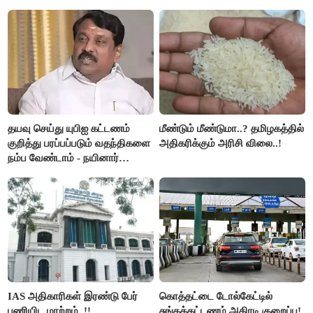
இரங்கல்..!!
அமெரிக்கா நிறைவேற்றம்..!!
தயவு செய்து யுபிஐ கட்டணம்
மீண்டும் மீண்டுமா..? தமிழகத்தில்
குறித்து பரப்பப்படும் வதந்திகளை
அதிகரிக்கும் அரிசி விலை..!
நம்ப வேண்டாம் - நயினார்
நாகேந்திரன்..!!
IAS அதிகாரிகள் இரண்டு பேர்
கொத்தட்டை டோல்கேட்டில்
பணியிட மாற்றம்..!!
சுங்கக்கட்டணம் அதிரடி குறைப்பு!