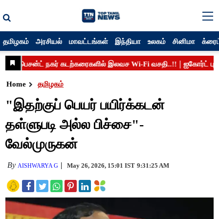
தமிழகம்
அரசியல்
மாவட்டங்கள்
இந்தியா
உலகம்
சினிமா
க்ரைம
Home
தமிழகம்
"இதற்குப் பெயர் பயிர்க்கடன்
தள்ளுபடி அல்ல பிச்சை"-
வேல்முருகன்
By
May 26, 2026, 15:01 IST
9:31:25 AM
AISHWARYA G