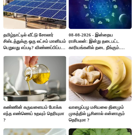
தமிழ்நாட்டில் வீட்டு சோலார்
08-08-2026 - இன்றைய
சிஸ்டத்துக்கு ஒரு லட்சம் மானியம்
ராசிபலன்: இன்று தடைபட்ட
பெறுவது எப்படி? விண்ணப்பிப்பது
காரியங்களில் தடை நீங்கும்.
எப்படி?
பணவரத்து எதிர்பார்த்தபடி
இருக்கும். ஆன்மீக எண்ணம்
அதிகரிக்கும்..!
கண்ணின் கருவளையம் போக்க
வாழைப்பழ மசியலை தினமும்
எந்த எண்ணெய் உதவும் தெரியுமா
முகத்தில் பூசினால் என்னாகும்
?
தெரியுமா ?