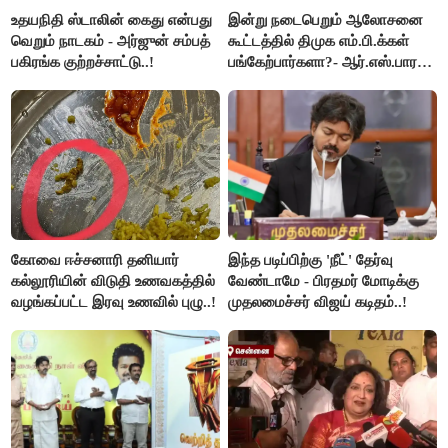
உதயநிதி ஸ்டாலின் கைது என்பது
இன்று நடைபெறும் ஆலோசனை
வெறும் நாடகம் - அர்ஜுன் சம்பத்
கூட்டத்தில் திமுக எம்.பி.க்கள்
பகிரங்க குற்றச்சாட்டு..!
பங்கேற்பார்களா?- ஆர்.எஸ்.பாரதி
விளக்கம்..!
கோவை ஈச்சனாரி தனியார்
இந்த படிப்பிற்கு 'நீட்' தேர்வு
கல்லூரியின் விடுதி உணவகத்தில்
வேண்டாமே - பிரதமர் மோடிக்கு
வழங்கப்பட்ட இரவு உணவில் புழு..!
முதலமைச்சர் விஜய் கடிதம்..!