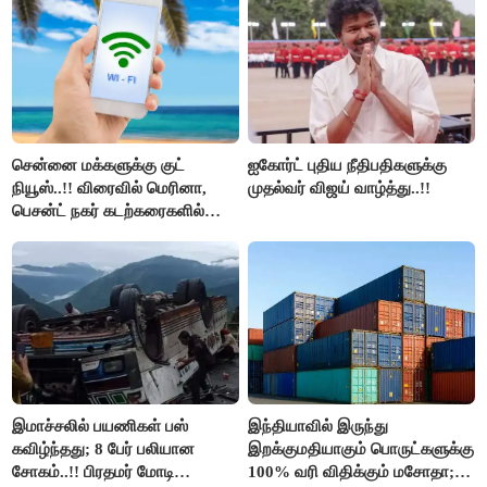
சென்னை மக்களுக்கு குட்
ஐகோர்ட் புதிய நீதிபதிகளுக்கு
நியூஸ்..!! விரைவில் மெரினா,
முதல்வர் விஜய் வாழ்த்து..!!
பெசன்ட் நகர் கடற்கரைகளில்
இலவச Wi-Fi வசதி..!!
இமாச்சலில் பயணிகள் பஸ்
இந்தியாவில் இருந்து
கவிழ்ந்தது; 8 பேர் பலியான
இறக்குமதியாகும் பொருட்களுக்கு
சோகம்..!! பிரதமர் மோடி
100% வரி விதிக்கும் மசோதா;