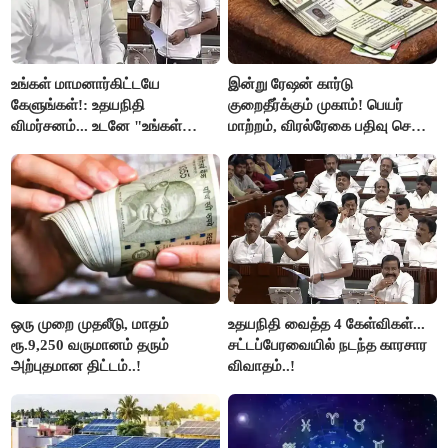
உங்கள் மாமனார்கிட்டயே
இன்று ரேஷன் கார்டு
கேளுங்கள்!: உதயநிதி
குறைதீர்க்கும் முகாம்! பெயர்
விமர்சனம்... உடனே "உங்கள்
மாற்றம், விரல்ரேகை பதிவு செய்ய
அப்பாவிடம் கேளுங்கள்" என
அரிய வாய்ப்பு!
ஆதவ் அர்ஜுனா பதிலடி!
ஒரு முறை முதலீடு, மாதம்
உதயநிதி வைத்த 4 கேள்விகள்...
ரூ.9,250 வருமானம் தரும்
சட்டப்பேரவையில் நடந்த காரசார
அற்புதமான திட்டம்..!
விவாதம்..!