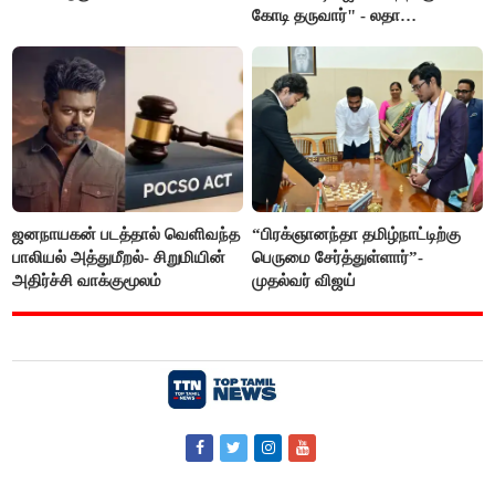
கோடி தருவார்" - லதா
ரஜினிகாந்த்
ஜனநாயகன் படத்தால் வெளிவந்த
“பிரக்ஞானந்தா தமிழ்நாட்டிற்கு
பாலியல் அத்துமீறல்- சிறுமியின்
பெருமை சேர்த்துள்ளார்”-
அதிர்ச்சி வாக்குமூலம்
முதல்வர் விஜய்