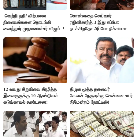
'வெற்றி தறி' விற்பனை
சொன்னதை செய்வார்
நிலையங்களை தொடங்கி
ரஜினிகாந்த்..! இது எப்போ
வைத்தார் முதலமைச்சர் விஜய்..!
நடக்கிறதோ அப்போ நிச்சயமாக
ரஜினி ₹1 கோடி தருவார் - லதா
ரஜினிகாந்த்..!
12 வயது சிறுமியை சீரழித்த
திமுக மூத்த தலைவர்
இளைஞருக்கு 10 ஆண்டுகள்
கே.என்.நேருவுக்கு சென்னை உயர்
கடுங்காவல் தண்டனை!
நீதிமன்றம் நோட்டீஸ்!