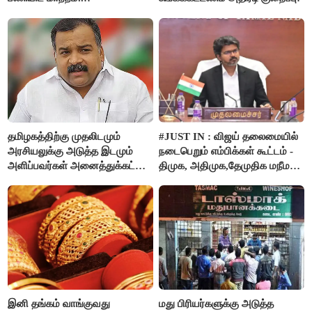
தமிழகத்திற்கு முதலிடமும்
#JUST IN : விஜய் தலைமையில்
அரசியலுக்கு அடுத்த இடமும்
நடைபெறும் எம்பிக்கள் கூட்டம் -
அளிப்பவர்கள் அனைத்துக்கட்சி
திமுக, அதிமுக,தேமுதிக மநீம
கூட்டத்தில் நிச்சயம்
புறக்கணிப்பு..!
பங்கேற்பார்கள் - மாணிக்கம்
தாகூர்..!!
இனி தங்கம் வாங்குவது
மது பிரியர்களுக்கு அடுத்த