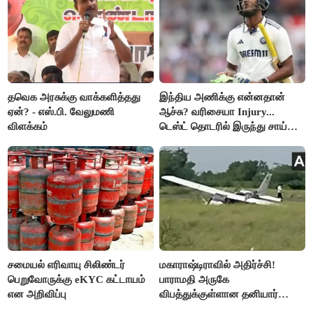
தவெக அரசுக்கு வாக்களித்தது
இந்திய அணிக்கு என்னதான்
ஏன்? - எஸ்.பி. வேலுமணி
ஆச்சு? வரிசையா Injury...
விளக்கம்
டெஸ்ட் தொடரில் இருந்து சாய்
சுதர்சனும் விலகல்
சமையல் எரிவாயு சிலிண்டர்
மகாராஷ்டிராவில் அதிர்ச்சி!
பெறுவோருக்கு eKYC கட்டாயம்
பாராமதி அருகே
என அறிவிப்பு
விபத்துக்குள்ளான தனியார்
பயிற்சி விமானம்