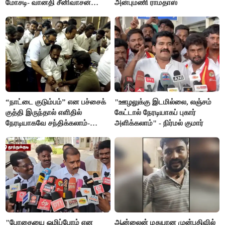
மோசடி- வானதி சீனிவாசன்
அன்புமணி ராமதாஸ்
கண்டனம்
“நாட்டை குடும்பம்” என பச்சைக்
"ஊழலுக்கு இடமில்லை, லஞ்சம்
குத்தி இருந்தால் எளிதில்
கேட்டால் நேரடியாகப் புகார்
நேரடியாகவே சந்திக்கலாம்-
அளிக்கலாம்" - நிர்மல் குமார்
சரத்குமார்
"போதையை ஒழிப்போம் என
ஆன்லைன் மதுபான முன்பதிவில்