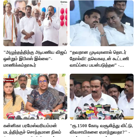
"அழுத்தத்திற்கு அடிபணிய விஜய்
“தவறான முடிவுகளால் தொடர்
ஒன்றும் இபிஎஸ் இல்லை"-
தோல்வி! தவெகவுடன் கூட்டணி
மாணிக்கம்தாகூர்
வாய்ப்பை பயன்படுத்தல” -
இபிஎஸ் மீது சரமாரி குற்றச்சாட்டு
கன்னிகா பரமேஸ்வரியம்மன்
"ரூ.1500 கோடி வசூலித்து விட்டு,
மடத்திற்குச் சொந்தமான நிலம்
விவசாயிகளை ஏமாற்றுவதா?'' -