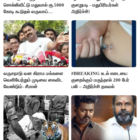
சொல்லிவிட்டு மதுவால் ரூ.5000
குளறுபடி - மதுபிரியர்கள்
கோடி கூடுதல் வருவாய்
அதிர்ச்சி!
கிடைக்கும்னு சொல்றாங்க”-
மார்க்கண்டேயன்
வருசநாடு வன கிராம மக்களை
#BREAKING உடல் எடையை
வெளியேற்றும் முடிவை கைவிட
குறைக்கும் மருந்தால் 200 பேர்
வேண்டும்- சீமான்
பலி – அதிர்ச்சி தகவல்