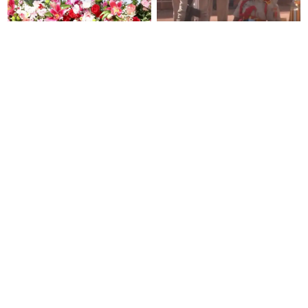
“தோளோடு தோள் நிற்போம்”-
அமித்ஷா பங்கேற்ற நிகழ்ச்சி-
அமித்ஷா
அணிவகுப்பில் நின்றிருந்த
காவலர்கள் மயக்கம்
#BREAKING தனியார்
அசாம் வெள்ளம் - உயிரிழந்தோர்
மயமாகும் குலசேகரப்பட்டினம்
எண்ணிக்கை 99 ஆக உயர்வு!
ராக்கெட் ஏவுதளம்!