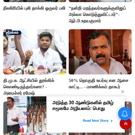
நீலகிரியில் புலி தாக்கி ஒருவர் பலி
“நன்றி மறந்தவர்களுக்குவிஜய்
அல்வா கொடுத்துவிட்டார்”-
ஆர்.பி.உதயகுமார்
தி.மு.க. ஆட்சியில் தூங்கிக்
50% தொகுதி உயர்வு என ஆசை
கொண்டிருந்தார்களா? -
காட்டி... - மாணிக்கம் தாகூர்
அமைச்சர் ரமேஷ்
இந்திய அணிக்கு என்னதான்
ஆச்சு? வரிசையா Injury...
டெஸ்ட் தொடரில் இருந்து சாய்
சுதர்சனும் விலகல்