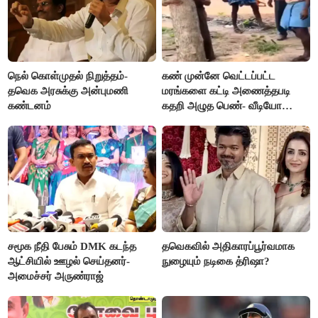
நெல் கொள்முதல் நிறுத்தம்-
கண் முன்னே வெட்டப்பட்ட
தவெக அரசுக்கு அன்புமணி
மரங்களை கட்டி அணைத்தபடி
கண்டனம்
கதறி அழுத பெண்- வீடியோ
வைரல்
சமூக நீதி பேசும் DMK கடந்த
தவெகவில் அதிகாரப்பூர்வமாக
ஆட்சியில் ஊழல் செய்தனர்-
நுழையும் நடிகை த்ரிஷா?
அமைச்சர் அருண்ராஜ்