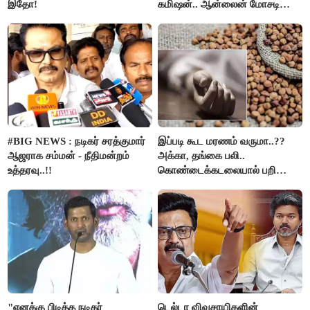
இதோ!
கமிஷன்.. ஆன்லைன் மோசடி
கும்பலுக்கு உதவிய வாலிபர்
கைது..!!
#BIG NEWS : நடிகர் சரத்குமார்
இப்படி கூட மரணம் வருமா..??
ஆஜராக சம்மன் - நீதிமன்றம்
அக்கா, தங்கை பலி..
உத்தரவு..!!
கொண்டைக்கடலையால் பறிபோன
உயிர்கள்..!!
"எனக்கு பிடித்த நடிகர்
டெல்டா விவசாயிகளின்