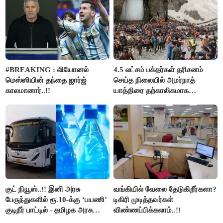
#BREAKING : லியோனல்
4.5 லட்சம் பக்தர்கள் தரிசனம்
மெஸ்ஸியின் தந்தை ஜார்ஜ்
செய்த நிலையில் அமர்நாத்
காலமானார்..!!
யாத்திரை தற்காலிகமாக
நிறுத்தம்..!!
குட் நியூஸ்..!! இனி அரசு
வங்கியில் வேலை தேடுகிறீர்களா?
பேருந்துகளில் ரூ.10-க்கு ‘பயணி’
டிகிரி முடித்தவர்கள்
குடிநீர் பாட்டில் - தமிழக அரசு
விண்ணப்பிக்கலாம்..!!
அறிவிப்பு..!!