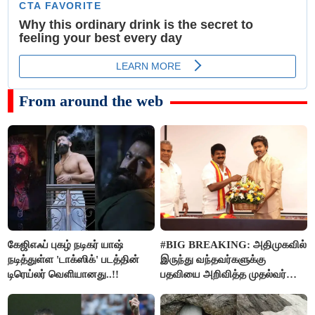
From around the web
கேஜிஎஃப் புகழ் நடிகர் யாஷ்
#BIG BREAKING: அதிமுகவில்
நடித்துள்ள 'டாக்‌ஸிக்' படத்தின்
இருந்து வந்தவர்களுக்கு
டிரெய்லர் வெளியானது..!!
பதவியை அறிவித்த முதல்வர்
விஜய்..!!