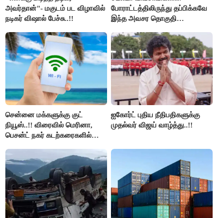
அவர்தான்"- மகுடம் பட விழாவில்
போராட்டத்திலிருந்து தப்பிக்கவே
நடிகர் விஷால் பேச்சு..!!
இந்த அவசர தொகுதி
மறுவரையறை நாடகத்தை
அரங்கேற்றுகிறார் முதலமைச்சர் -
திமுக ஐடி விங்..!!
சென்னை மக்களுக்கு குட்
ஐகோர்ட் புதிய நீதிபதிகளுக்கு
நியூஸ்..!! விரைவில் மெரினா,
முதல்வர் விஜய் வாழ்த்து..!!
பெசன்ட் நகர் கடற்கரைகளில்
இலவச Wi-Fi வசதி..!!