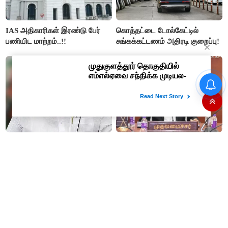
IAS அதிகாரிகள் இரண்டு பேர்
கொத்தட்டை டோல்கேட்டில்
பணியிட மாற்றம்..!!
சுங்கக்கட்டணம் அதிரடி குறைப்பு!
தமிழகத்திற்கு முதலிடமும்
#JUST IN : விஜய் தலைமையில்
அரசியலுக்கு அடுத்த இடமும்
நடைபெறும் எம்பிக்கள் கூட்டம் -
அளிப்பவர்கள் அனைத்துக்கட்சி
திமுக, அதிமுக,தேமுதிக மநீம
கூட்டத்தில் நிச்சயம்
புறக்கணிப்பு..!
பங்கேற்பார்கள் - மாணிக்கம்
தாகூர்..!!