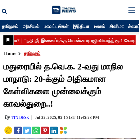
தமிழகம்
அரசியல்
மாவட்டங்கள்
இந்தியா
உலகம்
சினிமா
க்ரைம
Home
தமிழகம்
மதுரையில் த.வெ.க. 2-வது மாநில
மாநாடு: 20-க்கும் அதிகமான
கேள்விகளை முன்வைக்கும்
காவல்துறை..!
By
Jul 22, 2025, 05:15 IST
11:45:23 PM
TTN DESK