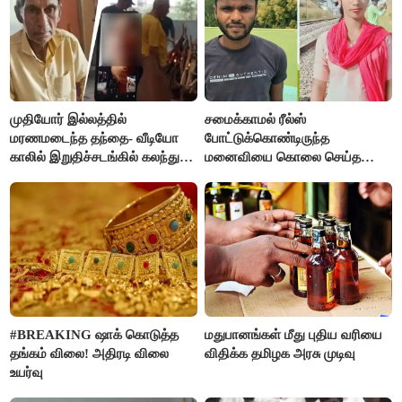
முதியோர் இல்லத்தில்
சமைக்காமல் ரீல்ஸ்
மரணமடைந்த தந்தை- வீடியோ
போட்டுக்கொண்டிருந்த
காலில் இறுதிச்சடங்கில் கலந்து
மனைவியை கொலை செய்த
கொண்ட மகள்கள்
கணவர்!
#BREAKING ஷாக் கொடுத்த
மதுபானங்கள் மீது புதிய வரியை
தங்கம் விலை! அதிரடி விலை
விதிக்க தமிழக அரசு முடிவு
உயர்வு