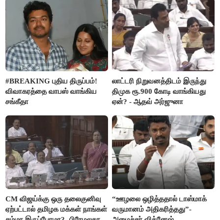
#BREAKING புதிய திருப்பம்!
லாட்டரி நிறுவனத்திடம் இருந்து
விவாகரத்தை வாபஸ் வாங்கிய
திமுக ரூ.900 கோடி வாங்கியது
சங்கீதா
ஏன்? - ஆதவ் அர்ஜுனா
CM விஜய்க்கு ஒரு தலைகுனிவு
“ஊழலை ஒழித்ததால் டாஸ்மாக்
ஏற்பட்டால் தமிழக மக்கள் நாங்கள்
வருமானம் அதிகரித்தது”-
சும்மா இருப்போமா?- பிரேமலதா
அமைச்சர் விக்னேஷ்