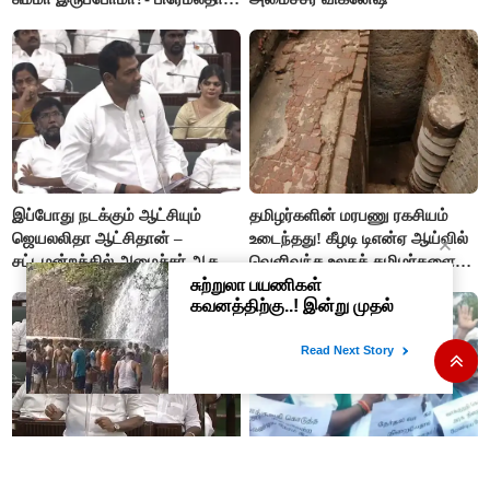
விஜயகாந்த்
இப்போது நடக்கும் ஆட்சியும்
தமிழர்களின் மரபணு ரகசியம்
ஜெயலலிதா ஆட்சிதான் –
உடைந்தது! கீழடி டிஎன்ஏ ஆய்வில்
சட்டமன்றத்தில் அமைச்சர் ஆதவ்
வெளிவந்த உலகத் தமிழர்களை
அர்ஜுனா அதிரடி பேச்சு!
மெய்சிலிர்க்க வைக்கும் உண்மை!
யாருடைய ஆட்சியில் அம்மா
#BIG NEWS : டெல்டா