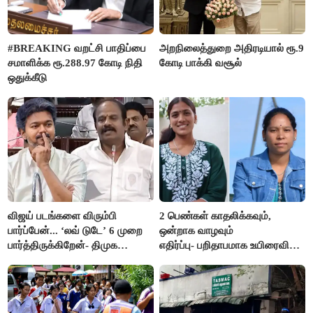
#BREAKING வறட்சி பாதிப்பை
அறநிலைத்துறை அதிரடியால் ரூ.9
சமாளிக்க ரூ.288.97 கோடி நிதி
கோடி பாக்கி வசூல்
ஒதுக்கீடு
விஜய் படங்களை விரும்பி
2 பெண்கள் காதலிக்கவும்,
பார்ப்பேன்... ‘லவ் டுடே’ 6 முறை
ஒன்றாக வாழவும்
பார்த்திருக்கிறேன்- திமுக
எதிர்ப்பு- பறிதாபமாக உயிரைவிட்ட
எம்.எல்.ஏ.நெகிழ்ச்சி
ஜோடி