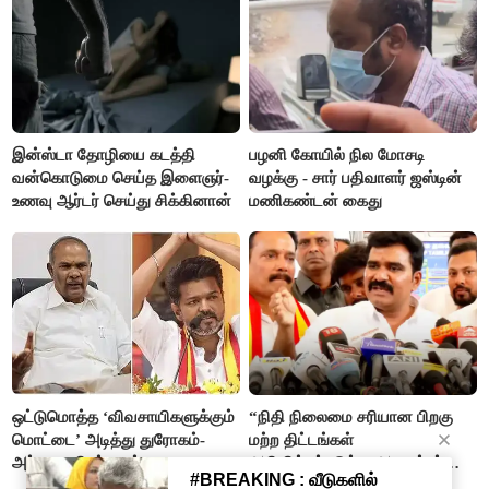
இன்ஸ்டா தோழியை கடத்தி
பழனி கோயில் நில மோசடி
வன்கொடுமை செய்த இளைஞர்-
வழக்கு - சார் பதிவாளர் ஜஸ்டின்
உணவு ஆர்டர் செய்து சிக்கினான்
மணிகண்டன் கைது
ஒட்டுமொத்த ‘விவசாயிகளுக்கும்
“நிதி நிலைமை சரியான பிறகு
மொட்டை’ அடித்து துரோகம்-
மற்ற திட்டங்கள்
அப்பாவு விமர்சனம்
அறிவிக்கப்படும்”- அமைச்சர்
நிர்மல்குமார் விளக்கம்