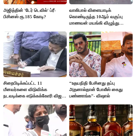
அஜித்தின் 'டேர் டெவில்' ப்ரீ-
வாலிபால் விளையாடிக்
பிசினஸ் ரூ.185 கோடி?
கொண்டிருந்த 10ஆம் வகுப்பு
மாணவன் மயங்கி விழுந்து
உயிரிழப்பு
சிறைபிடிக்கப்பட்ட 11
“உதயநிதி பேசினது தப்பு
மீனவர்களை விடுவிக்க
அதனால்தான் போலீஸ் கைது
நடவடிக்கை எடுக்கக்கோரி விஜய்
பண்ணாங்க”- விஷால்
கடிதம்