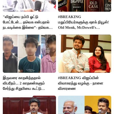
"விஜய்யை நம்பி ஓட்டு
#BREAKING
போட்டேன்... தவெக என்பதால்
மதுப்பிரியர்களுக்கு ஷாக் நியூஸ்!
நடவடிக்கை இல்லை”- தவெக
Old Monk, McDowell's
நிர்வாகியால் பாதிக்கப்பட்ட பெண்
மதுபானங்களை விற்பனை செய்ய
கதறல்
FSSAI தடை
இருவரை காதலித்ததால்
#BREAKING விஜய்யின்
விபரீதம்... 2 காதலன்களும்
விவாகரத்து வழக்கு - நாளை
சேர்ந்து சிறுமியை கூட்டு
விசாரணை
வன்கொடுமை செய்து கொலை
செய்த கொடூரம்