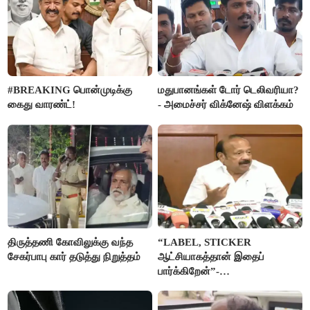
#BREAKING பொன்முடிக்கு
மதுபானங்கள் டோர் டெலிவரியா?
கைது வாரண்ட்!
- அமைச்சர் விக்னேஷ் விளக்கம்
திருத்தணி கோவிலுக்கு வந்த
“LABEL, STICKER
சேகர்பாபு கார் தடுத்து நிறுத்தம்
ஆட்சியாகத்தான் இதைப்
பார்க்கிறேன்”-
எம்.ஆர்.கே.பன்னீர்செல்வம்