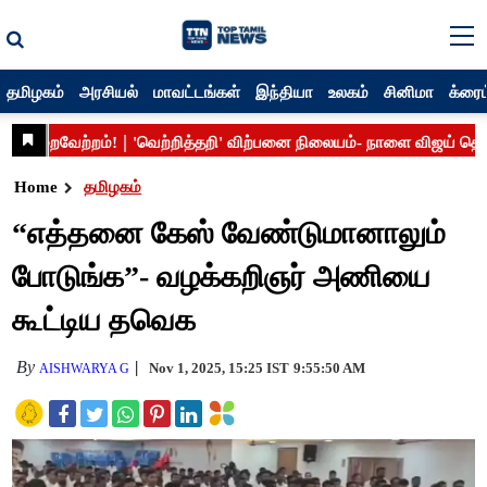
தமிழகம்
அரசியல்
மாவட்டங்கள்
இந்தியா
உலகம்
சினிமா
க்ரைம
Home
தமிழகம்
“எத்தனை கேஸ் வேண்டுமானாலும்
போடுங்க”- வழக்கறிஞர் அணியை
கூட்டிய தவெக
By
Nov 1, 2025, 15:25 IST
9:55:50 AM
AISHWARYA G