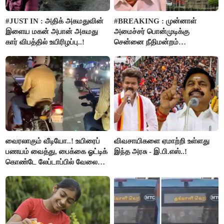
#JUST IN : அதிக் அகமதுவின்
#BREAKING : முன்னாள்
இளைய மகன் அபான் அகமது
அமைச்சர் பொன்முடிக்கு
கார் விபத்தில் உயிரிழப்பு..!
சென்னை நீதிமன்றம்
பிடிவாரண்ட்..!
வைரலாகும் வீடியோ..! உயிரைப்
விவசாயிகளை ஏமாற்றி உள்ளது
பணயம் வைத்து, பைக்கை ஓட்டிக்
இந்த அரசு - இ.பி.எஸ்..!
கொண்டே லேப்டாப்பில் வேலை
பார்த்த நபர்..!