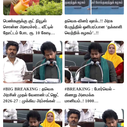
பெண்களுக்கு குட் நியூஸ்
தவெக-வினர் ஷாக்..!! அரசு
சொன்ன அமைச்சர்... வீட்டில்
பேருந்தில் ஒளிபரப்பான ‘தக்காளி
தோட்டம் போட ரூ. 10 கோடி
வெற்றிக் கழகம்’..!!
நிதி..!
#BIG BREAKING : தவெக
#BREAKING : போர்வெல் –
அரசின் முதல் வேளாண் பட்ஜெட்
கிணறு அமைக்க
2026-27 : முக்கிய அம்சங்கள் ஓர்
மானியம்..! 1000
பார்வை..!
விவசாயிகளுக்கு மானியத்தில்
பம்புசெட் வழங்கப்படும்..!