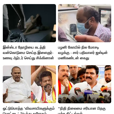
எம்.ஆர்.கே.பன்னீர்செல்வம்
இன்ஸ்டா தோழியை கடத்தி
பழனி கோயில் நில மோசடி
வன்கொடுமை செய்த இளைஞர்-
வழக்கு - சார் பதிவாளர் ஜஸ்டின்
உணவு ஆர்டர் செய்து சிக்கினான்
மணிகண்டன் கைது
ஒட்டுமொத்த ‘விவசாயிகளுக்கும்
“நிதி நிலைமை சரியான பிறகு
மொட்டை’ அடித்து துரோகம்-
மற்ற திட்டங்கள்