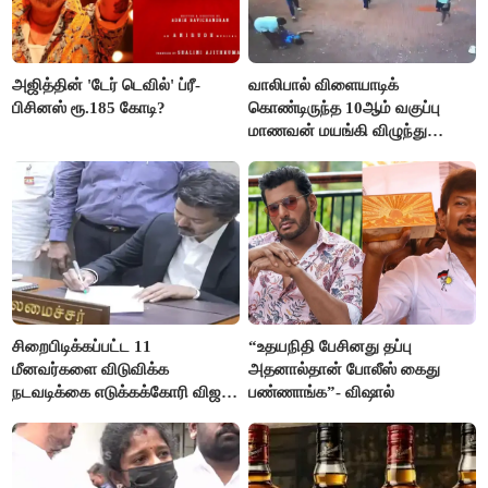
அஜித்தின் 'டேர் டெவில்' ப்ரீ-
வாலிபால் விளையாடிக்
பிசினஸ் ரூ.185 கோடி?
கொண்டிருந்த 10ஆம் வகுப்பு
மாணவன் மயங்கி விழுந்து
உயிரிழப்பு
சிறைபிடிக்கப்பட்ட 11
“உதயநிதி பேசினது தப்பு
மீனவர்களை விடுவிக்க
அதனால்தான் போலீஸ் கைது
நடவடிக்கை எடுக்கக்கோரி விஜய்
பண்ணாங்க”- விஷால்
கடிதம்