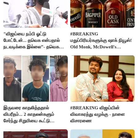
"விஜய்யை நம்பி ஓட்டு
#BREAKING
போட்டேன்... தவெக என்பதால்
மதுப்பிரியர்களுக்கு ஷாக் நியூஸ்!
நடவடிக்கை இல்லை”- தவெக
Old Monk, McDowell's
நிர்வாகியால் பாதிக்கப்பட்ட பெண்
மதுபானங்களை விற்பனை செய்ய
கதறல்
FSSAI தடை
இருவரை காதலித்ததால்
#BREAKING விஜய்யின்
விபரீதம்... 2 காதலன்களும்
விவாகரத்து வழக்கு - நாளை
சேர்ந்து சிறுமியை கூட்டு
விசாரணை
வன்கொடுமை செய்து கொலை
செய்த கொடூரம்