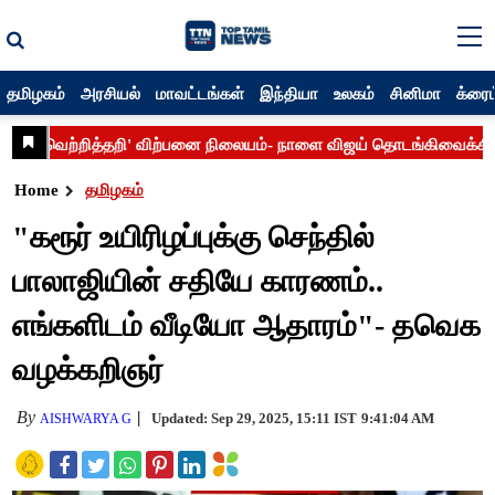
தமிழகம்
அரசியல்
மாவட்டங்கள்
இந்தியா
உலகம்
சினிமா
க்ரைம
Home
தமிழகம்
"கரூர் உயிரிழப்புக்கு செந்தில்
பாலாஜியின் சதியே காரணம்..
எங்களிடம் வீடியோ ஆதாரம்"- தவெக
வழக்கறிஞர்
By
Updated: Sep 29, 2025, 15:11 IST
9:41:04 AM
AISHWARYA G