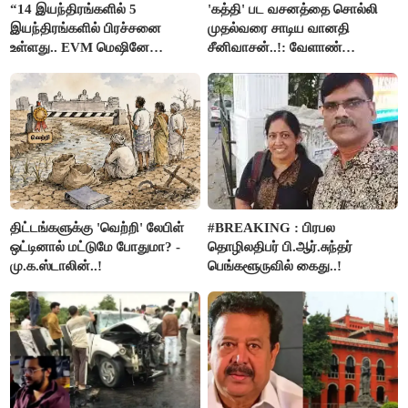
“14 இயந்திரங்களில் 5
'கத்தி' பட வசனத்தை சொல்லி
இயந்திரங்களில் பிரச்சனை
முதல்வரை சாடிய வானதி
உள்ளது.. EVM மெஷினே
சீனிவாசன்..!: வேளாண்
பிரச்சனையா இருக்கு”- என்.ஆர்.
பட்ஜெட்டுக்கு பாஜக கடும்
இளங்கோ
எதிர்ப்பு!
திட்டங்களுக்கு 'வெற்றி' லேபிள்
#BREAKING : பிரபல
ஒட்டினால் மட்டுமே போதுமா? -
தொழிலதிபர் பி.ஆர்.சுந்தர்
மு.க.ஸ்டாலின்..!
பெங்களூருவில் கைது..!