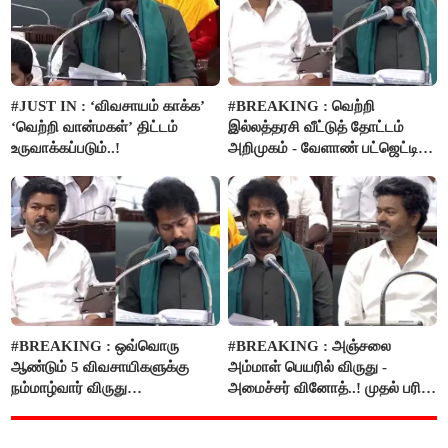
#JUST IN : ‘விவசாயம் காக்க’
#BREAKING : வெற்றி
‘வெற்றி வான்மகள்’ திட்டம்
இல்லத்தரசி வீட்டுத் தோட்டம்
உருவாக்கப்படும்..!
அறிமுகம் - வேளாண் பட்ஜெட்டில்
அறிவிப்பு..!
#BREAKING : ஒவ்வொரு
#BREAKING : அஞ்சலை
ஆண்டும் 5 விவசாயிகளுக்கு
அம்மாள் பெயரில் விருது -
நம்மாழ்வார் விருது
அமைச்சர் வினோத்..! முதல் பரிசு
வழங்கப்படும்..!
ரூ.2.50 லட்சம் வழங்கப்படும்..!