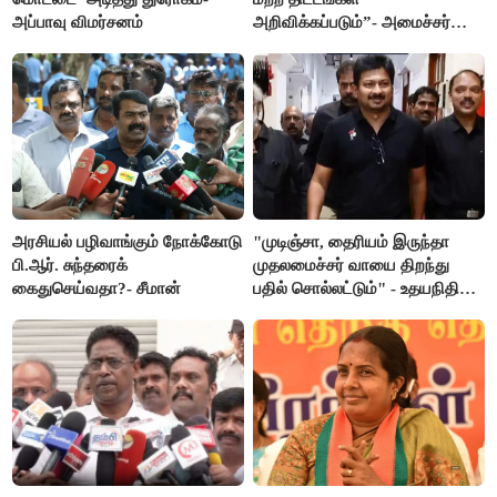
அப்பாவு விமர்சனம்
அறிவிக்கப்படும்”- அமைச்சர்
நிர்மல்குமார் விளக்கம்
அரசியல் பழிவாங்கும் நோக்கோடு
"முடிஞ்சா, தைரியம் இருந்தா
பி.ஆர். சுந்தரைக்
முதலமைச்சர் வாயை திறந்து
கைதுசெய்வதா?- சீமான்
பதில் சொல்லட்டும்" - உதயநிதி
ஸ்டாலின்