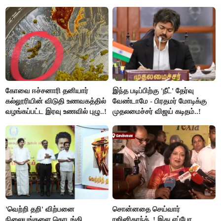
விளக்கம்..!
கோவை ஈச்சனாரி தனியார்
இந்த படிப்பிற்கு 'நீட்' தேர்வு
கல்லூரியின் விடுதி உணவகத்தில்
வேண்டாமே - பிரதமர் மோடிக்கு
வழங்கப்பட்ட இரவு உணவில் புழு..!
முதலமைச்சர் விஜய் கடிதம்..!
'வெற்றி தறி' விற்பனை
சொன்னதை செய்வார்
நிலையங்களை தொடங்கி
ரஜினிகாந்த்..! இது எப்போ