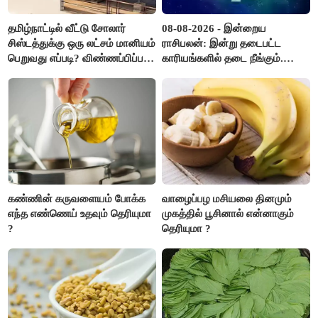
தமிழ்நாட்டில் வீட்டு சோலார்
08-08-2026 - இன்றைய
சிஸ்டத்துக்கு ஒரு லட்சம் மானியம்
ராசிபலன்: இன்று தடைபட்ட
பெறுவது எப்படி? விண்ணப்பிப்பது
காரியங்களில் தடை நீங்கும்.
எப்படி?
பணவரத்து எதிர்பார்த்தபடி
இருக்கும். ஆன்மீக எண்ணம்
அதிகரிக்கும்..!
கண்ணின் கருவளையம் போக்க
வாழைப்பழ மசியலை தினமும்
எந்த எண்ணெய் உதவும் தெரியுமா
முகத்தில் பூசினால் என்னாகும்
?
தெரியுமா ?