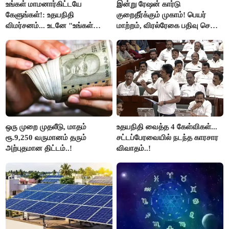
உங்கள் மாமனார்கிட்டயே
இன்று ரேஷன் கார்டு
கேளுங்கள்!: உதயநிதி
குறைதீர்க்கும் முகாம்! பெயர்
விமர்சனம்... உடனே "உங்கள்
மாற்றம், விரல்ரேகை பதிவு செய்ய
அப்பாவிடம் கேளுங்கள்" என
அரிய வாய்ப்பு!
ஆதவ் அர்ஜுனா பதிலடி!
ஒரு முறை முதலீடு, மாதம்
உதயநிதி வைத்த 4 கேள்விகள்...
ரூ.9,250 வருமானம் தரும்
சட்டப்பேரவையில் நடந்த காரசார
அற்புதமான திட்டம்..!
விவாதம்..!