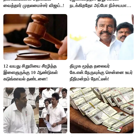
வைத்தார் முதலமைச்சர் விஜய்..!
நடக்கிறதோ அப்போ நிச்சயமாக
ரஜினி ₹1 கோடி தருவார் - லதா
ரஜினிகாந்த்..!
12 வயது சிறுமியை சீரழித்த
திமுக மூத்த தலைவர்
இளைஞருக்கு 10 ஆண்டுகள்
கே.என்.நேருவுக்கு சென்னை உயர்
கடுங்காவல் தண்டனை!
நீதிமன்றம் நோட்டீஸ்!