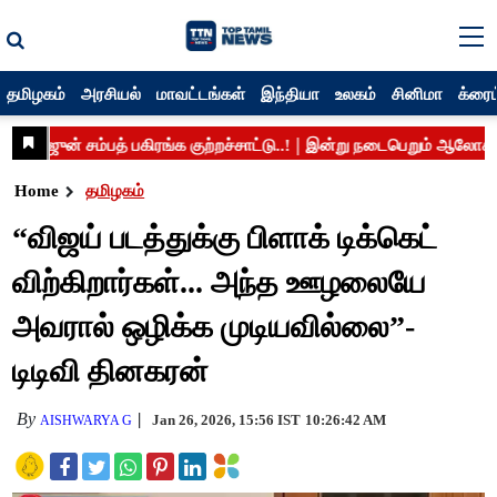
தமிழகம்
அரசியல்
மாவட்டங்கள்
இந்தியா
உலகம்
சினிமா
க்ரைம
Home
தமிழகம்
“விஜய் படத்துக்கு பிளாக் டிக்கெட்
விற்கிறார்கள்... அந்த ஊழலையே
அவரால் ஒழிக்க முடியவில்லை”-
டிடிவி தினகரன்
By
Jan 26, 2026, 15:56 IST
10:26:42 AM
AISHWARYA G