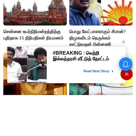
சென்னை உயர்நீதிமன்றத்திற்கு
பொது வேட்பாளராகும் சீமான்?
புதிதாக 15 நீதிபதிகள் நியமனம்
திமுகவிடம் நெருக்கம்
காட்டுவதன் பின்னணி
'வெற்றி தறி' விற்பனை
நிலையங்களை தொடங்கி
வைத்தார் முதலமைச்சர் விஜய்..!
10 கிராம் தங்கம் விலை ரூ.1.55
"நதி நீர் இணைப்புக்கு
லட்சம் ஆகுமா?
சொன்னபடி ரஜினிகாந்த் ரூ.1
கோடி தருவார்" - லதா
ரஜினிகாந்த்