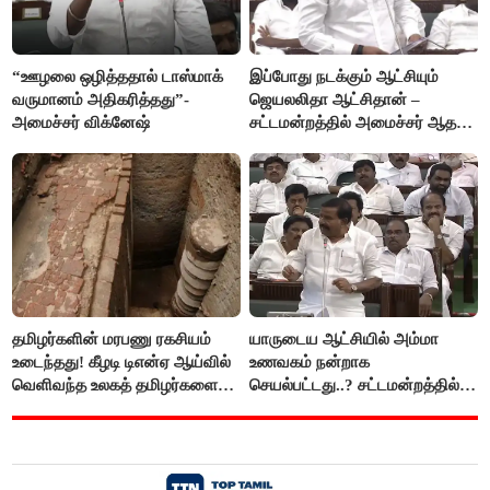
“ஊழலை ஒழித்ததால் டாஸ்மாக்
இப்போது நடக்கும் ஆட்சியும்
வருமானம் அதிகரித்தது”-
ஜெயலலிதா ஆட்சிதான் –
அமைச்சர் விக்னேஷ்
சட்டமன்றத்தில் அமைச்சர் ஆதவ்
அர்ஜுனா அதிரடி பேச்சு!
தமிழர்களின் மரபணு ரகசியம்
யாருடைய ஆட்சியில் அம்மா
உடைந்தது! கீழடி டிஎன்ஏ ஆய்வில்
உணவகம் நன்றாக
வெளிவந்த உலகத் தமிழர்களை
செயல்பட்டது..? சட்டமன்றத்தில்
மெய்சிலிர்க்க வைக்கும் உண்மை!
நடந்த காரசார விவாதம்..!