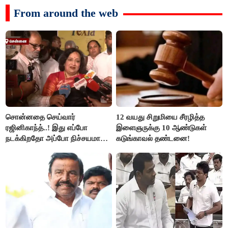
From around the web
சொன்னதை செய்வார்
12 வயது சிறுமியை சீரழித்த
ரஜினிகாந்த்..! இது எப்போ
இளைஞருக்கு 10 ஆண்டுகள்
நடக்கிறதோ அப்போ நிச்சயமாக
கடுங்காவல் தண்டனை!
ரஜினி ₹1 கோடி தருவார் - லதா
ரஜினிகாந்த்..!