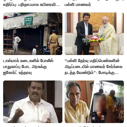
எதிர்ப்பு- பறிதாபமாக உயிரைவிட்ட
பள்ளி மாணவர்
ஜோடி
டாஸ்மாக் கடைகளில் போலீஸ்
“பள்ளி தேர்வு மதிப்பெண்களின்
பாதுகாப்பு போட அரசுக்கு
அடிப்படையில் மாணவர் சேர்க்கை
ஐகோர்ட் உத்தரவு
நடத்த வேண்டும்”- மோடிக்கு
விஜய் கடிதம்