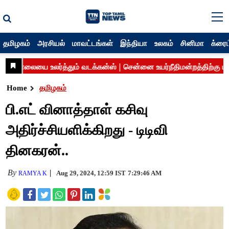
தமிழகம்
அரசியல்
மாவட்டங்கள்
இந்தியா
உலகம்
சினிமா
க்ரைம
Home
தமிழகம்
பி.எட் வினாத்தாள் கசிவு
அதிர்ச்சியளிக்கிறது - டிடிவி
தினகரன்..
By
Aug 29, 2024, 12:59 IST
7:29:46 AM
RAMYA K