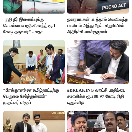
"நதி நீர் இணைப்புக்கு
ஜனநாயகன் படத்தால் வெளிவந்த
சொன்னபடி ரஜினிகாந்த் ரூ.1
பாலியல் அத்துமீறல்- சிறுமியின்
கோடி தருவார்" - லதா
அதிர்ச்சி வாக்குமூலம்
ரஜினிகாந்த்
“பிரக்ஞானந்தா தமிழ்நாட்டிற்கு
#BREAKING வறட்சி பாதிப்பை
பெருமை சேர்த்துள்ளார்”-
சமாளிக்க ரூ.288.97 கோடி நிதி
முதல்வர் விஜய்
ஒதுக்கீடு