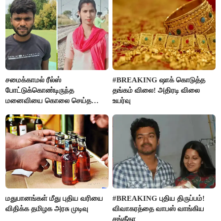
சமைக்காமல் ரீல்ஸ்
#BREAKING ஷாக் கொடுத்த
போட்டுக்கொண்டிருந்த
தங்கம் விலை! அதிரடி விலை
மனைவியை கொலை செய்த
உயர்வு
கணவர்!
மதுபானங்கள் மீது புதிய வரியை
#BREAKING புதிய திருப்பம்!
விதிக்க தமிழக அரசு முடிவு
விவாகரத்தை வாபஸ் வாங்கிய
சங்கீதா