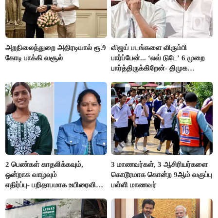
அறநிலைத்துறை அதிரடியால் ரூ.9
விஜய் படங்களை விரும்பி
கோடி பாக்கி வசூல்
பார்ப்பேன்... ‘லவ் டுடே’ 6 முறை
பார்த்திருக்கிறேன்- திமுக
எம்.எல்.ஏ.நெகிழ்ச்சி
2 பெண்கள் காதலிக்கவும்,
3 மாணவர்கள், 3 ஆசிரியர்களை
ஒன்றாக வாழவும்
கொடூரமாக கொன்ற 9ஆம் வகுப்பு
எதிர்ப்பு- பறிதாபமாக உயிரைவிட்ட
பள்ளி மாணவர்
ஜோடி