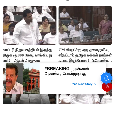
லாட்டரி நிறுவனத்திடம் இருந்து
CM விஜய்க்கு ஒரு தலைகுனிவு
திமுக ரூ.900 கோடி வாங்கியது
ஏற்பட்டால் தமிழக மக்கள் நாங்கள்
ஏன்? - ஆதவ் அர்ஜுனா
சும்மா இருப்போமா?- பிரேமலதா
விஜயகாந்த்
#BREAKING ஷாக் கொடுத்த
தங்கம் விலை! அதிரடி விலை
உயர்வு
“ஊழலை ஒழித்ததால் டாஸ்மாக்
இப்போது நடக்கும் ஆட்சியும்