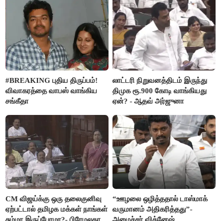
#BREAKING புதிய திருப்பம்!
லாட்டரி நிறுவனத்திடம் இருந்து
விவாகரத்தை வாபஸ் வாங்கிய
திமுக ரூ.900 கோடி வாங்கியது
சங்கீதா
ஏன்? - ஆதவ் அர்ஜுனா
CM விஜய்க்கு ஒரு தலைகுனிவு
“ஊழலை ஒழித்ததால் டாஸ்மாக்
ஏற்பட்டால் தமிழக மக்கள் நாங்கள்
வருமானம் அதிகரித்தது”-
சும்மா இருப்போமா?- பிரேமலதா
அமைச்சர் விக்னேஷ்