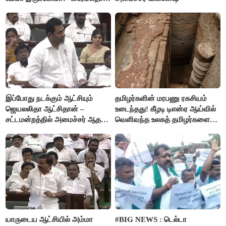
விஜயகாந்த்
இப்போது நடக்கும் ஆட்சியும்
தமிழர்களின் மரபணு ரகசியம்
ஜெயலலிதா ஆட்சிதான் –
உடைந்தது! கீழடி டிஎன்ஏ ஆய்வில்
சட்டமன்றத்தில் அமைச்சர் ஆதவ்
வெளிவந்த உலகத் தமிழர்களை
அர்ஜுனா அதிரடி பேச்சு!
மெய்சிலிர்க்க வைக்கும் உண்மை!
யாருடைய ஆட்சியில் அம்மா
#BIG NEWS : டெல்டா