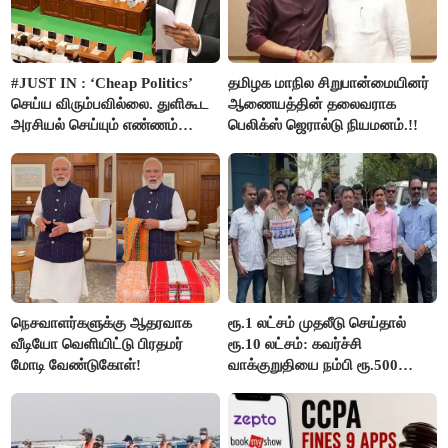
#JUST IN : ‘Cheap Politics’
தமிழக மாநில சிறுபான்மையினர்
செய்ய விரும்பவில்லை. துளிகூட
ஆணையத்தின் தலைவராக
அரசியல் செய்யும் எண்ணம்
பெலிக்ஸ் ஜெரால்டு நியமனம்.!!
இல்லை - உதயநிதிக்கு முதல்வர்
விஜய் பதில்!
நெசவாளர்களுக்கு ஆதரவாக
ரூ.1 லட்சம் முதலீடு செய்தால்
வீடியோ வெளியிட்டு பிரதமர்
ரூ.10 லட்சம்: கவர்ச்சி
மோடி வேண்டுகோள்!
வாக்குறுதியை நம்பி ரூ.500
கோடியை இழந்த திருப்பூர்
மக்கள்!