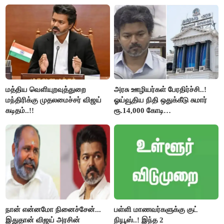
திருமாவளவனுக்கு தமிழிசை
கேள்வி..!
மத்திய வெளியுறவுத்துறை
அரசு ஊழியர்கள் பேரதிர்ச்சி..!
மந்திரிக்கு முதலமைச்சர் விஜய்
ஓய்வூதிய நிதி ஒதுக்கீடு சுமார்
கடிதம்..!!
ரூ.14,000 கோடி
குறைக்கப்பட்டுள்ளது..!
நான் என்னமோ நினைச்சேன்...
பள்ளி மாணவர்களுக்கு குட்
இதுதான் விஜய் அரசின்
நியூஸ்..! இந்த 2