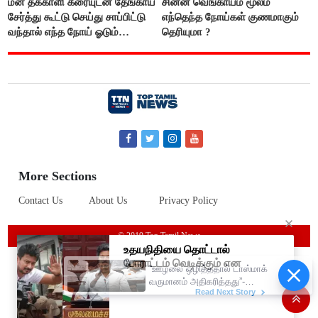
மன தக்காளி கீரையுடன் தேங்காய்
சின்ன வெங்காயம் மூலம்
சேர்த்து கூட்டு செய்து சாப்பிட்டு
எந்தெந்த நோய்கள் குணமாகும்
வந்தால் எந்த நோய் ஓடும்
தெரியுமா ?
தெரியுமா ?
More Sections
Contact Us
About Us
Privacy Policy
© 2019 Top Tamil News
“ஊழலை ஒழித்ததால் டாஸ்மாக்
வருமானம் அதிகரித்தது”-
அமைச்சர் விக்னேஷ்