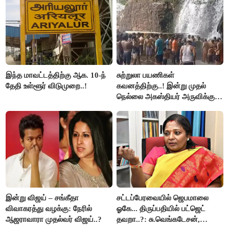
இந்த மாவட்டத்திற்கு ஆக. 10-ந்
சுற்றுலா பயணிகள்
தேதி உள்ளூர் விடுமுறை..!
கவனத்திற்கு..! இன்று முதல்
நெல்லை அகஸ்தியர் அருவிக்கு
செல்ல தடை..!
இன்று விஜய் – சங்கீதா
சட்டப்பேரவையில் ஜெபமாலை
விவாகரத்து வழக்கு: நேரில்
ஓகே... திருப்பதியில் பட்ஜெட்
ஆஜராவாரா முதல்வர் விஜய்..?
தவறா..?: சு.வெங்கடேசன்,