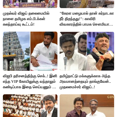
முதல்வர் விஜய் தலைமையில்
"கேரள மழையால் தான் கர்நாடகா
நாளை தமிழக எம்.பி.க்கள்
நீர் திறந்தது!": காவிரி
கலந்தாய்வு கூட்டம்!
விவகாரத்தில் பாமக சௌமியா
அன்புமணி சாடல்!
விஐபி தரிசனத்திற்கு செக்..! இனி
தமிழ்நாட்டு மக்களுக்காக அந்த
எந்த VIP கோயிலுக்கு வந்தாலும்
அவமானத்தையும் தாங்குவேன்..
கண்டிப்பாக இதை செய்யணும் -
முதலமைச்சர் விஜய்..!
அமைச்சர் ரமேஷ்..!