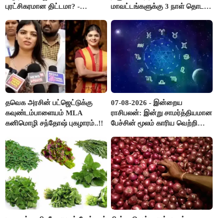
புரட்சிகரமான திட்டமா? -
மாவட்டங்களுக்கு 3 நாள் தொடர்
ஆர்.பி.உதயகுமார்..!
விடுமுறை..!
தவெக அரசின் பட்ஜெட்டுக்கு
07-08-2026 - இன்றைய
கவுண்டம்பாளையம் MLA
ராசிபலன்: இன்று சாமர்த்தியமான
கனிமொழி சந்தோஷ் புகழாரம்..!!
பேச்சின் மூலம் காரிய வெற்றி
உண்டாகும். அடுத்தவரை நம்பி
பொறுப்புகளை ஒப்படைப்பதில்
கவனம் தேவை..!