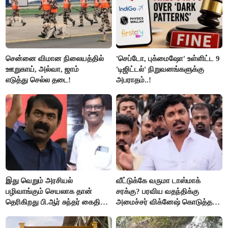
சென்னை விமான நிலையத்தில்
'செப்டோ, புக்மைஷோ' உள்ளிட்ட 9
ஊறுகாய், அல்வா, ஜாம்
'டிஜிட்டல்' நிறுவனங்களுக்கு
எடுத்து செல்ல தடை!
அபராதம்..!
இது வெறும் அரசியல்
வீட்டுக்கே வருமா டாஸ்மாக்
பழிவாங்கும் செயலாக தான்
சரக்கு? பரவிய வதந்திக்கு
தெரிகிறது பி.ஆர் சுந்தர் கைதிற்கு
அமைச்சர் விக்னேஷ் கொடுத்த
சீமான் கடும் கண்டனம்..!
விளக்கம்!