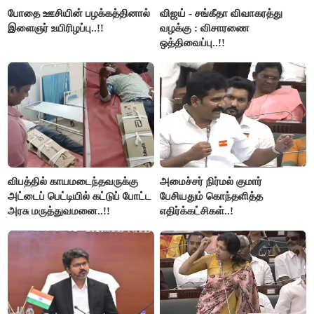
போதை ஊசியின் பழக்கத்தினால்
விஜய் - சங்கீதா விவாகரத்து
இளைஞர் உயிரிழப்பு..!!
வழக்கு : விசாரணை
ஒத்திவைப்பு..!!
விபத்தில் காயமடைந்தவருக்கு
அமைச்சர் நிர்மல் குமார்
அட்டைப் பெட்டியில் கட்டுப் போட்ட
பேசியதும் கொந்தளித்த
அரசு மருத்துவமனை..!!
எதிர்க்கட்சிகள்..!