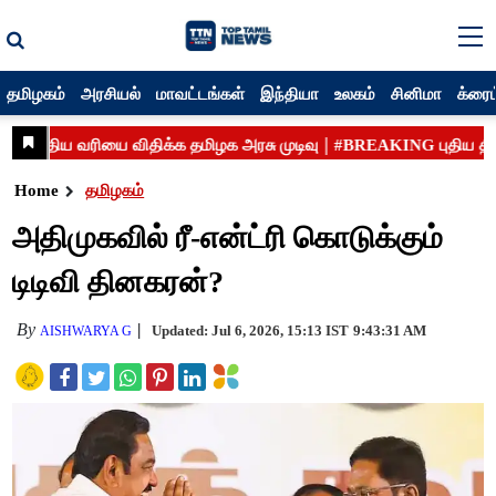
தமிழகம்
அரசியல்
மாவட்டங்கள்
இந்தியா
உலகம்
சினிமா
க்ரைம
Home
தமிழகம்
அதிமுகவில் ரீ-என்ட்ரி கொடுக்கும்
டிடிவி தினகரன்?
By
Updated: Jul 6, 2026, 15:13 IST
9:43:31 AM
AISHWARYA G