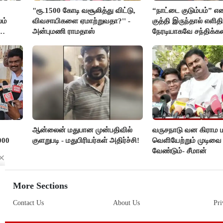
"ரூ.1500 கோடி வசூலித்து விட்டு,
“நாட்டை குடும்பம்” எ
ம்
விவசாயிகளை ஏமாற்றுவதா?'' -
குத்தி இருந்தால் எளிதி
அன்புமணி ராமதாஸ்
நேரடியாகவே சந்திக்கல
சரத்குமார்
ஆன்லைன் மதுபான முன்பதிவில்
வருசநாடு வன கிராம
000
குளறுபடி - மதுபிரியர்கள் அதிர்ச்சி!
வெளியேற்றும் முடிவ
வேண்டும்- சீமான்
More Sections
Contact Us
About Us
Pri