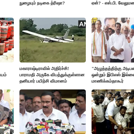
நுழையும் நடிகை த்ரிஷா?
ஏன்? - எஸ்.பி. வேலும
மகாராஷ்டிராவில் அதிர்ச்சி!
"அழுத்தத்திற்கு அடி
யம்
பாராமதி அருகே விபத்துக்குள்ளான
ஒன்றும் இபிஎஸ் இல்ல
தனியார் பயிற்சி விமானம்
மாணிக்கம்தாகூர்