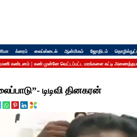
னிமா
க்ரைம்
லைப்ஸ்டைல்
ஆன்மிகம்
ஜோதிடம்
தொழில்நுட்
ப்பாடு”- டிடிவி தினகரன்