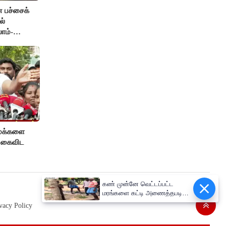
ன பச்சைக்
ல்
ாம்-
 மக்களை
ை கைவிட
கண் முன்னே வெட்டப்பட்ட
மரங்களை கட்டி அணைத்தபடி
கதறி அழுத பெண்- வீடியோ
vacy Policy
வைரல்