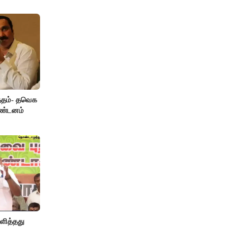
த்தம்- தவெக
கண்டனம்
ளித்தது