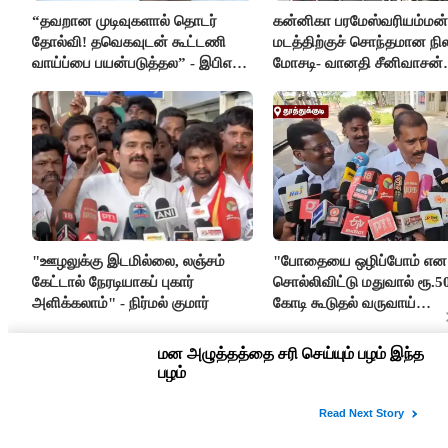
“தவறான முடிவுகளால் தொடர்
கன்னிகா பரமேஸ்வரியம்மன்
தோல்வி! தவெகவுடன் கூட்டணி
மடத்திற்குச் சொந்தமான நில
வாய்ப்பை பயன்படுத்தல” - இபிஎஸ்
மோசடி- வானதி சீனிவாசன்
மீது சரமாரி குற்றச்சாட்டு
கண்டனம்
"ஊழலுக்கு இடமில்லை, லஞ்சம்
"போதையை ஒழிப்போம் என
கேட்டால் நேரடியாகப் புகார்
சொல்லிவிட்டு மதுவால் ரூ.5
அளிக்கலாம்" - நிர்மல் குமார்
கோடி கூடுதல் வருவாய்
கிடைக்கும்னு சொல்றாங்க”-
மார்க்கண்டேயன்