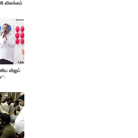
ணி விளக்கம்
பணிய விஜய்
ை"-