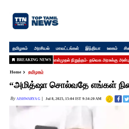
தமிழகம்
அரசியல்
மாவட்டங்கள்
இந்தியா
உலகம்
சி
Home
தமிழகம்
“அமித்ஷா சொல்வதே எங்கள் நிலை
By
Jul 8, 2025, 15:04 IST
9:34:20 AM
AISHWARYA G