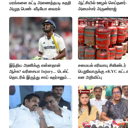
மரங்களை கட்டி அணைத்தபடி கதறி
ஆட்சியில் ஊழல் செய்தனர்-
அழுத பெண்- வீடியோ வைரல்
அமைச்சர் அருண்ராஜ்
இந்திய அணிக்கு என்னதான்
சமையல் எரிவாயு சிலிண்டர்
ஆச்சு? வரிசையா Injury... டெஸ்ட்
பெறுவோருக்கு eKYC கட்டா
தொடரில் இருந்து சாய் சுதர்சனும்
என அறிவிப்பு
விலகல்