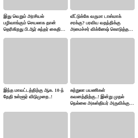
இது வெறும் அரசியல்
வீட்டுக்கே வருமா டாஸ்மாக்
பழிவாங்கும் செயலாக தான்
சரக்கு? பரவிய வதந்திக்கு
தெரிகிறது பி.ஆர் சுந்தர் கைதிற்கு
அமைச்சர் விக்னேஷ் கொடுத்த
சீமான் கடும் கண்டனம்..!
விளக்கம்!
இந்த மாவட்டத்திற்கு ஆக. 10-ந்
சுற்றுலா பயணிகள்
தேதி உள்ளூர் விடுமுறை..!
கவனத்திற்கு..! இன்று முதல்
நெல்லை அகஸ்தியர் அருவிக்கு
செல்ல தடை..!