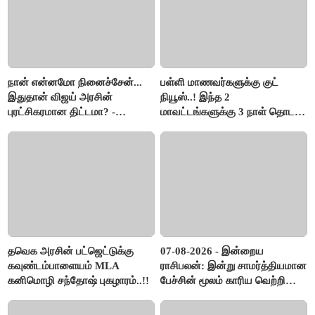
நான் என்னமோ நினைச்சேன்...
பள்ளி மாணவர்களுக்கு குட்
இதுதான் விஜய் அரசின்
நியூஸ்..! இந்த 2
புரட்சிகரமான திட்டமா? -
மாவட்டங்களுக்கு 3 நாள் தொடர்
ஆர்.பி.உதயகுமார்..!
விடுமுறை..!
தவெக அரசின் பட்ஜெட்டுக்கு
07-08-2026 - இன்றைய
கவுண்டம்பாளையம் MLA
ராசிபலன்: இன்று சாமர்த்தியமான
கனிமொழி சந்தோஷ் புகழாரம்..!!
பேச்சின் மூலம் காரிய வெற்றி
உண்டாகும். அடுத்தவரை நம்பி
பொறுப்புகளை ஒப்படைப்பதில்