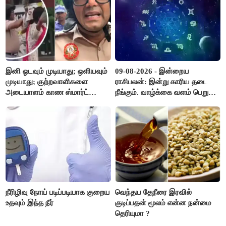
இனி ஓடவும் முடியாது; ஒளியவும்
09-08-2026 - இன்றைய
முடியாது; குற்றவாளிகளை
ராசிபலன்: இன்று காரிய தடை
அடையாளம் காண ஸ்மார்ட்
நீங்கும். வாழ்க்கை வளம் பெறும்.
கண்ணாடிகளை பயன்படுத்த
எதிரில் இருப்பவர்களை
போலீசார் முடிவு..!
எடைபோடுவது நல்லது..!
நீரிழிவு நோய் படிப்படியாக குறைய
வெந்தய தேநீரை இரவில்
உதவும் இந்த நீர்
குடிப்பதன் மூலம் என்ன நன்மை
தெரியுமா ?