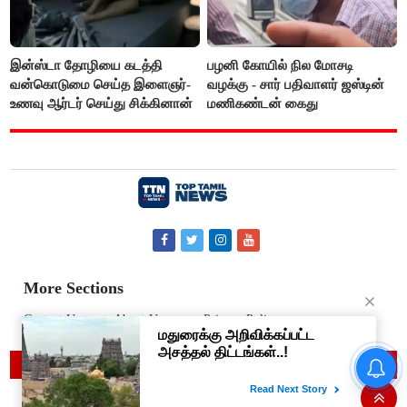
இன்ஸ்டா தோழியை கடத்தி
பழனி கோயில் நில மோசடி
வன்கொடுமை செய்த இளைஞர்-
வழக்கு - சார் பதிவாளர் ஜஸ்டின்
உணவு ஆர்டர் செய்து சிக்கினான்
மணிகண்டன் கைது
More Sections
Contact Us
About Us
Privacy Policy
“நிதி நிலைமை சரியான பிறகு
© 2019 Top Tamil News
மற்ற திட்டங்கள் அறிவிக்கப்படும்”-
அமைச்சர் நிர்மல்குமார் விளக்கம்