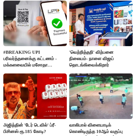
#BREAKING UPI
'வெற்றித்தறி' விற்பனை
பரிவர்த்தனைக்கு கட்டணம் -
நிலையம்- நாளை விஜய்
மக்களவையில் மசோதா
தொடங்கிவைக்கிறார்
நிறைவேற்றம்!
அஜித்தின் 'டேர் டெவில்' ப்ரீ-
வாலிபால் விளையாடிக்
பிசினஸ் ரூ.185 கோடி?
கொண்டிருந்த 10ஆம் வகுப்பு