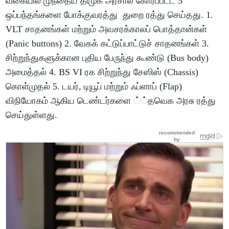
வகையில் முந்தைய திமுக அரசால் கோரப்பட்ட 5
ஒப்பந்தங்களை போக்குவரத்து துறை ரத்து செய்தது. 1.
VLT சாதனங்கள் மற்றும் அவசரக்காலப் பொத்தான்கள்
(Panic buttons) 2. வேகக் கட்டுப்பாட்டுச் சாதனங்கள் 3.
சிற்றுந்துகளுக்கான புதிய பேருந்து கூண்டு (Bus body)
அமைத்தல் 4. BS VI ரக சிற்றுந்து சேஸிஸ் (Chassis)
கொள்முதல் 5. டயர், டியூப் மற்றும் ஃப்ளாப் (Flap)
விநியோகம் ஆகிய டெண்டர்களை ்்தவெக அரசு ரத்து
செய்துள்ளது.