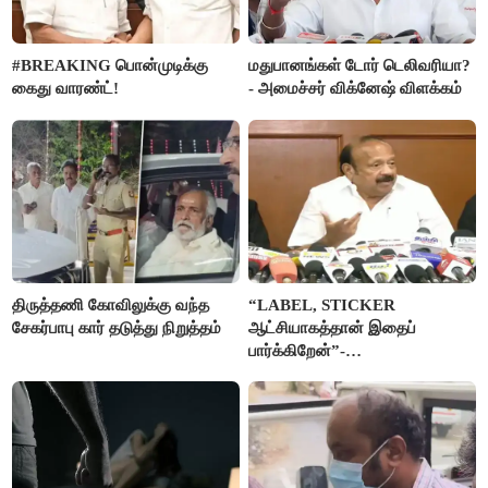
#BREAKING பொன்முடிக்கு
மதுபானங்கள் டோர் டெலிவரியா?
கைது வாரண்ட்!
- அமைச்சர் விக்னேஷ் விளக்கம்
திருத்தணி கோவிலுக்கு வந்த
“LABEL, STICKER
சேகர்பாபு கார் தடுத்து நிறுத்தம்
ஆட்சியாகத்தான் இதைப்
பார்க்கிறேன்”-
எம்.ஆர்.கே.பன்னீர்செல்வம்