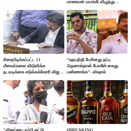
மாணவன் மயங்கி விழுந்து
உயிரிழப்பு
சிறைபிடிக்கப்பட்ட 11
“உதயநிதி பேசினது தப்பு
மீனவர்களை விடுவிக்க
அதனால்தான் போலீஸ் கைது
நடவடிக்கை எடுக்கக்கோரி விஜய்
பண்ணாங்க”- விஷால்
கடிதம்
"விஜய்யை நம்பி ஓட்டு
#BREAKING