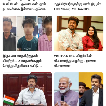
போட்டேன்... தவெக என்பதால்
மதுப்பிரியர்களுக்கு ஷாக் நியூஸ்!
நடவடிக்கை இல்லை”- தவெக
Old Monk, McDowell's
நிர்வாகியால் பாதிக்கப்பட்ட பெண்
மதுபானங்களை விற்பனை செய்ய
கதறல்
FSSAI தடை
இருவரை காதலித்ததால்
#BREAKING விஜய்யின்
விபரீதம்... 2 காதலன்களும்
விவாகரத்து வழக்கு - நாளை
சேர்ந்து சிறுமியை கூட்டு
விசாரணை
வன்கொடுமை செய்து கொலை
செய்த கொடூரம்